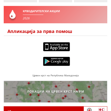
ЗНАЧЕЊЕ НА СЛУЖБАТА ЗА БАРАЊЕ
КРВОДАРИТЕЛСКИ АКЦИИ
2026
ФОРМУЛАРИ ЗА БАРАЊА
ЗДРАВСТВЕНО ПРЕВЕНТИВНА ДЕЈНОСТ
Апликација за прва помош
ПРВА ПОМОШ
КРВОДАРИТЕЛСТВО
ИНФОРМАЦИИ ЗА БОЛЕСТИ
МЕНАЏМЕНТ НА ВОЛОНТЕРИ
Црвен крст на Република Македонија
ЗА НАС
ЛОКАЦИИ НА ЦРВЕН КРСТ НА РМ
ДЕЈСТВУВАЊЕ