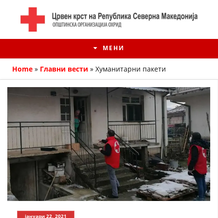
МЕНИ
Home
»
Главни вести
»
Хуманитарни пакети
ИСТОРИЈАТ НА ЦКРМ
ИСТОРИЈАТ НА ДВИЖЕЊЕТО
јануари 22, 2021