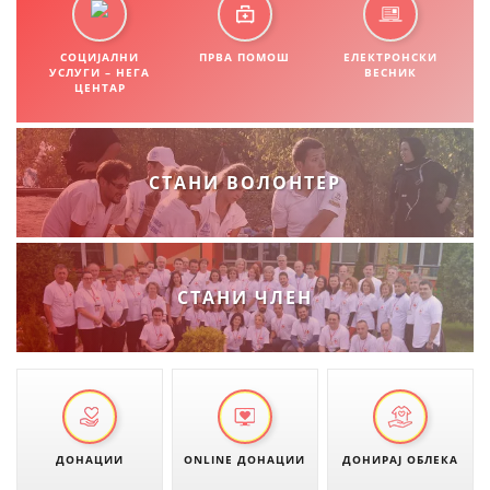
ДИСЕМИНАЦИЈА
СОЦИЈАЛНИ
ПРВА ПОМОШ
ЕЛЕКТРОНСКИ
УСЛУГИ – НЕГА
ВЕСНИК
MЕЃУНАРОДНО ХУМАНИТАРНО ПРАВО
ЦЕНТАР
ПРОМОЦИЈА НА ХУМАНИ ВРЕДНОСТИ
УПОТРЕБА И ЗАШТИТА НА АМБЛЕМОТ
СТАНИ ВОЛОНТЕР
СОЦИЈАЛНО ХУМАНИТАРНА ДЕЈНОСТ
КАКО ДА ДОНИРАТЕ
ПОДГОТВЕНОСТ И ДЕЈСТВО ПРИ КАТАСТРОФИ
СТАНИ ЧЛЕН
ТИМОВИ НА ООЦК ОХРИД
ПРОЕКТИ – ПОДГОТВЕНОСТ И ДЕЈСТВУВАЊЕ ПРИ КАТАСТРОФИ
ОДНОСИ СО ЈАВНОСТ
ИСТРАЖУВАЊЕ НА ЈАВНО МИСЛЕЊЕ
ДОНАЦИИ
ONLINE ДОНАЦИИ
ДОНИРАЈ ОБЛЕКА
МЕЃУНАРОДНА СОРАБОТКА