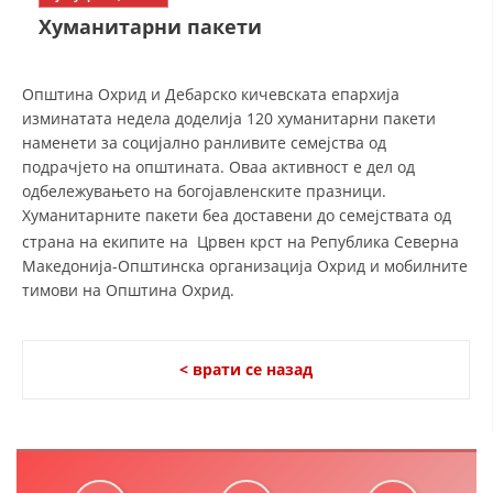
СТРУКТУРА НА ОРГАНИЗАЦИЈАТА
Хуманитарни пакети
КОНТАКТ ИНФОРМАЦИИ
ЧЛЕНСТВО ВО ПРОФЕСИОНАЛНИ ТЕЛА
Општина Охрид и Дебарско кичевската епархија
изминатата недела доделија 120 хуманитарни пакети
наменети за социјално ранливите семејства од
подрачјето на општината. Оваа активност е дел од
ЗАКОН ЗА ЦКРМ
одбележувањето на богојавленските празници.
Хуманитарните пакети беа доставени до семејствата од
СТАТУТ НА ЦКРМ
страна на екипите на
Црвен крст на Република Северна
Македонија-Општинска организација Охрид и мобилните
тимови на Општина Охрид.
ОРГАНИЗАЦИЈА И РАЗВОЈ
< врати се назад
РАКОВОДЕН ОДБОР
СОБРАНИЕ
СТРУКТУРА И ОРГАНИЗАЦИОНА ПОСТАВЕНОСТ