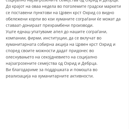
До крајот на оваа недела во поголемите градски маркети
ДИСЕМИНАЦИЈА
се поставени пунктови на Црвен крст Охрид со видно
обележени корпи во кои хуманите сограѓани ќе можат да
MЕЃУНАРОДНО ХУМАНИТАРНО ПРАВО
ставаат-донираат прехрамбени производи.
ПРОМОЦИЈА НА ХУМАНИ ВРЕДНОСТИ
Уште еднаш упатуваме апел до нашите сограѓани,
компании, фирми, институции, да се вклучат во
УПОТРЕБА И ЗАШТИТА НА АМБЛЕМОТ
хуманитарната собирна акција на Црвен крст Охрид и
според своите можности дадат придонес во
СОЦИЈАЛНО ХУМАНИТАРНА ДЕЈНОСТ
олеснувањето на секојдневието на социјално
КАКО ДА ДОНИРАТЕ
најзагрозените семејства од Охрид и Дебрца.
Ви благодариме за поддршката и помошта во
ПОДГОТВЕНОСТ И ДЕЈСТВО ПРИ КАТАСТРОФИ
реализација на хуманитарните активности.
ТИМОВИ НА ООЦК ОХРИД
ПРОЕКТИ – ПОДГОТВЕНОСТ И ДЕЈСТВУВАЊЕ ПРИ КАТАСТРОФИ
ОДНОСИ СО ЈАВНОСТ
ИСТРАЖУВАЊЕ НА ЈАВНО МИСЛЕЊЕ
МЕЃУНАРОДНА СОРАБОТКА