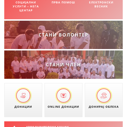
СОЦИЈАЛНИ
ПРВА ПОМОШ
ЕЛЕКТРОНСКИ
УСЛУГИ – НЕГА
ВЕСНИК
ЦЕНТАР
ПРИРАЧНИЦИ
СТРАТЕГИИ
СТАНИ ВОЛОНТЕР
ЕДУКАТИВНО ИНФОРМАТИВНИ МАТЕРИЈАЛИ
БРОШУРИ
ПОСТЕРИ
СТАНИ ЧЛЕН
ПРЕЗЕНТАЦИИ
ДОНАЦИИ
ONLINE ДОНАЦИИ
ДОНИРАЈ ОБЛЕКА