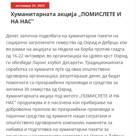
СТРУКТУРА НА ОРГАНИЗАЦИЈАТА
октомври 24, 2023
Хуманитарната акција „ПОМИСЛЕТЕ И
КОНТАКТ ИНФОРМАЦИИ
НА НАС“
ЧЛЕНСТВО ВО ПРОФЕСИОНАЛНИ ТЕЛА
Денес започна поделбата на хуманитарни пакети на
социјално загрозените семејства од Охрид и Дебрца, кои
во рамки на акцијата за Недела на борба против гладта
ЗАКОН ЗА ЦКРМ
од 16-22 октомври, во организација на Црвен крст Охрид,
ги обезбеди Лајонс клубот Десарети. Традиционалната
СТАТУТ НА ЦКРМ
соработка со хуманите луѓе од оваа општествено
одговорна организација, резултираше денес да бидат
помогнати со прехрамбени производи и средства за
хигиена 30 семејства од Охрид.
Хуманитарната акција под мотото „ПОМИСЛЕТЕ И НА
ОРГАНИЗАЦИЈА И РАЗВОЈ
НАС“ продолжува и е насочена кон прибирање на
доброволни прилози во прехрамбени производи и
РАКОВОДЕН ОДБОР
парични средства од хуманите наши сограѓани и
општествено одговорните компании, наменети за
СОБРАНИЕ
набавка и подготовка на хуманитарни пакети за
СТРУКТУРА И ОРГАНИЗАЦИОНА ПОСТАВЕНОСТ
социјално најзагрозените семејства од Охрид и Дебрца.