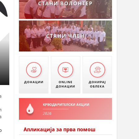
СТАНИ ВОЛОНТЕР
СТАНИ ЧЛЕН
ДОНАЦИИ
ONLINE
ДОНИРАЈ
ДОНАЦИИ
ОБЛЕКА
а
КРВОДАРИТЕЛСКИ АКЦИИ
л
2026
а
Апликација за прва помош
о