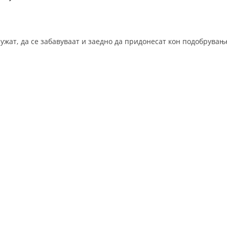
ДИСЕМИНАЦИЈА
MЕЃУНАРОДНО ХУМАНИТАРНО ПРАВО
ужат, да се забавуваат и заедно да придонесат кон подобрувањ
ПРОМОЦИЈА НА ХУМАНИ ВРЕДНОСТИ
УПОТРЕБА И ЗАШТИТА НА АМБЛЕМОТ
СОЦИЈАЛНО ХУМАНИТАРНА ДЕЈНОСТ
КАКО ДА ДОНИРАТЕ
ПОДГОТВЕНОСТ И ДЕЈСТВО ПРИ КАТАСТРОФИ
ТИМОВИ НА ООЦК ОХРИД
ПРОЕКТИ – ПОДГОТВЕНОСТ И ДЕЈСТВУВАЊЕ ПРИ КАТАСТРОФИ
ОДНОСИ СО ЈАВНОСТ
ИСТРАЖУВАЊЕ НА ЈАВНО МИСЛЕЊЕ
МЕЃУНАРОДНА СОРАБОТКА