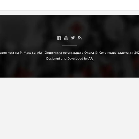
ЗНАЧЕЊЕ НА СЛУЖБАТА ЗА БАРАЊЕ
ФОРМУЛАРИ ЗА БАРАЊА
ЗДРАВСТВЕНО ПРЕВЕНТИВНА ДЕЈНОСТ
ПРВА ПОМОШ
рвен крст на Р. Македонија - Општинска организација Охрид ©. Сите права задржани. 20
КРВОДАРИТЕЛСТВО
Designed and Developed by
AA
ИНФОРМАЦИИ ЗА БОЛЕСТИ
МЕНАЏМЕНТ НА ВОЛОНТЕРИ
ЗА НАС
ДЕЈСТВУВАЊЕ