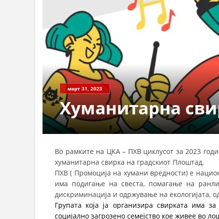
март 31, 2023
Хуманитарна сви
Во рамките на ЦКА – ПХВ циклусот за 2023 годи
хуманитарна свирка на градскиот Плоштад.
ПХВ ( Промоција на хумани вредности) е нацио
има подигање на свеста, помагање на ранли
дискриминација и одржување на екологијата, од
Групата која ја организира свирката има з
социјално загрозено семејство кое живее во ло