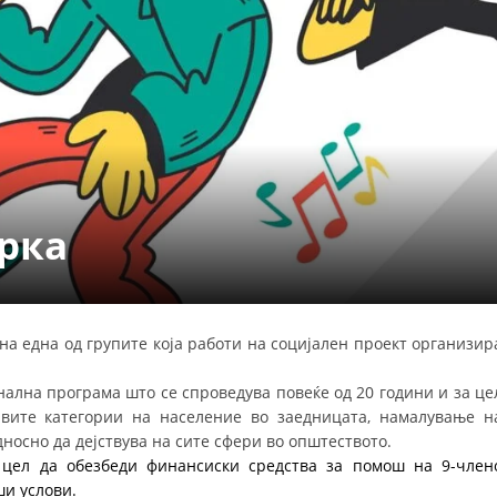
СТРУКТУРА НА ОРГАНИЗАЦИЈАТА
КОНТАКТ ИНФОРМАЦИИ
ЧЛЕНСТВО ВО ПРОФЕСИОНАЛНИ ТЕЛА
ЗАКОН ЗА ЦКРМ
СТАТУТ НА ЦКРМ
рка
на една од групите која работи на социјален проект организир
ОРГАНИЗАЦИЈА И РАЗВОЈ
нална програма што се спроведува повеќе од 20 години и за це
РАКОВОДЕН ОДБОР
вите категории на население во заедницата, намалување н
носно да дејствува на сите сфери во општеството.
СОБРАНИЕ
а цел да обезбеди финансиски средства за помош на 9-член
СТРУКТУРА И ОРГАНИЗАЦИОНА ПОСТАВЕНОСТ
ши услови.