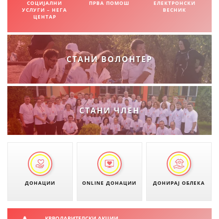
СОЦИЈАЛНИ
ПРВА ПОМОШ
ЕЛЕКТРОНСКИ
УСЛУГИ – НЕГА
ВЕСНИК
ДИСЕМИНАЦИЈА
ЦЕНТАР
MЕЃУНАРОДНО ХУМАНИТАРНО ПРАВО
ПРОМОЦИЈА НА ХУМАНИ ВРЕДНОСТИ
СТАНИ ВОЛОНТЕР
УПОТРЕБА И ЗАШТИТА НА АМБЛЕМОТ
СОЦИЈАЛНО ХУМАНИТАРНА ДЕЈНОСТ
КАКО ДА ДОНИРАТЕ
СТАНИ ЧЛЕН
ПОДГОТВЕНОСТ И ДЕЈСТВО ПРИ КАТАСТРОФИ
ТИМОВИ НА ООЦК ОХРИД
ПРОЕКТИ – ПОДГОТВЕНОСТ И ДЕЈСТВУВАЊЕ ПРИ КАТАСТРОФИ
ОДНОСИ СО ЈАВНОСТ
ДОНАЦИИ
ONLINE ДОНАЦИИ
ДОНИРАЈ ОБЛЕКА
ИСТРАЖУВАЊЕ НА ЈАВНО МИСЛЕЊЕ
МЕЃУНАРОДНА СОРАБОТКА
КРВОДАРИТЕЛСКИ АКЦИИ