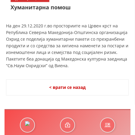
СТРУКТУРА НА ОРГАНИЗАЦИЈАТА
Хуманитарна помош
КОНТАКТ ИНФОРМАЦИИ
ЧЛЕНСТВО ВО ПРОФЕСИОНАЛНИ ТЕЛА
На ден 29.12.2020 г.во просториите на Црвен крст на
Република Северна Македонија-Општинска организација
Охрид се поделија хуманитарни пакети со прехранбени
продукти и со средства за хигиена наменети за постари и
ЗАКОН ЗА ЦКРМ
изнемоштени лица и семејства под социјален ризик.
Пакетите беа донација од Македонска културна заедница
СТАТУТ НА ЦКРМ
“Св.Наум Охридски” од Виена.
< врати се назад
ОРГАНИЗАЦИЈА И РАЗВОЈ
РАКОВОДЕН ОДБОР
СОБРАНИЕ
СТРУКТУРА И ОРГАНИЗАЦИОНА ПОСТАВЕНОСТ