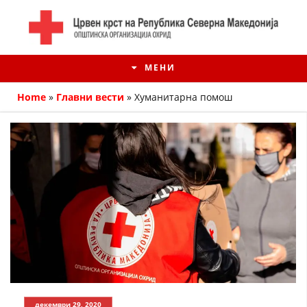
МЕНИ
Home
»
Главни вести
»
Хуманитарна помош
ИСТОРИЈАТ НА ЦКРМ
ИСТОРИЈАТ НА ДВИЖЕЊЕТО
декември 29, 2020