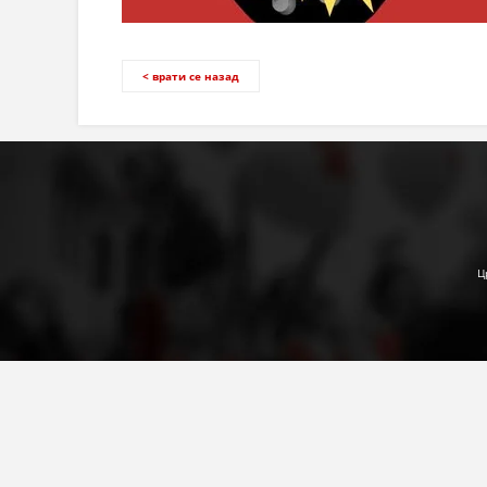
< врати се назад
Ц