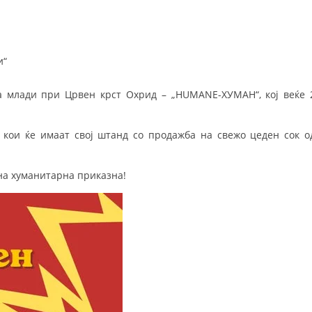
ЗНАЧЕЊЕ НА СЛУЖБАТА ЗА БАРАЊЕ
ФОРМУЛАРИ ЗА БАРАЊА
и“
ЗДРАВСТВЕНО ПРЕВЕНТИВНА ДЕЈНОСТ
а млади при Црвен крст Охрид – „HUMANE-ХУМАН“, кој веќе 
ПРВА ПОМОШ
КРВОДАРИТЕЛСТВО
r, кои ќе имаат свој штанд со продажба на свежо цеден сок о
ИНФОРМАЦИИ ЗА БОЛЕСТИ
дна хуманитарна приказна!
МЕНАЏМЕНТ НА ВОЛОНТЕРИ
ЗА НАС
ДЕЈСТВУВАЊЕ