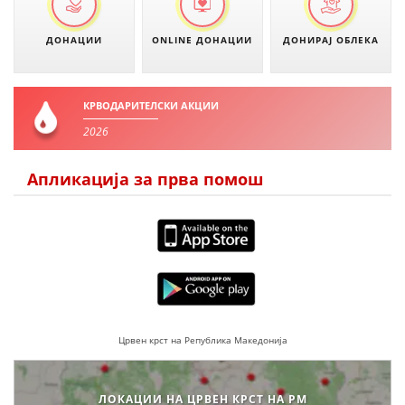
ДОНАЦИИ
ONLINE ДОНАЦИИ
ДОНИРАЈ ОБЛЕКА
ПРИРАЧНИЦИ
СТРАТЕГИИ
КРВОДАРИТЕЛСКИ АКЦИИ
ЕДУКАТИВНО ИНФОРМАТИВНИ МАТЕРИЈАЛИ
2026
БРОШУРИ
Апликација за прва помош
ПОСТЕРИ
ПРЕЗЕНТАЦИИ
Црвен крст на Република Македонија
ЛОКАЦИИ НА ЦРВЕН КРСТ НА РМ