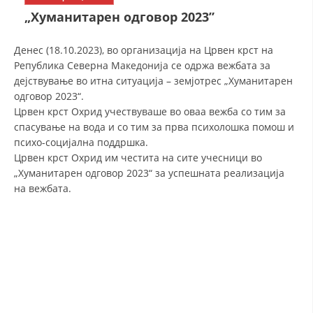
СТРУКТУРА НА ОРГАНИЗАЦИЈАТА
„Хуманитарен одговор 2023”
КОНТАКТ ИНФОРМАЦИИ
Денес (18.10.2023), во организација на Црвен крст на
ЧЛЕНСТВО ВО ПРОФЕСИОНАЛНИ ТЕЛА
Република Северна Македонија се одржа вежбата за
дејствување во итна ситуација – земјотрес „Хуманитарен
одговор 2023“.
Црвен крст Охрид учествуваше во оваа вежба со тим за
ЗАКОН ЗА ЦКРМ
спасување на вода и со тим за прва психолошка помош и
психо-социјална поддршка.
СТАТУТ НА ЦКРМ
Црвен крст Охрид им честита на сите учесници во
„Хуманитарен одговор 2023“ за успешната реализација
на вежбата.
ОРГАНИЗАЦИЈА И РАЗВОЈ
РАКОВОДЕН ОДБОР
СОБРАНИЕ
СТРУКТУРА И ОРГАНИЗАЦИОНА ПОСТАВЕНОСТ