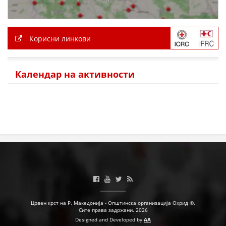
Корисни линкови
Календар на активности
Црвен крст на Р. Македонија - Општинска организација Охрид ©.
Сите права задржани. 2026
Designed and Developed by
AA