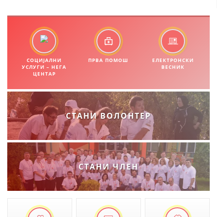
ЗНАЧЕЊЕ НА СЛУЖБАТА ЗА БАРАЊЕ
ФОРМУЛАРИ ЗА БАРАЊА
ЗДРАВСТВЕНО ПРЕВЕНТИВНА ДЕЈНОСТ
СОЦИЈАЛНИ
ПРВА ПОМОШ
ЕЛЕКТРОНСКИ
УСЛУГИ – НЕГА
ВЕСНИК
ПРВА ПОМОШ
ЦЕНТАР
КРВОДАРИТЕЛСТВО
ИНФОРМАЦИИ ЗА БОЛЕСТИ
СТАНИ ВОЛОНТЕР
МЕНАЏМЕНТ НА ВОЛОНТЕРИ
СТАНИ ЧЛЕН
ЗА НАС
ДЕЈСТВУВАЊЕ