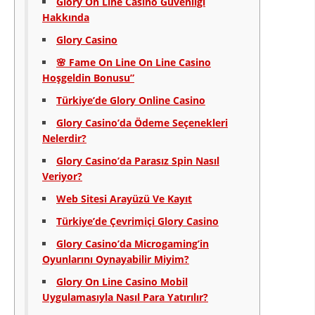
Glory On Line Casino Güvenliği
Hakkında
ЗНАЧЕЊЕ НА СЛУЖБАТА ЗА БАРАЊЕ
Glory Casino
ФОРМУЛАРИ ЗА БАРАЊА
🌸 Fame On Line On Line Casino
Hoşgeldin Bonusu”
ЗДРАВСТВЕНО ПРЕВЕНТИВНА ДЕЈНОСТ
Türkiye’de Glory Online Casino
ПРВА ПОМОШ
Glory Casino’da Ödeme Seçenekleri
КРВОДАРИТЕЛСТВО
Nelerdir?
ИНФОРМАЦИИ ЗА БОЛЕСТИ
Glory Casino’da Parasız Spin Nasıl
Veriyor?
МЕНАЏМЕНТ НА ВОЛОНТЕРИ
Web Sitesi Arayüzü Ve Kayıt
Türkiye’de Çevrimiçi Glory Casino
ЗА НАС
Glory Casino’da Microgaming’in
Oyunlarını Oynayabilir Miyim?
ДЕЈСТВУВАЊЕ
Glory On Line Casino Mobil
Uygulamasıyla Nasıl Para Yatırılır?