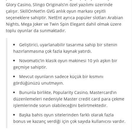
Glory Casino, Slingo Originals’ın özel yazılımı üzerinde
çalışır. SkillOnNet’in GVG anlık oyun markası çeşitli
seçeneklere sahiptir. NetEnt ayrıca popüler slotları Arabian
Nights, Mega Joker ve Twin Spin Elegant dahil olmak üzere
toplu oyunlar da sunmaktadır.
Geliştirici, uyarlanabilir tasarıma sahip bir sitenin
hazırlanmasına çok fazla kaynak yatırdı.
Novomatic’in klasik oyun makinesi 10 yılı aşkın bir
geçmişe sahiptir.
Mevcut oyunların sadece küçük bir kısmını
gördüğünüzü unutmayın.
Bununla birlikte, Popularity Casino, Mastercard’ın
düzenlemeleri nedeniyle Master credit card para çekme
işlemlerinde sorun olabileceğini belirtmektedir.
Başka bahis oyun sitelerinden farklı olarak fazla
bonus ve kazanç verdiği için çok sayıda kullanıcısı vardır.