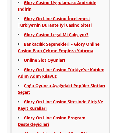
Glory Casino Uygulaması: Androide
ДИСЕМИНАЦИЈА
Indirin
Glory On Line Casino İncelemesi
MЕЃУНАРОДНО ХУМАНИТАРНО ПРАВО
Türkiye’nin Durante İyi Casino Sitesi
ПРОМОЦИЈА НА ХУМАНИ ВРЕДНОСТИ
Glory Casino Legal Mi Çalışıyor?
УПОТРЕБА И ЗАШТИТА НА АМБЛЕМОТ
Bankacılık Seçenekleri – Glory Online
Casino Para Çekme Empieza Yatırma
СОЦИЈАЛНО ХУМАНИТАРНА ДЕЈНОСТ
Online Slot Oyunları
КАКО ДА ДОНИРАТЕ
Glory On Line Casino Türkiye’ye Katılın:
ПОДГОТВЕНОСТ И ДЕЈСТВО ПРИ КАТАСТРОФИ
Adım Adım Kılavuz
Çoğu Oyuncu Aşağıdaki Popüler Slotları
ТИМОВИ НА ООЦК ОХРИД
Seçer:
ПРОЕКТИ – ПОДГОТВЕНОСТ И ДЕЈСТВУВАЊЕ ПРИ КАТАСТРОФИ
Glory On Line Casino Sitesinde Giriş Ve
Kayıt Kuralları
ОДНОСИ СО ЈАВНОСТ
Glory On Line Casino Program
ИСТРАЖУВАЊЕ НА ЈАВНО МИСЛЕЊЕ
Destekleyicileri
МЕЃУНАРОДНА СОРАБОТКА