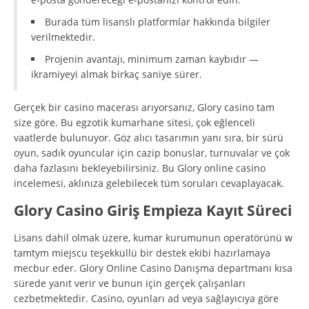
Burada tüm lisanslı platformlar hakkında bilgiler
verilmektedir.
Projenin avantajı, minimum zaman kaybıdır —
ikramiyeyi almak birkaç saniye sürer.
Gerçek bir casino macerası arıyorsanız, Glory casino tam
size göre. Bu egzotik kumarhane sitesi, çok eğlenceli
vaatlerde bulunuyor. Göz alıcı tasarımın yanı sıra, bir sürü
oyun, sadık oyuncular için cazip bonuslar, turnuvalar ve çok
daha fazlasını bekleyebilirsiniz. Bu Glory online casino
incelemesi, aklınıza gelebilecek tüm soruları cevaplayacak.
Glory Casino Giriş Empieza Kayıt Süreci
Lisans dahil olmak üzere, kumar kurumunun operatörünü w
tamtym miejscu teşekküllü bir destek ekibi hazırlamaya
mecbur eder. Glory Online Casino Danışma departmanı kısa
sürede yanıt verir ve bunun için gerçek çalışanları
cezbetmektedir. Casino, oyunları ad veya sağlayıcıya göre