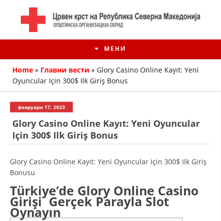
МЕНИ
Home
»
Главни вести
»
Glory Casino Online Kayıt: Yeni
Oyuncular Için 300$ Ilk Giriş Bonus
февруари 17, 2023
Glory Casino Online Kayıt: Yeni Oyuncular
Için 300$ Ilk Giriş Bonus
Glory Casino Online Kayıt: Yeni Oyuncular Için 300$ Ilk Giriş
Bonusu
ИСТОРИЈАТ НА ЦКРМ
Türkiye’de Glory Online Casino
Girişi ️ Gerçek Parayla Slot
ИСТОРИЈАТ НА ДВИЖЕЊЕТО
Oynayın