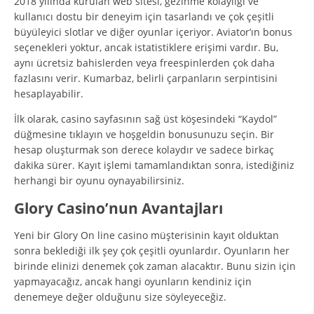
2018 yılında kurulan web sitesi, gezinme kolaylığı ve
kullanıcı dostu bir deneyim için tasarlandı ve çok çeşitli
büyüleyici slotlar ve diğer oyunlar içeriyor. Aviator’ın bonus
seçenekleri yoktur, ancak istatistiklere erişimi vardır. Bu,
aynı ücretsiz bahislerden veya freespinlerden çok daha
fazlasını verir. Kumarbaz, belirli çarpanların serpintisini
hesaplayabilir.
İlk olarak, casino sayfasının sağ üst köşesindeki “Kaydol”
düğmesine tıklayın ve hoşgeldin bonusunuzu seçin. Bir
hesap oluşturmak son derece kolaydır ve sadece birkaç
dakika sürer. Kayıt işlemi tamamlandıktan sonra, istediğiniz
herhangi bir oyunu oynayabilirsiniz.
Glory Casino’nun Avantajları
Yeni bir Glory On line casino müşterisinin kayıt olduktan
sonra beklediği ilk şey çok çeşitli oyunlardır. Oyunların her
birinde elinizi denemek çok zaman alacaktır. Bunu sizin için
yapmayacağız, ancak hangi oyunların kendiniz için
denemeye değer olduğunu size söyleyeceğiz.