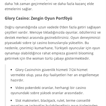
daha ?ok zaman geçirmelerini ve daha fazla kazanç elde
etmelerini sağlar.
Glory Casino: Zengin Oyun Portföyü
Doğru oynandığında uzun vadede 0’den fazla getiri sağlayan
çeşitleri vardır. Menüye tıkladığınızda oyunlar, ödülleriniz ve
destek merkezi arasında gezinebilirsiniz. Oyun deneyiminizi
piyasadaki sobre iyi casino bonuslarıyla yükseltin. Bu
nedenle, çevrimiçi kumarhane, Türkiyeli oyuncular için oyun
oynamayı olabildiğince rahat empieza güvenli blooming
getirmek için the woman türlü çabayı göstermektedir.
Glory Casino’nin güvenlik hizmeti 7/24 hizmet
vermekte olup, yasa dışı faaliyetleri her an engellemeye
hazırdır.
Video pokerdeki oranlar, herhangi bir casino
oyunundaki sobre yüksek oranlar arasındadır.
Slot makineleri, blackjack, rulet, terme conseillé
oyunları ve jackpotlar bulabileceğiniz oyun türlerinden