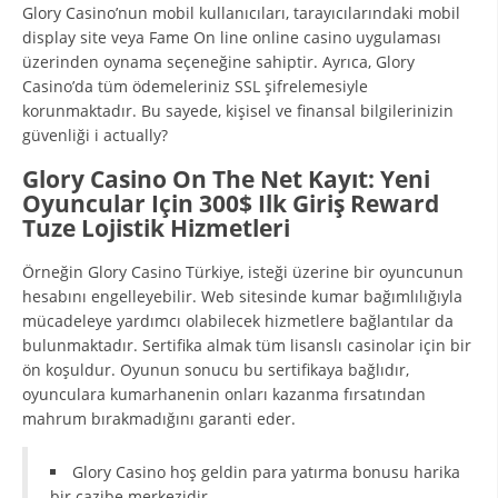
Glory Casino’nun mobil kullanıcıları, tarayıcılarındaki mobil
display site veya Fame On line online casino uygulaması
üzerinden oynama seçeneğine sahiptir. Ayrıca, Glory
Casino’da tüm ödemeleriniz SSL şifrelemesiyle
korunmaktadır. Bu sayede, kişisel ve finansal bilgilerinizin
güvenliği i actually?
Glory Casino On The Net Kayıt: Yeni
Oyuncular Için 300$ Ilk Giriş Reward
Tuze Lojistik Hizmetleri
Örneğin Glory Casino Türkiye, isteği üzerine bir oyuncunun
hesabını engelleyebilir. Web sitesinde kumar bağımlılığıyla
mücadeleye yardımcı olabilecek hizmetlere bağlantılar da
bulunmaktadır. Sertifika almak tüm lisanslı casinolar için bir
ön koşuldur. Oyunun sonucu bu sertifikaya bağlıdır,
oyunculara kumarhanenin onları kazanma fırsatından
mahrum bırakmadığını garanti eder.
Glory Casino hoş geldin para yatırma bonusu harika
bir cazibe merkezidir.