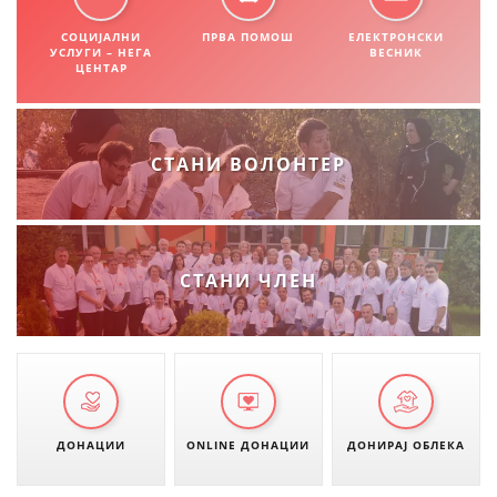
СОЦИЈАЛНИ
ПРВА ПОМОШ
ЕЛЕКТРОНСКИ
УСЛУГИ – НЕГА
ВЕСНИК
ЦЕНТАР
СТАНИ ВОЛОНТЕР
СТАНИ ЧЛЕН
ДОНАЦИИ
ONLINE ДОНАЦИИ
ДОНИРАЈ ОБЛЕКА