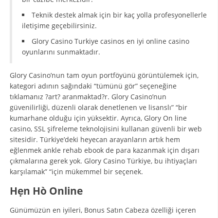
Teknik destek almak için bir kaç yolla profesyonellerle
iletişime geçebilirsiniz.
Glory Casino Turkiye casinos en iyi online casino
oyunlarını sunmaktadır.
Glory Casino’nun tam oyun portföyünü görüntülemek için,
kategori adının sağındaki “tümünü gör” seçeneğine
tıklamanız ?art? aranmaktad?r. Glory Casino’nun
güvenilirliği, düzenli olarak denetlenen ve lisanslı” “bir
kumarhane olduğu için yüksektir. Ayrıca, Glory On line
casino, SSL şifreleme teknolojisini kullanan güvenli bir web
sitesidir. Türkiye’deki heyecan arayanların artık hem
eğlenmek ankle rehab ebook de para kazanmak için dışarı
çıkmalarına gerek yok. Glory Casino Türkiye, bu ihtiyaçları
karşılamak” “için mükemmel bir seçenek.
Hẹn Hò Online
Günümüzün en iyileri, Bonus Satın Cabeza özelliği içeren