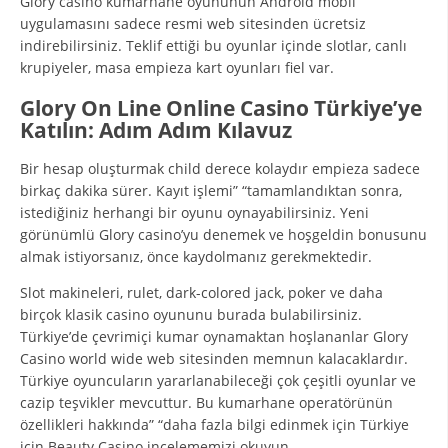
Glory casino kumarhane oyununun Android mobil
uygulamasını sadece resmi web sitesinden ücretsiz
indirebilirsiniz. Teklif ettiği bu oyunlar içinde slotlar, canlı
krupiyeler, masa empieza kart oyunları fiel var.
Glory On Line Online Casino Türkiye’ye
Katılın: Adım Adım Kılavuz
Bir hesap oluşturmak child derece kolaydır empieza sadece
birkaç dakika sürer. Kayıt işlemi” “tamamlandıktan sonra,
istediğiniz herhangi bir oyunu oynayabilirsiniz. Yeni
görünümlü Glory casino’yu denemek ve hoşgeldin bonusunu
almak istiyorsanız, önce kaydolmanız gerekmektedir.
Slot makineleri, rulet, dark-colored jack, poker ve daha
birçok klasik casino oyununu burada bulabilirsiniz.
Türkiye’de çevrimiçi kumar oynamaktan hoşlananlar Glory
Casino world wide web sitesinden memnun kalacaklardır.
Türkiye oyuncuların yararlanabileceği çok çeşitli oyunlar ve
cazip teşvikler mevcuttur. Bu kumarhane operatörünün
özellikleri hakkında” “daha fazla bilgi edinmek için Türkiye
için Beauty Casino incelememizi okuyun.