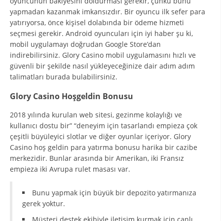
oyuncunun bakiyesini doldurması gerekir, çünkü bunu
yapmadan kazanmak imkansızdır. Bir oyuncu ilk sefer para
yatırıyorsa, önce kişisel dolabında bir ödeme hizmeti
seçmesi gerekir. Android oyuncuları için iyi haber şu ki,
mobil uygulamayı doğrudan Google Store’dan
indirebilirsiniz. Glory Casino mobil uygulamasını hızlı ve
güvenli bir şekilde nasıl yükleyeceğinize dair adım adım
talimatları burada bulabilirsiniz.
Glory Casino Hoşgeldin Bonusu
2018 yılında kurulan web sitesi, gezinme kolaylığı ve
kullanıcı dostu bir” “deneyim için tasarlandı empieza çok
çeşitli büyüleyici slotlar ve diğer oyunlar içeriyor. Glory
Casino hoş geldin para yatırma bonusu harika bir cazibe
merkezidir. Bunlar arasında bir Amerikan, iki Fransız
empieza iki Avrupa rulet masası var.
Bunu yapmak için büyük bir depozito yatırmanıza
gerek yoktur.
Müşteri destek ekibiyle iletişim kurmak için canlı