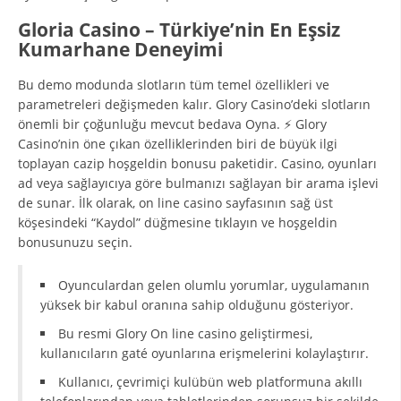
Gloria Casino – Türkiye’nin En Eşsiz
Kumarhane Deneyimi
Bu demo modunda slotların tüm temel özellikleri ve
parametreleri değişmeden kalır. Glory Casino’deki slotların
önemli bir çoğunluğu mevcut bedava Oyna. ⚡️ Glory
Casino’nin öne çıkan özelliklerinden biri de büyük ilgi
toplayan cazip hoşgeldin bonusu paketidir. Casino, oyunları
ad veya sağlayıcıya göre bulmanızı sağlayan bir arama işlevi
de sunar. İlk olarak, on line casino sayfasının sağ üst
köşesindeki “Kaydol” düğmesine tıklayın ve hoşgeldin
bonusunuzu seçin.
Oyunculardan gelen olumlu yorumlar, uygulamanın
yüksek bir kabul oranına sahip olduğunu gösteriyor.
Bu resmi Glory On line casino geliştirmesi,
kullanıcıların gaté oyunlarına erişmelerini kolaylaştırır.
Kullanıcı, çevrimiçi kulübün web platformuna akıllı