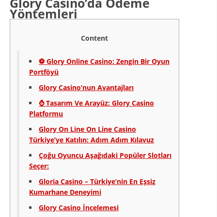
Glory Casino’da Ödeme
СТРУКТУРА НА ОРГАНИЗАЦИЈАТА
Yöntemleri
КОНТАКТ ИНФОРМАЦИИ
Content
ЧЛЕНСТВО ВО ПРОФЕСИОНАЛНИ ТЕЛА
⚽️ Glory Online Casino: Zengin Bir Oyun
Portföyü
ЗАКОН ЗА ЦКРМ
Glory Casino’nun Avantajları
СТАТУТ НА ЦКРМ
⌚️ Tasarım Ve Arayüz: Glory Casino
Platformu
Glory On Line On Line Casino
Türkiye’ye Katılın: Adım Adım Kılavuz
Çoğu Oyuncu Aşağıdaki Popüler Slotları
ОРГАНИЗАЦИЈА И РАЗВОЈ
Seçer:
РАКОВОДЕН ОДБОР
Gloria Casino – Türkiye’nin En Eşsiz
Kumarhane Deneyimi
СОБРАНИЕ
Glory Casino İncelemesi
СТРУКТУРА И ОРГАНИЗАЦИОНА ПОСТАВЕНОСТ