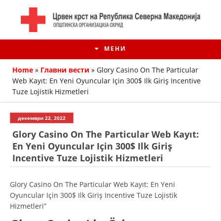
МЕНИ
Home
»
Главни вести
»
Glory Casino On The Particular
Web Kayıt: En Yeni Oyuncular Için 300$ Ilk Giriş Incentive
Tuze Lojistik Hizmetleri
декември 22, 2022
Glory Casino On The Particular Web Kayıt:
En Yeni Oyuncular Için 300$ Ilk Giriş
Incentive Tuze Lojistik Hizmetleri
Glory Casino On The Particular Web Kayıt: En Yeni
ИСТОРИЈАТ НА ЦКРМ
Oyuncular Için 300$ Ilk Giriş Incentive Tuze Lojistik
ИСТОРИЈАТ НА ДВИЖЕЊЕТО
Hizmetleri”