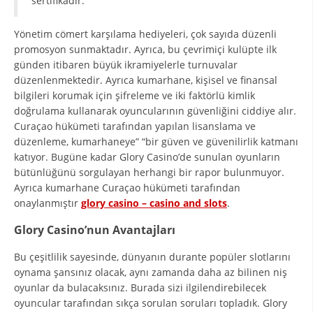
sertifikadır.
Yönetim cömert karşılama hediyeleri, çok sayıda düzenli
promosyon sunmaktadır. Ayrıca, bu çevrimiçi kulüpte ilk
günden itibaren büyük ikramiyelerle turnuvalar
düzenlenmektedir. Ayrıca kumarhane, kişisel ve finansal
bilgileri korumak için şifreleme ve iki faktörlü kimlik
doğrulama kullanarak oyuncularının güvenliğini ciddiye alır.
Curaçao hükümeti tarafından yapılan lisanslama ve
düzenleme, kumarhaneye” “bir güven ve güvenilirlik katmanı
katıyor. Bugüne kadar Glory Casino’de sunulan oyunların
bütünlüğünü sorgulayan herhangi bir rapor bulunmuyor.
Ayrıca kumarhane Curaçao hükümeti tarafından
onaylanmıştır
glory casino – casino and slots
.
Glory Casino’nun Avantajları
Bu çeşitlilik sayesinde, dünyanın durante popüler slotlarını
oynama şansınız olacak, aynı zamanda daha az bilinen niş
oyunlar da bulacaksınız. Burada sizi ilgilendirebilecek
oyuncular tarafından sıkça sorulan soruları topladık. Glory