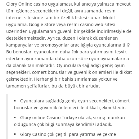
Glory Online casino uygulaması, kullanıcıya yalnızca mevcut
tüm eğlence seçeneklerini değil, aynı zamanda resmi
internet sitesinde tam bir özellik listesi sunar. Mobil
uygulama, Google Store veya resmi casino web sitesi
üzerinden uygulamanın güvenli bir şekilde indirilmesiyle de
desteklenmektedir. Ayrıca, düzenli olarak düzenlenen
kampanyalar ve promosyonlar aracılığıyla oyuncularına till?
Bu bonuslar, oyuncuların daha ?ok para yatırmasını teşvik
ederken aynı zamanda daha uzun süre oyun oynamalarına
da olanak tanımaktadır. Oyunculara sağladığı geniş oyun
seçenekleri, cömert bonuslar ve güvenlik önlemleri ile dikkat
çekmektedir. Herhangi bir bahis sınırlaması yoktur ve
tamamen şeffaftırlar, bu da büyük bir artıdır.
Oyunculara sağladığı geniş oyun seçenekleri, cömert
bonuslar ve güvenlik önlemleri ile dikkat çekmektedir.
Glory online Casino Türkiye olarak, sizing mümkün
olduğunca çok bilgi sunmaya kendimizi adadık.
Glory Casino çok çeşitli para yatırma ve çekme