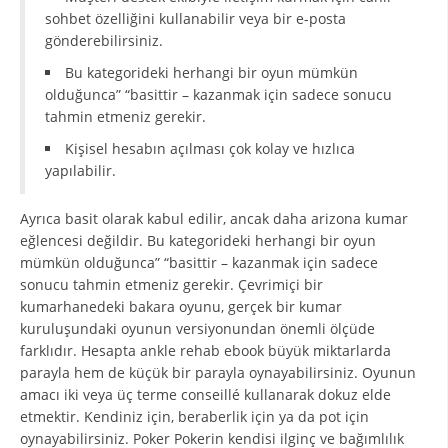
sohbet özelliğini kullanabilir veya bir e-posta
gönderebilirsiniz.
Bu kategorideki herhangi bir oyun mümkün
olduğunca” “basittir – kazanmak için sadece sonucu
tahmin etmeniz gerekir.
Kişisel hesabın açılması çok kolay ve hızlıca
yapılabilir.
Ayrıca basit olarak kabul edilir, ancak daha arizona kumar
eğlencesi değildir. Bu kategorideki herhangi bir oyun
mümkün olduğunca” “basittir – kazanmak için sadece
sonucu tahmin etmeniz gerekir. Çevrimiçi bir
kumarhanedeki bakara oyunu, gerçek bir kumar
kuruluşundaki oyunun versiyonundan önemli ölçüde
farklıdır. Hesapta ankle rehab ebook büyük miktarlarda
parayla hem de küçük bir parayla oynayabilirsiniz. Oyunun
amacı iki veya üç terme conseillé kullanarak dokuz elde
etmektir. Kendiniz için, beraberlik için ya da pot için
oynayabilirsiniz. Poker Pokerin kendisi ilginç ve bağımlılık