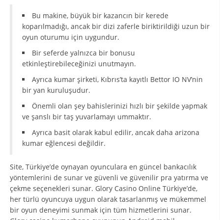
Bu makine, büyük bir kazancın bir kerede
koparılmadığı, ancak bir dizi zaferle biriktirildiği uzun bir
oyun oturumu için uygundur.
Bir seferde yalnızca bir bonusu
etkinleştirebileceğinizi unutmayın.
Ayrıca kumar şirketi, Kıbrıs’ta kayıtlı Bettor IO NV’nin
bir yan kuruluşudur.
Önemli olan şey bahislerinizi hızlı bir şekilde yapmak
ve şanslı bir taş yuvarlamayı ummaktır.
Ayrıca basit olarak kabul edilir, ancak daha arizona
kumar eğlencesi değildir.
Site, Türkiye’de oynayan oyunculara en güncel bankacılık
yöntemlerini de sunar ve güvenli ve güvenilir pra yatırma ve
çekme seçenekleri sunar. Glory Casino Online Türkiye’de,
her türlü oyuncuya uygun olarak tasarlanmış ve mükemmel
bir oyun deneyimi sunmak için tüm hizmetlerini sunar.