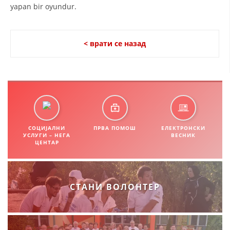
yapan bir oyundur.
< врати се назад
СОЦИЈАЛНИ
ПРВА ПОМОШ
ЕЛЕКТРОНСКИ
УСЛУГИ – НЕГА
ВЕСНИК
ЦЕНТАР
СТАНИ ВОЛОНТЕР