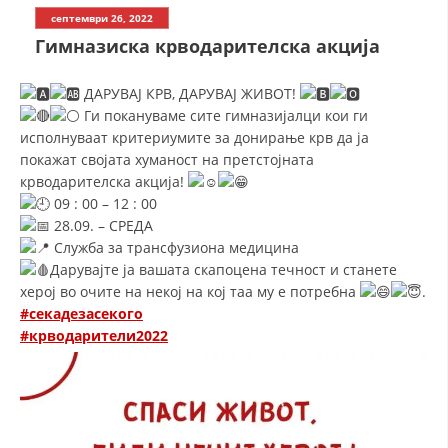
СТРУКТУРА НА ОРГАНИЗАЦИЈАТА
септември 26, 2022
Гимназиска крводарителска акција
КОНТАКТ ИНФОРМАЦИИ
ЧЛЕНСТВО ВО ПРОФЕСИОНАЛНИ ТЕЛА
ДАРУВАЈ КРВ, ДАРУВАЈ ЖИВОТ!
Ги покануваме сите гимназијалци кои ги
исполнуваат критериумите за донирање крв да ја
покажат својата хуманост на претстојната
ЗАКОН ЗА ЦКРМ
крводарителска акција!
09 : 00 – 12 : 00
СТАТУТ НА ЦКРМ
28.09. – СРЕДА
Служба за трансфузиона медицина
Дарувајте ја вашата скапоцена течност и станете
херој во очите на некој на кој таа му е потребна
.
#секадезасекого
ОРГАНИЗАЦИЈА И РАЗВОЈ
#крводарители2022
РАКОВОДЕН ОДБОР
СОБРАНИЕ
СТРУКТУРА И ОРГАНИЗАЦИОНА ПОСТАВЕНОСТ