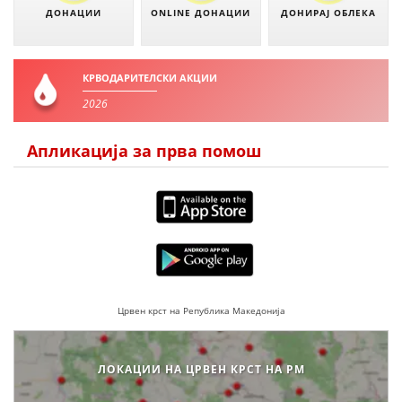
ДОНАЦИИ
ONLINE ДОНАЦИИ
ДОНИРАЈ ОБЛЕКА
ПРИРАЧНИЦИ
КРВОДАРИТЕЛСКИ АКЦИИ
СТРАТЕГИИ
2026
ЕДУКАТИВНО ИНФОРМАТИВНИ МАТЕРИЈАЛИ
Апликација за прва помош
БРОШУРИ
ПОСТЕРИ
ПРЕЗЕНТАЦИИ
Црвен крст на Република Македонија
ЛОКАЦИИ НА ЦРВЕН КРСТ НА РМ