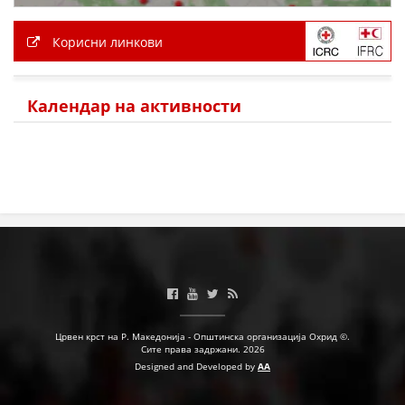
Корисни линкови
Календар на активности
Црвен крст на Р. Македонија - Општинска организација Охрид ©.
Сите права задржани. 2026
Designed and Developed by
AA