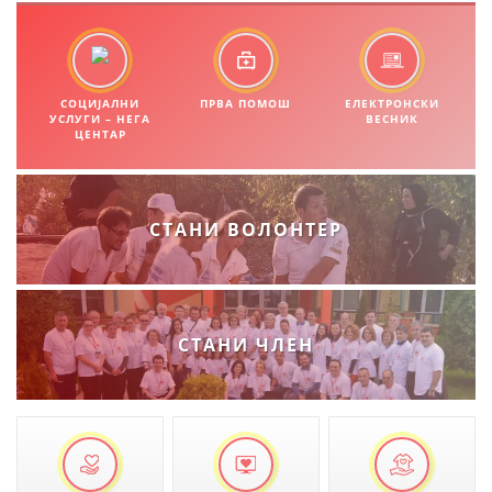
ЗНАЧЕЊЕ НА СЛУЖБАТА ЗА БАРАЊЕ
ФОРМУЛАРИ ЗА БАРАЊА
СОЦИЈАЛНИ
ПРВА ПОМОШ
ЕЛЕКТРОНСКИ
УСЛУГИ – НЕГА
ВЕСНИК
ЗДРАВСТВЕНО ПРЕВЕНТИВНА ДЕЈНОСТ
ЦЕНТАР
ПРВА ПОМОШ
КРВОДАРИТЕЛСТВО
СТАНИ ВОЛОНТЕР
ИНФОРМАЦИИ ЗА БОЛЕСТИ
МЕНАЏМЕНТ НА ВОЛОНТЕРИ
СТАНИ ЧЛЕН
ЗА НАС
ДЕЈСТВУВАЊЕ