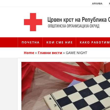
АРХИВА
ПОЧЕТНА
КОИ СМЕ НИЕ
КАКО РАБОТИМ
Home
»
Главни вести
»
GAME NIGHT