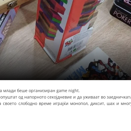
СТРУКТУРА НА ОРГАНИЗАЦИЈАТА
КОНТАКТ ИНФОРМАЦИИ
ЧЛЕНСТВО ВО ПРОФЕСИОНАЛНИ ТЕЛА
ЗАКОН ЗА ЦКРМ
СТАТУТ НА ЦКРМ
на млади беше организиран game night.
ОРГАНИЗАЦИЈА И РАЗВОЈ
 опуштат од напорното секојдневие и да уживаат во заедничкат
а своето слободно време играјќи монопол, диксит, шах и мног
РАКОВОДЕН ОДБОР
СОБРАНИЕ
СТРУКТУРА И ОРГАНИЗАЦИОНА ПОСТАВЕНОСТ