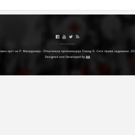
ЗНАЧЕЊЕ НА СЛУЖБАТА ЗА БАРАЊЕ
ФОРМУЛАРИ ЗА БАРАЊА
ЗДРАВСТВЕНО ПРЕВЕНТИВНА ДЕЈНОСТ
ПРВА ПОМОШ
рвен крст на Р. Македонија - Општинска организација Охрид ©. Сите права задржани. 20
КРВОДАРИТЕЛСТВО
Designed and Developed by
AA
ИНФОРМАЦИИ ЗА БОЛЕСТИ
МЕНАЏМЕНТ НА ВОЛОНТЕРИ
ЗА НАС
ДЕЈСТВУВАЊЕ