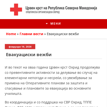
МЕНИ
Home
»
Главни вести
»
Евакуациски вежби
февруари 16, 2026
Евакуациски вежби
И во текот на оваа година Црвен крст Охрид продолжува
со превентивните активности за делување во случај на
елементарни непогоди и несреќи, со увежбување за
примена на Оперативните планови за заштита и
спасување и плановите за евакуација во основните
ИСТОРИЈАТ НА ЦКРМ
училишта.
ИСТОРИЈАТ НА ДВИЖЕЊЕТО
Во координација и со поддршка на СВР Охрид, ТППЕ