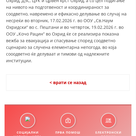
Охрид, ДЗС, ЦУК и Црвен крст Охрид, а со цел подигање
СТРУКТУРА НА ОРГАНИЗАЦИЈАТА
на нивото на подготвеност и координираност за
соодветно, навремено и ефикасно делување во случај на
КОНТАКТ ИНФОРМАЦИИ
несреќи во вторник, 17.02.2026 г. во ООУ „Св.Наум
ЧЛЕНСТВО ВО ПРОФЕСИОНАЛНИ ТЕЛА
Охридски“ во с. Пештани и во четврток, 19.02.2026 г. во
ООУ „Кочо Рацин“ во Охрид ќе се реализира показна
вежба за евакуација и спасување според соодветно
сценарио за случена елементарна непогода, во која
ЗАКОН ЗА ЦКРМ
сооодветно ќе делуваат и тимови од надлежните
институции.
СТАТУТ НА ЦКРМ
< врати се назад
ОРГАНИЗАЦИЈА И РАЗВОЈ
РАКОВОДЕН ОДБОР
СОБРАНИЕ
СОЦИЈАЛНИ
ПРВА ПОМОШ
ЕЛЕКТРОНСКИ
СТРУКТУРА И ОРГАНИЗАЦИОНА ПОСТАВЕНОСТ