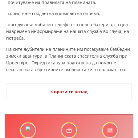
-почитување на правилата на планината,
ЗНАЧЕЊЕ НА СЛУЖБАТА ЗА БАРАЊЕ
-користење соодветна и комплетна опрема,
ФОРМУЛАРИ ЗА БАРАЊА
-поседување мобилен телефон со полна батерија, со цел
навремено информирање на нашата служба во случај на
ЗДРАВСТВЕНО ПРЕВЕНТИВНА ДЕЈНОСТ
потреба.
ПРВА ПОМОШ
На сите љубители на планините им посакуваме безбедни
зимски авантури, а Планинската спасителна служба при
КРВОДАРИТЕЛСТВО
Црвен крст Охрид останува подготвена да помогне
ИНФОРМАЦИИ ЗА БОЛЕСТИ
секогаш кога објективните околности ќе го наложат тоа.
МЕНАЏМЕНТ НА ВОЛОНТЕРИ
< врати се назад
ЗА НАС
ДЕЈСТВУВАЊЕ