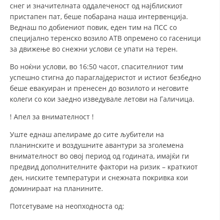
снег и значителната оддалеченост од најблискиот
ДИСЕМИНАЦИЈА
пристапен пат, беше побарана наша интервенција.
Веднаш по добиениот повик, еден тим на ПСС со
MЕЃУНАРОДНО ХУМАНИТАРНО ПРАВО
специјално теренско возило АТВ опремено со гасеници
за движење во снежни услови се упати на терен.
ПРОМОЦИЈА НА ХУМАНИ ВРЕДНОСТИ
Во ноќни услови, во 16:50 часот, спасителниот тим
УПОТРЕБА И ЗАШТИТА НА АМБЛЕМОТ
успешно стигна до параглајдеристот и истиот безбедно
СОЦИЈАЛНО ХУМАНИТАРНА ДЕЈНОСТ
беше евакуиран и пренесен до возилото и неговите
колеги со кои заедно изведувале летови на Галичица.
КАКО ДА ДОНИРАТЕ
! Апел за внимателност !
ПОДГОТВЕНОСТ И ДЕЈСТВО ПРИ КАТАСТРОФИ
Уште еднаш апелираме до сите љубители на
ТИМОВИ НА ООЦК ОХРИД
планинските и воздушните авантури за зголемена
внимателност во овој период од годината, имајќи ги
ПРОЕКТИ – ПОДГОТВЕНОСТ И ДЕЈСТВУВАЊЕ ПРИ КАТАСТРОФИ
предвид дополнителните фактори на ризик – краткиот
ден, ниските температури и снежната покривка кои
ОДНОСИ СО ЈАВНОСТ
доминираат на планините.
ИСТРАЖУВАЊЕ НА ЈАВНО МИСЛЕЊЕ
Потсетуваме на неопходноста од:
МЕЃУНАРОДНА СОРАБОТКА