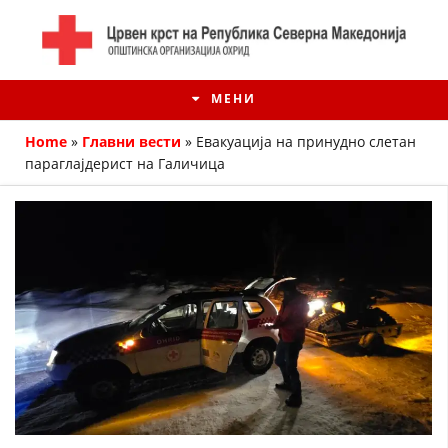
МЕНИ
Home
»
Главни вести
»
Евакуација на принудно слетан
параглајдерист на Галичица
ИСТОРИЈАТ НА ЦКРМ
ИСТОРИЈАТ НА ДВИЖЕЊЕТО