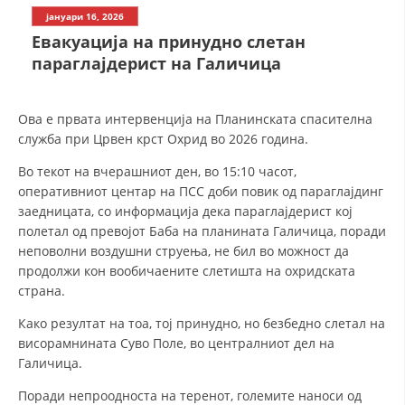
СТРУКТУРА НА ОРГАНИЗАЦИЈАТА
јануари 16, 2026
Евакуација на принудно слетан
КОНТАКТ ИНФОРМАЦИИ
параглајдерист на Галичица
ЧЛЕНСТВО ВО ПРОФЕСИОНАЛНИ ТЕЛА
Ова е првата интервенција на Планинската спасителна
служба при Црвен крст Охрид во 2026 година.
ЗАКОН ЗА ЦКРМ
Во текот на вчерашниот ден, во 15:10 часот,
СТАТУТ НА ЦКРМ
оперативниот центар на ПСС доби повик од параглајдинг
заедницата, со информација дека параглајдерист кој
полетал од превојот Баба на планината Галичица, поради
неповолни воздушни струења, не бил во можност да
продолжи кон вообичаените слетишта на охридската
страна.
ОРГАНИЗАЦИЈА И РАЗВОЈ
Како резултат на тоа, тој принудно, но безбедно слетал на
РАКОВОДЕН ОДБОР
висорамнината Суво Поле, во централниот дел на
Галичица.
СОБРАНИЕ
Поради непроодноста на теренот, големите наноси од
СТРУКТУРА И ОРГАНИЗАЦИОНА ПОСТАВЕНОСТ