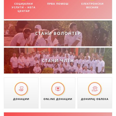
СОЦИЈАЛНИ
ПРВА ПОМОШ
ЕЛЕКТРОНСКИ
УСЛУГИ – НЕГА
ВЕСНИК
ЦЕНТАР
ПРИРАЧНИЦИ
СТРАТЕГИИ
СТАНИ ВОЛОНТЕР
ЕДУКАТИВНО ИНФОРМАТИВНИ МАТЕРИЈАЛИ
БРОШУРИ
ПОСТЕРИ
СТАНИ ЧЛЕН
ПРЕЗЕНТАЦИИ
ДОНАЦИИ
ONLINE ДОНАЦИИ
ДОНИРАЈ ОБЛЕКА