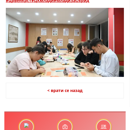
#ЦрвенКрст
#ЦКмлади
#МладиЗаОхрид
ДИСЕМИНАЦИЈА
MЕЃУНАРОДНО ХУМАНИТАРНО ПРАВО
ПРОМОЦИЈА НА ХУМАНИ ВРЕДНОСТИ
УПОТРЕБА И ЗАШТИТА НА АМБЛЕМОТ
СОЦИЈАЛНО ХУМАНИТАРНА ДЕЈНОСТ
КАКО ДА ДОНИРАТЕ
ПОДГОТВЕНОСТ И ДЕЈСТВО ПРИ КАТАСТРОФИ
ТИМОВИ НА ООЦК ОХРИД
< врати се назад
ПРОЕКТИ – ПОДГОТВЕНОСТ И ДЕЈСТВУВАЊЕ ПРИ КАТАСТРОФИ
ОДНОСИ СО ЈАВНОСТ
ИСТРАЖУВАЊЕ НА ЈАВНО МИСЛЕЊЕ
МЕЃУНАРОДНА СОРАБОТКА