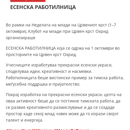
СТРУКТУРА НА ОРГАНИЗАЦИЈАТА
ЕСЕНСКА РАБОТИЛНИЦА
КОНТАКТ ИНФОРМАЦИИ
ЧЛЕНСТВО ВО ПРОФЕСИОНАЛНИ ТЕЛА
Во рамки на Неделата на млади на Црвениот крст (1–7
октомври), Клубот на млади при Црвен крст Охрид
организираше
ЕСЕНСКА РАБОТИЛНИЦА која се одржa на 1 октомври во
ЗАКОН ЗА ЦКРМ
просториите на Црвен крст Охрид.
СТАТУТ НА ЦКРМ
Учесниците изработуваа прекрасни есенски украси,
споделуваа идеи, креативност и насмевки.
Работилницата беше вистински пример за тимска работа,
меѓусебна поддршка и пријателство.
Покрај изработка на прекрасни есенски украси, целта на
ОРГАНИЗАЦИЈА И РАЗВОЈ
оваа активност беше да се поттикне тимската работа, да
РАКОВОДЕН ОДБОР
се развие креативното размислување и да се создаде
простор каде секој млад човек може да го изрази својот
СОБРАНИЕ
талент и енергија.
СТРУКТУРА И ОРГАНИЗАЦИОНА ПОСТАВЕНОСТ