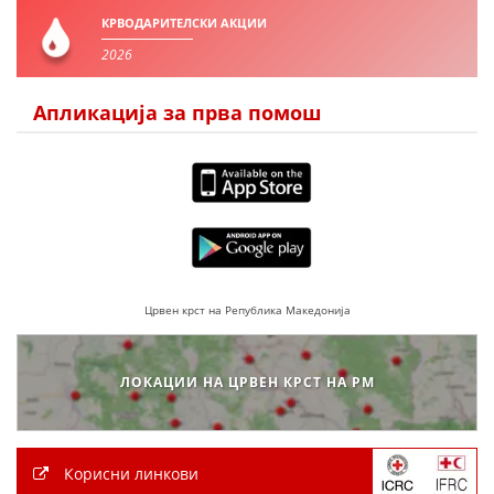
КРВОДАРИТЕЛСКИ АКЦИИ
2026
ПРИРАЧНИЦИ
СТРАТЕГИИ
Апликација за прва помош
ЕДУКАТИВНО ИНФОРМАТИВНИ МАТЕРИЈАЛИ
БРОШУРИ
ПОСТЕРИ
ПРЕЗЕНТАЦИИ
Црвен крст на Република Македонија
ЛОКАЦИИ НА ЦРВЕН КРСТ НА РМ
Корисни линкови