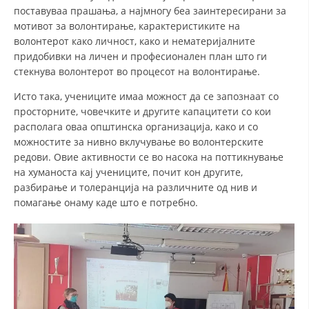
поставуваа прашања, а најмногу беа заинтересирани за
ДИСЕМИНАЦИЈА
мотивот за волонтирање, карактеристиките на
волонтерот како личност, како и нематеријалните
MЕЃУНАРОДНО ХУМАНИТАРНО ПРАВО
придобивки на личен и професионален план што ги
стекнува волонтерот во процесот на волонтирање.
ПРОМОЦИЈА НА ХУМАНИ ВРЕДНОСТИ
Исто така, учениците имаа можност да се запознаат со
УПОТРЕБА И ЗАШТИТА НА АМБЛЕМОТ
просторните, човечките и другите капацитети со кои
СОЦИЈАЛНО ХУМАНИТАРНА ДЕЈНОСТ
располага оваа општинска организација, како и со
можностите за нивно вклучување во волонтерските
КАКО ДА ДОНИРАТЕ
редови. Овие активности се во насока на поттикнување
на хуманоста кај учениците, почит кон другите,
ПОДГОТВЕНОСТ И ДЕЈСТВО ПРИ КАТАСТРОФИ
разбирање и толеранција на различните од нив и
помагање онаму каде што е потребно.
ТИМОВИ НА ООЦК ОХРИД
ПРОЕКТИ – ПОДГОТВЕНОСТ И ДЕЈСТВУВАЊЕ ПРИ КАТАСТРОФИ
ОДНОСИ СО ЈАВНОСТ
ИСТРАЖУВАЊЕ НА ЈАВНО МИСЛЕЊЕ
МЕЃУНАРОДНА СОРАБОТКА