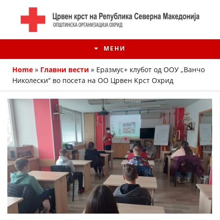
МЕНИ
Home
»
Главни вести
»
Еразмус+ клубот од ООУ „Ванчо
Николески“ во посета на ОО Црвен Крст Охрид
ИСТОРИЈАТ НА ЦКРМ
ИСТОРИЈАТ НА ДВИЖЕЊЕТО