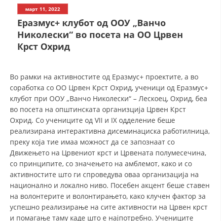
СТРУКТУРА НА ОРГАНИЗАЦИЈАТА
март 11, 2022
Еразмус+ клубот од ООУ „Ванчо
КОНТАКТ ИНФОРМАЦИИ
Николески“ во посета на ОО Црвен
ЧЛЕНСТВО ВО ПРОФЕСИОНАЛНИ ТЕЛА
Крст Охрид
Во рамки на активностите од Еразмус+ проектите, а во
ЗАКОН ЗА ЦКРМ
соработка со ОО Црвен Крст Охрид, ученици од Еразмус+
клубот при ООУ „Ванчо Николески“ – Лескоец, Охрид, беа
СТАТУТ НА ЦКРМ
во посета на општинската организција Црвен Крст
Охрид. Со учениците од VII и IX одделение беше
реализирана интерактивна дисеминациска работилница,
преку која тие имаа можност да се запознаат со
Движењето на Црвениот крст и Црвената полумесечина,
ОРГАНИЗАЦИЈА И РАЗВОЈ
со принципите, со значењето на амблемот, како и со
активностите што ги спроведува оваа организација на
РАКОВОДЕН ОДБОР
национално и локално ниво. Посебен акцент беше ставен
на волонтерите и волонтирањето, како клучен фактор за
СОБРАНИЕ
успешно реализирање на сите активности на Црвен крст
СТРУКТУРА И ОРГАНИЗАЦИОНА ПОСТАВЕНОСТ
и помагање таму каде што е најпотребно. Учениците