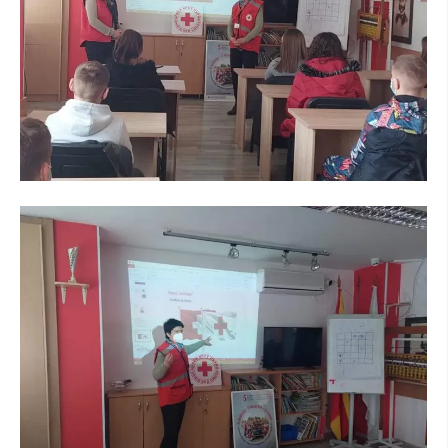
ЗНАЧЕЊЕ НА СЛУЖБАТА ЗА БАРАЊЕ
ФОРМУЛАРИ ЗА БАРАЊА
ЗДРАВСТВЕНО ПРЕВЕНТИВНА ДЕЈНОСТ
ПРВА ПОМОШ
КРВОДАРИТЕЛСТВО
ИНФОРМАЦИИ ЗА БОЛЕСТИ
МЕНАЏМЕНТ НА ВОЛОНТЕРИ
ЗА НАС
ДЕЈСТВУВАЊЕ