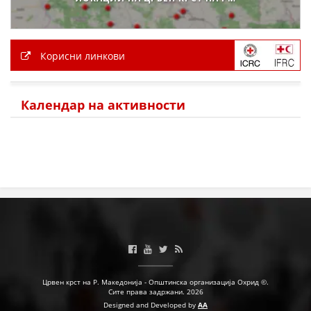
Корисни линкови
Календар на активности
Црвен крст на Р. Македонија - Општинска организација Охрид ©.
Сите права задржани. 2026
Designed and Developed by
AA