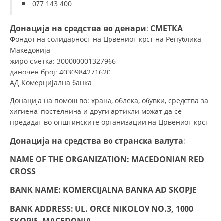
СТРУКТУРА НА ОРГАНИЗАЦИЈАТА
077 143 400
КОНТАКТ ИНФОРМАЦИИ
Донација на средства
во денари
: СМЕТКА
Фондот на солидарност на Црвениот крст на Република
ЧЛЕНСТВО ВО ПРОФЕСИОНАЛНИ ТЕЛА
Македонија
жиро сметка: 300000001327966
даночен број: 4030984271620
ЗАКОН ЗА ЦКРМ
АД Комерцијална банка
Донација на помош во: храна, облека, обувки, средства за
СТАТУТ НА ЦКРМ
хигиена, постелнина и други артикли можат да се
предадат во општинските организации на Црвениот крст
Донација на средства
во странска валута:
NAME OF THE ORGANIZATION: MACEDONIAN RED
ОРГАНИЗАЦИЈА И РАЗВОЈ
CROSS
РАКОВОДЕН ОДБОР
BANK NAME: KOMERCIJALNA BANKA AD SKOPJE
СОБРАНИЕ
BANK ADDRESS: UL. ORCE NIKOLOV NO.3, 1000
СТРУКТУРА И ОРГАНИЗАЦИОНА ПОСТАВЕНОСТ
SKOPJE, MACEDONIA