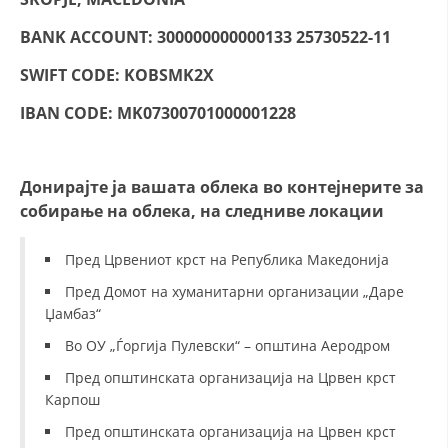
ДИСЕМИНАЦИЈА
BANK ACCOUNT: 300000000000133 25730522-11
MЕЃУНАРОДНО ХУМАНИТАРНО ПРАВО
SWIFT CODE: KOBSMK2X
ПРОМОЦИЈА НА ХУМАНИ ВРЕДНОСТИ
IBAN CODE: MK07300701000001228
УПОТРЕБА И ЗАШТИТА НА АМБЛЕМОТ
СОЦИЈАЛНО ХУМАНИТАРНА ДЕЈНОСТ
Донирајте ја вашата облека во контејнерите за
собирање на облека, на следниве локации
КАКО ДА ДОНИРАТЕ
ПОДГОТВЕНОСТ И ДЕЈСТВО ПРИ КАТАСТРОФИ
Пред Црвениот крст на Република Македонија
Пред Домот на хуманитарни организации „Даре
ТИМОВИ НА ООЦК ОХРИД
Џамбаз“
ПРОЕКТИ – ПОДГОТВЕНОСТ И ДЕЈСТВУВАЊЕ ПРИ КАТАСТРОФИ
Во ОУ „Ѓоргија Пулевски“ – општина Аеродром
ОДНОСИ СО ЈАВНОСТ
Пред општинската организација на Црвен крст
Карпош
ИСТРАЖУВАЊЕ НА ЈАВНО МИСЛЕЊЕ
Пред општинската организација на Црвен крст
МЕЃУНАРОДНА СОРАБОТКА