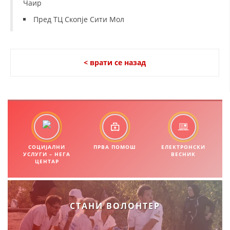
Чаир
ЗНАЧЕЊЕ НА СЛУЖБАТА ЗА БАРАЊЕ
Пред ТЦ Скопје Сити Мол
ФОРМУЛАРИ ЗА БАРАЊА
ЗДРАВСТВЕНО ПРЕВЕНТИВНА ДЕЈНОСТ
< врати се назад
ПРВА ПОМОШ
КРВОДАРИТЕЛСТВО
ИНФОРМАЦИИ ЗА БОЛЕСТИ
МЕНАЏМЕНТ НА ВОЛОНТЕРИ
СОЦИЈАЛНИ
ПРВА ПОМОШ
ЕЛЕКТРОНСКИ
УСЛУГИ – НЕГА
ВЕСНИК
ЦЕНТАР
ЗА НАС
ДЕЈСТВУВАЊЕ
СТАНИ ВОЛОНТЕР