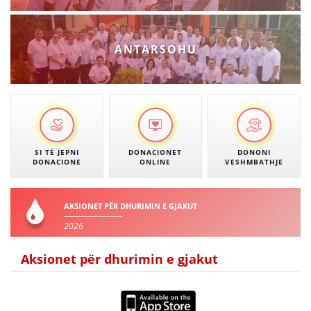
VEPRIMTARI
ANTARSOHU
DORACAKË
STRATEGJI
MATERIAL EDUKATIVO INFORMATIV
SI TË JEPNI
DONACIONET
DONONI
DONACIONE
ONLINE
VESHMBATHJE
BROCHURES
PRESENTATIONS
AKSIONET PËR DHURIMIN E GJAKUT
2026
Aksionet për dhurimin e gjakut