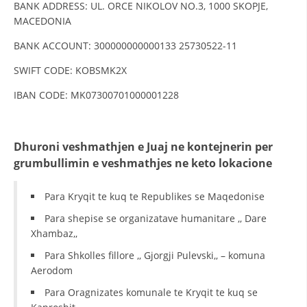
BANK ADDRESS: UL. ORCE NIKOLOV NO.3, 1000 SKOPJE,
DISEMINIMI
MACEDONIA
BANK ACCOUNT: 300000000000133 25730522-11
DREJTA NDERKOMBETARE HUMANITARE
SWIFT CODE: KOBSMK2X
PROMOVIMI I VLERAVE HUMANE
IBAN CODE: MK07300701000001228
PËRDORIMIN DHE MBROJTJEN E STEMËS
SOCIALO-HUMANITARE
Dhuroni veshmathjen e Juaj ne kontejnerin per
SI TË JEPNI DONACIONE
grumbullimin e veshmathjes ne keto lokacione
PËRGATITSHMËRI DHE VEPRIM GJATË KATASTROFAVE
Para Kryqit te kuq te Republikes se Maqedonise
EKIPE PËRGJIGJE DISASTER
Para shepise se organizatave humanitare ,, Dare
STACIONIN E UJIT SHPËTIMIT – VODNO
Xhambaz,,
EOK E CK
Para Shkolles fillore ,, Gjorgji Pulevski,, – komuna
Aerodom
PROJEKTE
Para Oragnizates komunale te Kryqit te kuq se
MARRDHËNJE ME PUBLIKUN