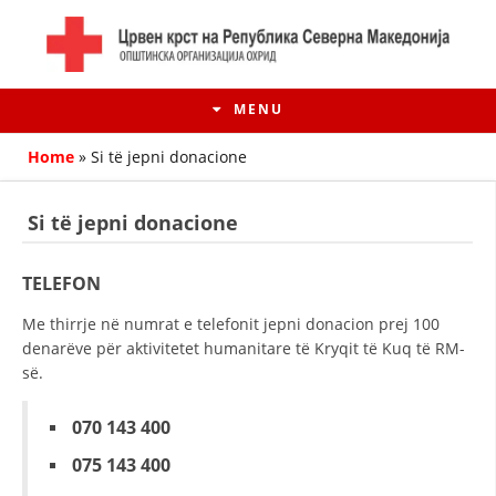
MENU
Home
»
Si të jepni donacione
Si të jepni donacione
TELEFON
Me thirrje në numrat e telefonit jepni donacion prej 100
denarëve për aktivitetet humanitare të Kryqit të Kuq të RM-
së.
HISTORIA E LËVIZJES
070 143 400
HISTORIA E KRYQIT TË KUQ
075 143 400