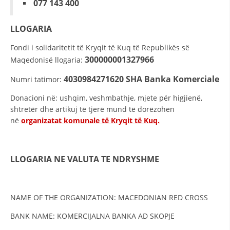
077 143 400
STRUKTURA E ORGANIZATËS
KONTAKT INFORMACIONE
LLOGARIA
ANËTARËSIMI NË STRUKTURAT PROFESIONALE
Fondi i solidaritetit të Kryqit të Kuq të Republikës së
300000001327966
Maqedonisë llogaria:
4030984271620
SHA Banka Komerciale
Numri tatimor:
LIGJI I KRYQIT TË KUQ
Donacioni në: ushqim, veshmbathje, mjete për higjienë,
STATUTI I KRYQIT TË KUQ
shtretër dhe artikuj të tjerë mund të dorëzohen
në
organizatat komunale të Kryqit të Kuq.
LLOGARIA
NE VALUTA TE NDRYSHME
ORGANIZIMI DHE ZHVILLIMI
BORDI DREJTUES
NAME OF THE ORGANIZATION: MACEDONIAN RED CROSS
KUVENDI
BANK NAME: KOMERCIJALNA BANKA AD SKOPJE
STRUKTURA DHE STRUKTURA ORGANIZATIVE