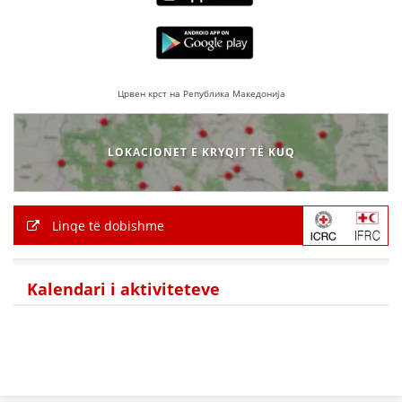
Црвен крст на Република Македонија
LOKACIONET E KRYQIT TË KUQ
Linqe të dobishme
Kalendari i aktiviteteve