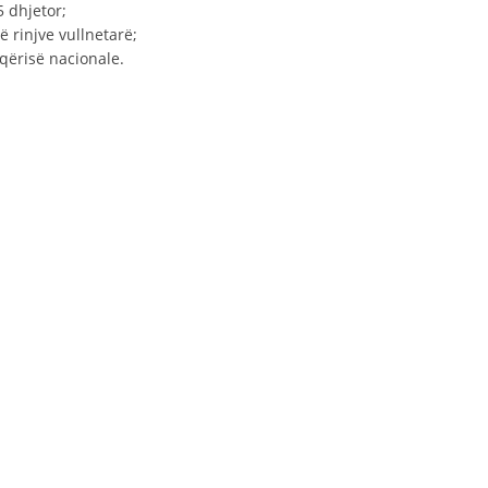
5 dhjetor;
ДИСЕМИНАЦИЈА
ë rinjve vullnetarë;
qërisë nacionale.
MЕЃУНАРОДНО ХУМАНИТАРНО ПРАВО
ПРОМОЦИЈА НА ХУМАНИ ВРЕДНОСТИ
УПОТРЕБА И ЗАШТИТА НА АМБЛЕМОТ
СОЦИЈАЛНО ХУМАНИТАРНА ДЕЈНОСТ
КАКО ДА ДОНИРАТЕ
ПОДГОТВЕНОСТ И ДЕЈСТВО ПРИ КАТАСТРОФИ
ТИМОВИ НА ООЦК ОХРИД
ПРОЕКТИ – ПОДГОТВЕНОСТ И ДЕЈСТВУВАЊЕ ПРИ КАТАСТРОФИ
ОДНОСИ СО ЈАВНОСТ
ИСТРАЖУВАЊЕ НА ЈАВНО МИСЛЕЊЕ
МЕЃУНАРОДНА СОРАБОТКА