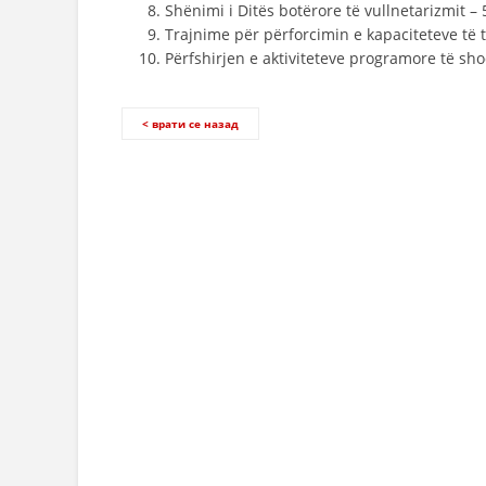
Shënimi i Ditës botërore të vullnetarizmit – 
Trajnime për përforcimin e kapaciteteve të t
Përfshirjen e aktiviteteve programore të sho
< врати се назад