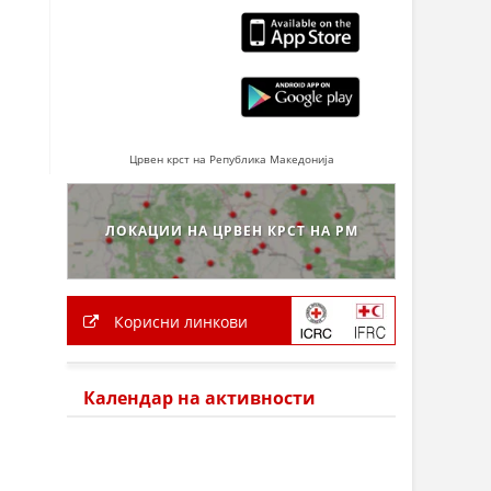
Црвен крст на Република Македонија
ЛОКАЦИИ НА ЦРВЕН КРСТ НА РМ
Корисни линкови
Календар на активности