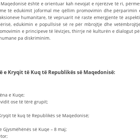
СТРУКТУРА НА ОРГАНИЗАЦИЈАТА
ë Maqedonisë është e orientuar kah nevojat e njerëzve të ri, përme
shme të edukimit joformal me qëllim promovimin dhe përparimin 
КОНТАКТ ИНФОРМАЦИИ
ksioneve humanitare, të vepruarit në raste emergjente të aspekti
mërisë, edukimin e popullsisë së re për mbrojtje dhe vetëmbrojtje
ЧЛЕНСТВО ВО ПРОФЕСИОНАЛНИ ТЕЛА
omovimin e principeve të lëvizjes, thirrje në kulturën e dialogut pë
 humane pa diskriminim.
ЗАКОН ЗА ЦКРМ
СТАТУТ НА ЦКРМ
të e Kryqit të Kuq të Republikës së Maqedonisë:
hëna e Kuqe;
idit ose të tërë grupit;
ОРГАНИЗАЦИЈА И РАЗВОЈ
РАКОВОДЕН ОДБОР
Kryqit të kuq të Republikës së Maqedonisë;
СОБРАНИЕ
dhe Gjysmëhënës së Kuqe – 8 maj;
tor;
СТРУКТУРА И ОРГАНИЗАЦИОНА ПОСТАВЕНОСТ