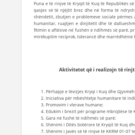
Puna e të rinjve të Kryqit të Kuq të Republikës s
qasjes së të njëjtit brez dhe në forma të ndry
shëndetit, zbutjen e problemeve sociale përmes a
humanitar, ruajtjen e dinjitetit dhe të dalluesh
fitimin e aftësive në fushën e ndihmës së parë, pr
mirëkuptim reciprok, tolerancë dhe marrëdhënie
Aktivitetet që i realizojn
të rinj
Përhapje e lëvizjes Kryqi i Kuq dhe Gjysmë
Iniciativa për mbështetje humanitare të indiv
Promovim i vlerave humane;
Edukim i brezit për programe mbrojtëse të 
Gara në fushë të ndihmës së parë;
Shënimi i Ditës botërore të Kryqit të Kuq 
Shënimi i Javës së të rinjve të KKRM 01-07 te