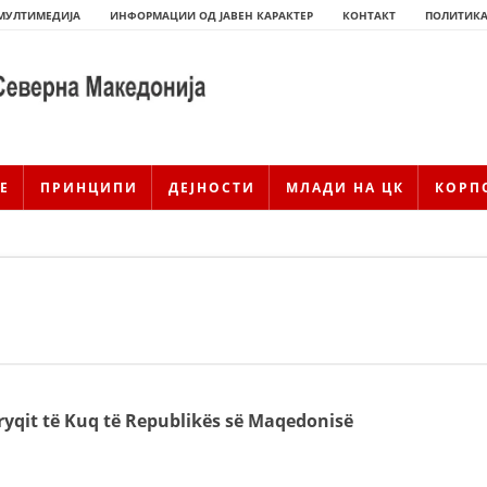
МУЛТИМЕДИЈА
ИНФОРМАЦИИ ОД ЈАВЕН КАРАКТЕР
КОНТАКТ
ПОЛИТИКА
Е
ПРИНЦИПИ
ДЕЈНОСТИ
МЛАДИ НА ЦК
КОРП
ИСТОРИЈАТ НА ЦКРМ
 Kryqit të Kuq të Republikës së Maqedonisë
ИСТОРИЈАТ НА ДВИЖЕЊЕТО