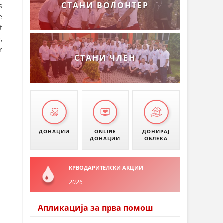
СТАНИ ВОЛОНТЕР
s
e
t
,
r
СТАНИ ЧЛЕН
ДОНАЦИИ
ONLINE
ДОНИРАЈ
ДОНАЦИИ
ОБЛЕКА
КРВОДАРИТЕЛСКИ АКЦИИ
2026
Апликација за прва помош