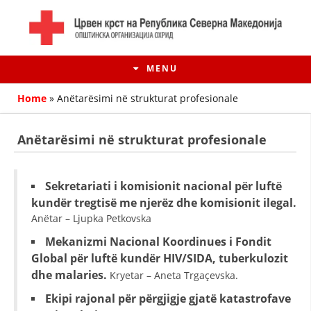
MENU
Home
»
Anëtarësimi në strukturat profesionale
Anëtarësimi në strukturat profesionale
Sekretariati i komisionit nacional për luftë
kundër tregtisë me njerëz dhe komisionit ilegal.
Anëtar – Ljupka Petkovska
Mekanizmi Nacional Koordinues i Fondit
Global për luftë kundër HIV/SIDA, tuberkulozit
HISTORIA E LËVIZJES
dhe malaries.
Kryetar – Aneta Trgaçevska.
HISTORIA E KRYQIT TË KUQ
Ekipi rajonal për përgjigje gjatë katastrofave