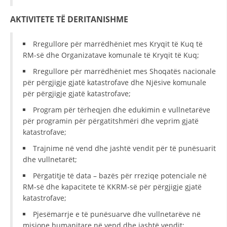
AKTIVITETE TË DERITANISHME
Rregullore për marrëdhëniet mes Kryqit të Kuq të
RM-së dhe Organizatave komunale të Kryqit të Kuq;
Rregullore për marrëdhëniet mes Shoqatës nacionale
për përgjigje gjatë katastrofave dhe Njësive komunale
për përgjigje gjatë katastrofave;
Program për tërheqjen dhe edukimin e vullnetarëve
për programin për përgatitshmëri dhe veprim gjatë
katastrofave;
Trajnime në vend dhe jashtë vendit për të punësuarit
dhe vullnetarët;
Përgatitje të data – bazës për rreziqe potenciale në
RM-së dhe kapacitete të KKRM-së për përgjigje gjatë
katastrofave;
Pjesëmarrje e të punësuarve dhe vullnetarëve në
misione humanitare në vend dhe jashtë vendit;