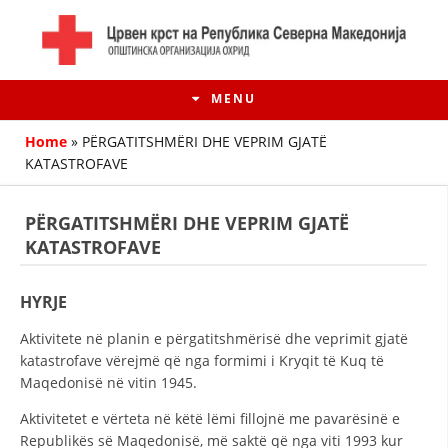
MENU
Home
»
PËRGATITSHMËRI DHE VEPRIM GJATË
KATASTROFAVE
PËRGATITSHMËRI DHE VEPRIM GJATË
KATASTROFAVE
HYRJE
Aktivitete në planin e përgatitshmërisë dhe veprimit gjatë
katastrofave vërejmë që nga formimi i Kryqit të Kuq të
HISTORIA E LËVIZJES
Maqedonisë në vitin 1945.
HISTORIA E KRYQIT TË KUQ
Aktivitetet e vërteta në këtë lëmi fillojnë me pavarësinë e
Republikës së Maqedonisë, më saktë që nga viti 1993 kur