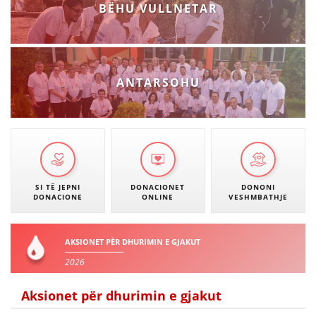
BËHU VULLNETAR
ANTARSOHU
SI TË JEPNI
DONACIONET
DONONI
DONACIONE
ONLINE
VESHMBATHJE
AKSIONET PËR DHURIMIN E GJAKUT
2026
Aksionet për dhurimin e gjakut