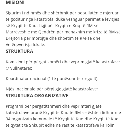
MISIONI
DISEMINIMI
Sigurim i ndihmës dhe shërbmit për popullatën e mjeruar
të goditur nga katastrofa, duke vëzhguar parimet e lëvizjes
DREJTA NDERKOMBETARE HUMANITARE
së Kryqit të Kuq, Ligji për Kryqin e Kuq të RM-së,
PROMOVIMI I VLERAVE HUMANE
Marrëveshje me Qendrën për menaxhim me kriza të RM-së,
Drejtoria për mbrojtje dhe shpëtim të RM-së dhe
PËRDORIMIN DHE MBROJTJEN E STEMËS
Vetëqeverisja lokale.
STRUKTURA
SOCIALO-HUMANITARE
Komisioni për përgatishmëri dhe veprim gjatë katastrofave
SI TË JEPNI DONACIONE
(7 vullnetarë);
PËRGATITSHMËRI DHE VEPRIM GJATË KATASTROFAVE
Koordinator nacional (1 të punësuar të rregullt);
EKIPE PËRGJIGJE DISASTER
Njësi nacionale për përgjigje gjatë katastrofave;
STRUKTURA ORGANIZATIVE
STACIONIN E UJIT SHPËTIMIT – VODNO
EOK E CK
Programi për përgatitshmëri dhe veprimtari gjatë
katastrofave pranë Kryqit të Kuq të RM-së është i lidhur me
PROJEKTE
34 organizata komunale të Kryqit të Kuq dhe Kryqit të Kuq
të qytetit të Shkupit edhe në rast të katastrofave ka rolin
MARRDHËNJE ME PUBLIKUN