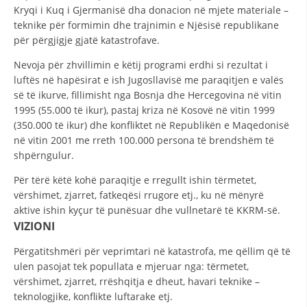
STRUKTURA E ORGANIZATËS
Kryqi i Kuq i Gjermanisë dha donacion në mjete materiale –
teknike për formimin dhe trajnimin e Njësisë republikane
KONTAKT INFORMACIONE
për përgjigje gjatë katastrofave.
ANËTARËSIMI NË STRUKTURAT PROFESIONALE
Nevoja për zhvillimin e këtij programi erdhi si rezultat i
luftës në hapësirat e ish Jugosllavisë me paraqitjen e valës
së të ikurve, fillimisht nga Bosnja dhe Hercegovina në vitin
1995 (55.000 të ikur), pastaj kriza në Kosovë në vitin 1999
LIGJI I KRYQIT TË KUQ
(350.000 të ikur) dhe konfliktet në Republikën e Maqedonisë
në vitin 2001 me rreth 100.000 persona të brendshëm të
STATUTI I KRYQIT TË KUQ
shpërngulur.
Për tërë këtë kohë paraqitje e rregullt ishin tërmetet,
vërshimet, zjarret, fatkeqësi rrugore etj., ku në mënyrë
aktive ishin kyçur të punësuar dhe vullnetarë të KKRM-së.
VIZIONI
ORGANIZIMI DHE ZHVILLIMI
Përgatitshmëri për veprimtari në katastrofa, me qëllim që të
BORDI DREJTUES
ulen pasojat tek popullata e mjeruar nga: tërmetet,
KUVENDI
vërshimet, zjarret, rrëshqitja e dheut, havari teknike –
teknologjike, konflikte luftarake etj.
STRUKTURA DHE STRUKTURA ORGANIZATIVE