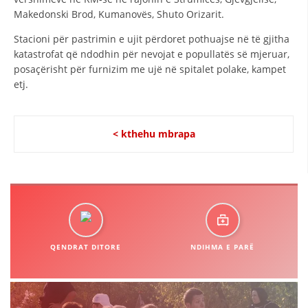
Makedonski Brod, Kumanovës, Shuto Orizarit.
Stacioni për pastrimin e ujit përdoret pothuajse në të gjitha
katastrofat që ndodhin për nevojat e popullatës së mjeruar,
posaçërisht për furnizim me ujë në spitalet polake, kampet
etj.
< kthehu mbrapa
QENDRAT DITORE
NDIHMA E PARË