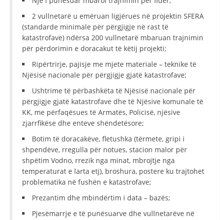
Një i punësuar mbaroi trajnimin për lider;
2 vullnetarë u emëruan ligjërues në projektin SFERA
(standarde minimale për përgjigje në rast të
katastrofave) ndërsa 200 vullnetarë mbaruan trajnimin
për përdorimin e doracakut të këtij projekti;
Ripërtrirje, pajisje me mjete materiale – teknike të
Njësisë nacionale për përgjigje gjatë katastrofave;
Ushtrime të përbashkëta të Njësisë nacionale për
përgjigje gjatë katastrofave dhe të Njësive komunale të
KK, me përfaqësues të Armatës, Policisë, njësive
zjarrfikëse dhe enteve shëndetësore;
Botim të doracakëve, fletushka (tërmete, gripi i
shpendëve, rregulla për notues, stacion malor për
shpëtim Vodno, rrezik nga minat, mbrojtje nga
temperaturat e larta etj), broshura, postere ku trajtohet
problematika në fushën e katastrofave;
Prezantim dhe mbindërtim i data – bazës;
Pjesëmarrje e të punësuarve dhe vullnetarëve në