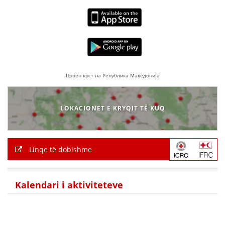
Црвен крст на Република Македонија
LOKACIONET E KRYQIT TË KUQ
Linqe të dobishme
Kalendari i aktiviteteve