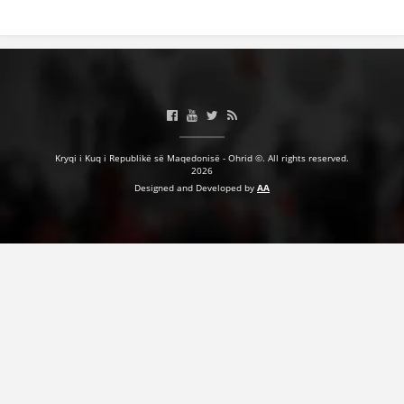
Kryqi i Kuq i Republikë së Maqedonisë - Ohrid ©. All rights reserved.
2026
Designed and Developed by
AA