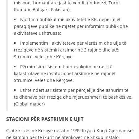
misionet humanitare jashtë vendit (Indonezi, Turqi,
Rumuni, Bullgari, Pakistan);
Njoftim i publikut me aktivitetet e KK, nëpërmjet
paraqitjeve publike në mjetet për informim publik dhe
aktiviteteve ushtruese;
Implementim i aktiviteteve për vlerësim dhe ulje të
rreziqeve në sistemin arsimor në 3 rajone dhe atë:
Strumicë, Veles dhe Kërçovë.
Përmirësim i sistemit për evakuim në rast të
katastrofave në institucionet arsimore në rajonet
Strumicë, Veles dhe Kërçovë.
Është ndërtuar sistem për përcjellje dhe azhurim të
të dhënave për rreziqe dhe mjerueshmëri të bashkësive.
(Global maper)
STACIONI PËR PASTRIMIN E UJIT
Gjatë krizës në Kosovë në vitin 1999 Kryqi i Kuq i Gjermanisë
në kampin për të ikurit në Stenkovec në Shkup instaloi