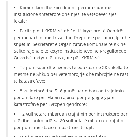
Komunikim dhe koordinim i përmirësuar me
institucione shtetërore dhe njësi të vetëqeverisjes
lokale;
Participim i KKRM-së në Selitë kryesore të Qendrës
për menaxhim me kriza, dhe Drejtorisë për mbrojtje dhe
shpëtim, Sekretarët e Organizatave komunale të KK në
Selitë rajonale të këtyre institucioneve në Rregulloret e
Qeverisë, detyra të posaçme për KKRM-së;
Të punësuar dhe nxënës të edukuar në 28 shkolla të
mesme në Shkup për vetëmbrojtje dhe mbrojtje në rast
të katastrofave;
8 vullnetarë dhe 5 të punësuar mbaruan trajnimin
për anëtarë për Ekipin rajonal për përgjigje gjatë
katastrofave për Evropën qendrore;
12 vullnetarë mbaruan trajnimin për instruktorë për
ujë dhe sanim ndërsa 80 vullnetarë mbaruan trajnim
për punë me stacionin pastrues të ujit;