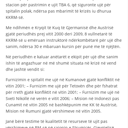
stacion për pastrimin e ujit TBA 6, që siguronte ujë për
spitalin polak, ndërsa pas mbarimit të krizës iu dhurua
KKRM-së.
Me ndihmën e Kryqit të Kuq të Gjermanisë dhe Austrisë
gjatë periudhës prej vitit 2000 deri 2009, 8 vullnetarë të
KKRM-së u emëruan instruktorë ndërkombëtarë për ujë dhe
sanim, ndërsa 30 e mbaruan kursin për punë me të njëjtën.
Në periudhën e kaluar anëtarët e ekipit për ujë dhe sanim
ishin të angazhuar në më shumë situata në krizë në vend
dhe jashtë vendit si:
Furnizimin e spitalit me ujë në Kumanovë gjatë konfliktit në
vitin 2001; – Furnizim me ujë për Tetovën dhe për fshatrat
për rreth gjatë konfliktit në vitin 2001; – Furnizim me ujë në
Sveti Nikollë në verën e vitit 2006; – Mision në Indonezi pas
Cunamit në vitin 2005 në bashkëpunim me KK të Austrisë,
Mision në Rumuni gjatë vërshimeve në vitin 2005.
Janë bërë testime të kualitetit të resurseve të ujit pas
vërshimeve në RM-së në rajonin e Strumicës, Gjevgjelisë,