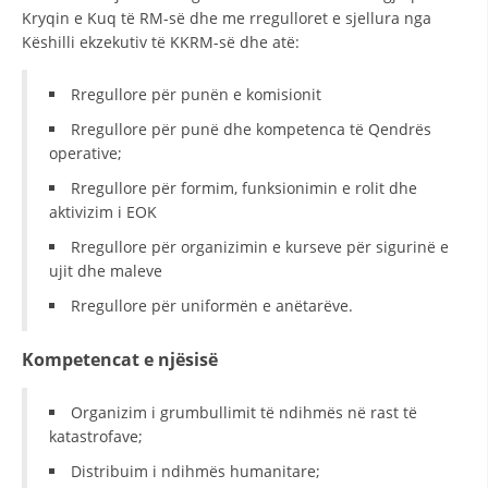
VEPRIMTARI
Kryqin e Kuq të RM-së dhe me rregulloret e sjellura nga
Këshilli ekzekutiv të KKRM-së dhe atë:
Rregullore për punën e komisionit
Rregullore për punë dhe kompetenca të Qendrës
DORACAKË
operative;
STRATEGJI
Rregullore për formim, funksionimin e rolit dhe
aktivizim i EOK
MATERIAL EDUKATIVO INFORMATIV
Rregullore për organizimin e kurseve për sigurinë e
BROCHURES
ujit dhe maleve
Rregullore për uniformën e anëtarëve.
PRESENTATIONS
Kompetencat e njësisë
Organizim i grumbullimit të ndihmës në rast të
katastrofave;
Distribuim i ndihmës humanitare;