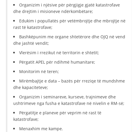
Organizim i njësive për përgjigje gjatë katastrofave
dhe drejtim i misioneve ndërkombëtare;
Edukim i popullatës për vetëmbrojtje dhe mbrojtje në
rast të katastrofave;
Bashkëpunim me organe shtetërore dhe OJQ në vend
dhe jashtë vendit;
Vlerësim i rrezikut në territorin e shtetit;
Përgatit APEL për ndihmë humanitare;
Monitorim në teren;
Mirëmbajtje e data – bazës për rreziqe të mundshme
dhe kapaciteteve;
Organizim i seminareve, kurseve, trajnimeve dhe
ushtrimeve nga fusha e katastrofave në nivelin e RM-së;
Përgatitje e planeve për veprim në rast të
katastrofave;
Menaxhim me kampe.