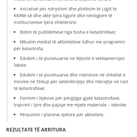
Iniciativë për ndryshim dhe plotësim të Ligjit të
KKRM-së dhe akte tjera ligjore dhe nënligjore të
institucioneve tjera shtetërore;
Botim të publikimeve nga fusha e katastrofave;
Mbulim medial të aktiviteteve lidhur me programin
për katastrofa;
Edukim i të punësuarve në Njësitë e vetëqeverisjes
lokale;
Edukim i të punësuarve dhe nxënësve në shkollat e
mesme në Shkup për vetëmbrojtje dhe mbrojtje në rast
të katastrofave;
Formim i Njësive për përgjigje gjatë katastrofave,
trajnimi i tyre dhe pajisje me mjete materiale – teknike;
Përpunim i planeve vjetore për aktivitete.
REZULTATE TË ARRITURA