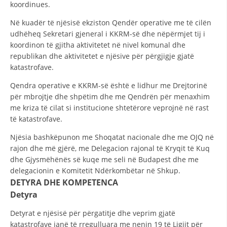
koordinues.
HULUMTIMI I OPINIONIT PUBLIK
Në kuadër të njësisë ekziston Qendër operative me të cilën
udhëheq Sekretari gjeneral i KKRM-së dhe nëpërmjet tij i
BASHKËPUNIM NDËRKOMBËTAR
koordinon të gjitha aktivitetet në nivel komunal dhe
MARRËVESHJE
republikan dhe aktivitetet e njësive për përgjigje gjatë
katastrofave.
PROJEKTE
Qendra operative e KKRM-së është e lidhur me Drejtorinë
SHËRBIMI PËR KËRKIM
për mbrojtje dhe shpëtim dhe me Qendrën për menaxhim
me kriza të cilat si institucione shtetërore veprojnë në rast
VEPRIMTARI SHËNDETËSORE PREVENTIVE
të katastrofave.
NDIHMA E PARË
Njësia bashkëpunon me Shoqatat nacionale dhe me OJQ në
rajon dhe më gjërë, me Delegacion rajonal të Kryqit të Kuq
DHURIMI I GJAKUT
dhe Gjysmëhënës së kuqe me seli në Budapest dhe me
MENAXHIM ME VULLNETARË
delegacionin e Komitetit Ndërkombëtar në Shkup.
DETYRA DHE KOMPETENCA
Detyra
KUSH JEMI NE
Detyrat e njësisë për përgatitje dhe veprim gjatë
katastrofave janë të rregulluara me nenin 19 të Ligjit për