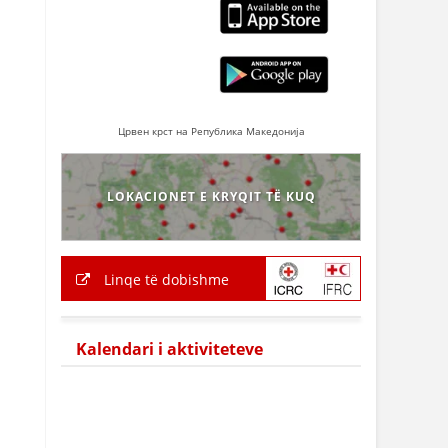
Црвен крст на Република Македонија
LOKACIONET E KRYQIT TË KUQ
Linqe të dobishme
Kalendari i aktiviteteve