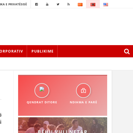
IKA E PRIVATËSISË
ORPORATIV
PUBLIKIME
QENDRAT DITORE
NDIHMA E PARË
ë
i
BËHU VULLNETAR