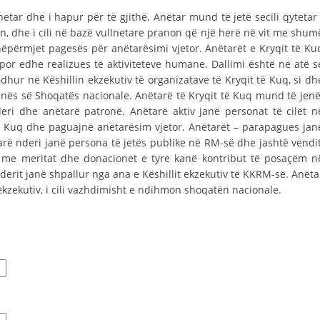
STRUKTURA E ORGANIZATËS
tar dhe i hapur për të gjithë. Anëtar mund të jetë secili qytetar 
KONTAKT INFORMACIONE
an, dhe i cili në bazë vullnetare pranon që një herë në vit me shum
q nëpërmjet pagesës për anëtarësimi vjetor. Anëtarët e Kryqit të Ku
ANËTARËSIMI NË STRUKTURAT PROFESIONALE
por edhe realizues të aktiviteteve humane. Dallimi është në atë s
edhur në Këshillin ekzekutiv të organizatave të Kryqit të Kuq, si dh
unës së Shoqatës nacionale. Anëtarë të Kryqit të Kuq mund të jenë
eri dhe anëtarë patronë. Anëtarë aktiv janë personat të cilët n
LIGJI I KRYQIT TË KUQ
ë Kuq dhe paguajnë anëtarësim vjetor. Anëtarët – parapagues jan
arë nderi janë persona të jetës publike në RM-së dhe jashtë vendit
STATUTI I KRYQIT TË KUQ
ht me meritat dhe donacionet e tyre kanë kontribut të posaçëm n
nderit janë shpallur nga ana e Këshillit ekzekutiv të KKRM-së. Anëta
ekzekutiv, i cili vazhdimisht e ndihmon shoqatën nacionale.
ORGANIZIMI DHE ZHVILLIMI
BORDI DREJTUES
KUVENDI
STRUKTURA DHE STRUKTURA ORGANIZATIVE