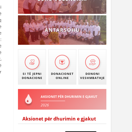
i
ë
q
e
ANTARSOHU
e
:
ë
ë
,
ë
r
SI TË JEPNI
DONACIONET
DONONI
DONACIONE
ONLINE
VESHMBATHJE
AKSIONET PËR DHURIMIN E GJAKUT
2026
Aksionet për dhurimin e gjakut