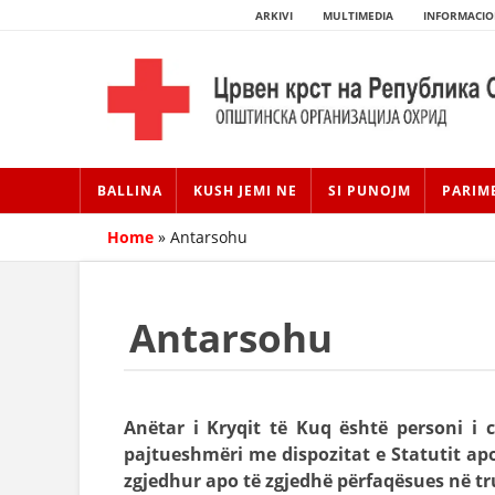
ARKIVI
MULTIMEDIA
INFORMACIO
BALLINA
KUSH JEMI NE
SI PUNOJM
PARIM
Home
»
Antarsohu
Antarsohu
Anëtar i Kryqit të Kuq është personi i 
pajtueshmëri me dispozitat e Statutit apo 
zgjedhur apo të zgjedhë përfaqësues në t