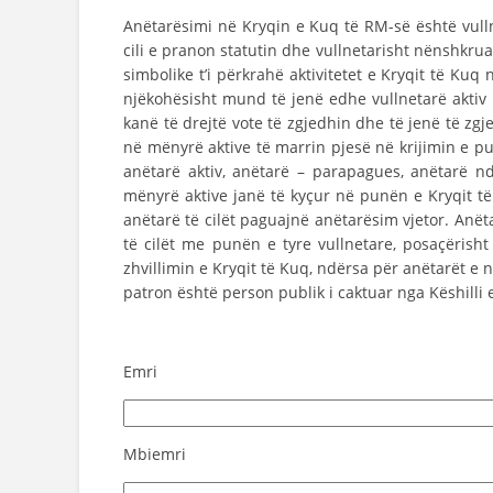
Anëtarësimi në Kryqin e Kuq të RM-së është vullne
cili e pranon statutin dhe vullnetarisht nënshkru
simbolike t’i përkrahë aktivitetet e Kryqit të Ku
njëkohësisht mund të jenë edhe vullnetarë aktiv 
kanë të drejtë vote të zgjedhin dhe të jenë të zgj
në mënyrë aktive të marrin pjesë në krijimin e p
anëtarë aktiv, anëtarë – parapagues, anëtarë nd
mënyrë aktive janë të kyçur në punën e Kryqit t
anëtarë të cilët paguajnë anëtarësim vjetor. Anët
të cilët me punën e tyre vullnetare, posaçëris
zhvillimin e Kryqit të Kuq, ndërsa për anëtarët e 
patron është person publik i caktuar nga Këshilli 
Emri
Mbiemri