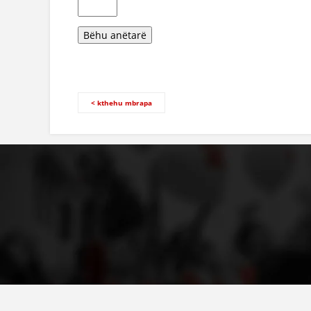
< kthehu mbrapa