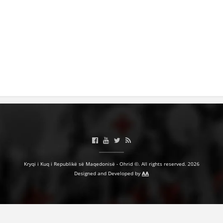
HULUMTIMI I OPINIONIT PUBLIK
BASHKËPUNIM NDËRKOMBËTAR
MARRËVESHJE
PROJEKTE
SHËRBIMI PËR KËRKIM
VEPRIMTARI SHËNDETËSORE PREVENTIVE
NDIHMA E PARË
DHURIMI I GJAKUT
Kryqi i Kuq i Republikë së Maqedonisë - Ohrid ©. All rights reserved. 2026
MENAXHIM ME VULLNETARË
Designed and Developed by
AA
KUSH JEMI NE