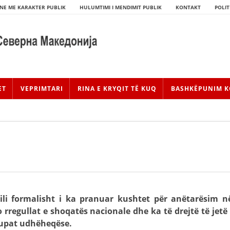
NE ME KARAKTER PUBLIK
HULUMTIMI I MENDIMIT PUBLIK
KONTAKT
POLIT
ET
VEPRIMTARI
RINA E KRYQIT TË KUQ
BASHKËPUNIM K
HISTORIA E LËVIZJES
cili formalisht i ka pranuar kushtet për anëtarësim n
rregullat e shoqatës nacionale dhe ka të drejtë të jetë 
HISTORIA E KRYQIT TË KUQ
rupat udhëheqëse.