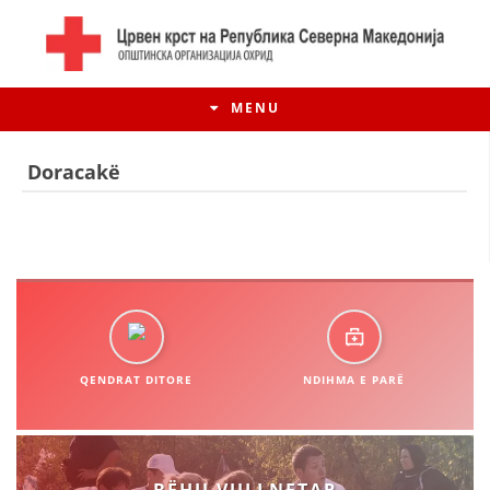
MENU
Doracakë
QENDRAT DITORE
NDIHMA E PARË
HISTORIA E LËVIZJES
HISTORIA E KRYQIT TË KUQ