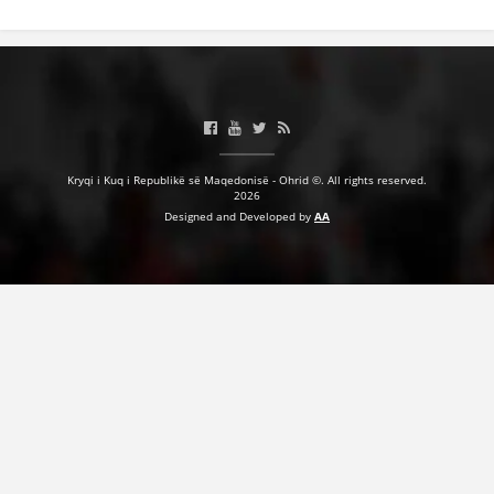
HULUMTIMI I OPINIONIT PUBLIK
BASHKËPUNIM NDËRKOMBËTAR
MARRËVESHJE
PROJEKTE
Kryqi i Kuq i Republikë së Maqedonisë - Ohrid ©. All rights reserved.
2026
SHËRBIMI PËR KËRKIM
Designed and Developed by
AA
VEPRIMTARI SHËNDETËSORE PREVENTIVE
NDIHMA E PARË
DHURIMI I GJAKUT
MENAXHIM ME VULLNETARË
KUSH JEMI NE