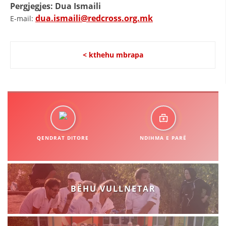
Pergjegjes:
Dua Ismaili
dua.ismaili@redcross.org.mk
E-mail:
< kthehu mbrapa
QENDRAT DITORE
NDIHMA E PARË
BËHU VULLNETAR