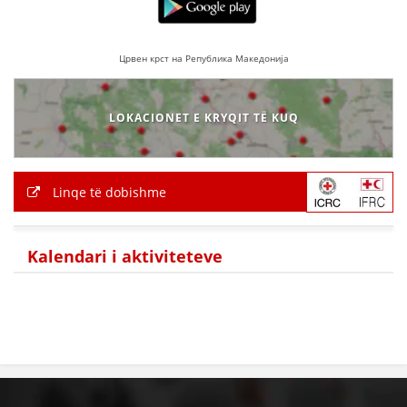
Црвен крст на Република Македонија
LOKACIONET E KRYQIT TË KUQ
Linqe të dobishme
Kalendari i aktiviteteve