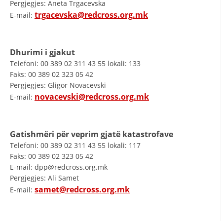
Pergjegjes: Aneta Trgacevska
VEPRIMTARI
trgacevska@redcross.org.mk
E-mail:
Dhurimi i gjakut
Telefoni: 00 389 02 311 43 55 lokali: 133
DORACAKË
Faks: 00 389 02 323 05 42
STRATEGJI
Pergjegjes: Gligor Novacevski
novacevski@redcross.org.mk
E-mail:
MATERIAL EDUKATIVO INFORMATIV
BROCHURES
Gatishmëri për veprim gjatë katastrofave
PRESENTATIONS
Telefoni: 00 389 02 311 43 55 lokali: 117
Faks: 00 389 02 323 05 42
E-mail: dpp@redcross.org.mk
Pergjegjes: Ali Samet
samet@redcross.org.mk
E-mail: