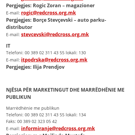
Pergjegjes: Rogic Zoran – magazioner
rogic@redcross.org.mk
E-mail:
Pergjegjes: Borçe Stevçevski – auto parku-
distributor
stevcevski@redcross.org.mk
E-mail:
IT
Telefoni: 00 389 02 311 43 55 lokali: 130
itpodrska@redcross.org.mk
E-mail:
Pergjegjes: Ilija Prendjov
NJËSIA PËR MARKETINGUT DHE MARRËDHËNIE ME
PUBLIKUN
Marrëdhënie me publikun
Telefoni: 00 389 02 311 43 55 lokali: 134
Faks: 00 389 02 323 05 42
informiranje@redcross.org.mk
E-mail: