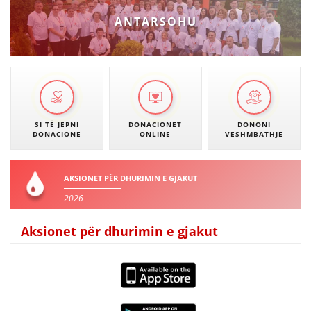
ANTARSOHU
SI TË JEPNI
DONACIONET
DONONI
DONACIONE
ONLINE
VESHMBATHJE
AKSIONET PËR DHURIMIN E GJAKUT
2026
Aksionet për dhurimin e gjakut