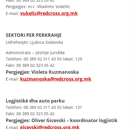
Faks: 00 389 02 323 05 42
Pergjegjes: m-r. Vlladimir Vukellic
vukelic@redcross.org.mk
E-mail:
SEKTORI PER PERKRAHJE
Udhëheqës: Ljubica Stolevska
Administrata – çështje juridike
Telefoni: 00 389 02 311 43 55 lokali: 129
Faks: 00 389 02 323 05 42
Pergjegjes: Violeta Kuzmanoska
kuzmanoska@redcross.org.mk
E-mail:
Logjistikë dhe auto parku
Telefoni: 00 389 02 311 43 55 lokali: 131
Faks: 00 389 02 323 05 42
Pergjegjes: Oliver Gicevski – koordinator logjistik
gicevski@redcross.org.mk
E-mail: