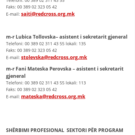
Telefoni: 00 389 02 311 43 55
Faks: 00 389 02 323 05 42
DISEMINIMI
saiti@redcross.org.mk
E-mail:
DREJTA NDERKOMBETARE HUMANITARE
PROMOVIMI I VLERAVE HUMANE
m-r Lubica Tollovska– asistent i sekretarit gjeneral
PËRDORIMIN DHE MBROJTJEN E STEMËS
Telefoni: 00 389 02 311 43 55 lokali: 135
Faks: 00 389 02 323 05 42
SOCIALO-HUMANITARE
stolevska@redcross.org.mk
E-mail:
SI TË JEPNI DONACIONE
m-r Fani Mateska Perovska – asistent i sekretarit
gjeneral
PËRGATITSHMËRI DHE VEPRIM GJATË KATASTROFAVE
Telefoni: 00 389 02 311 43 55 lokali: 113
EKIPE PËRGJIGJE DISASTER
Faks: 00 389 02 323 05 42
mateska@redcross.org.mk
E-mail:
STACIONIN E UJIT SHPËTIMIT – VODNO
EOK E CK
PROJEKTE
SHËRBIMI PROFESIONAL SEKTORI PËR PROGRAM
MARRDHËNJE ME PUBLIKUN