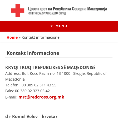
MENU
Home
»
Kontakt informacione
Kontakt informacione
KRYQI I KUQ I REPUBLIKES SË MAQEDONISË
Address: Bul. Koco Racin no. 13 1000 –Skopje, Republic of
Macedonia
Telefoni: 00 389 02 311 43 55
Faks: 00 389 02 323 05 42
mrc@redcross.org.mk
E-mail:
HISTORIA E LËVIZJES
HISTORIA E KRYQIT TË KUQ
d-r Romel Velev – kryetar