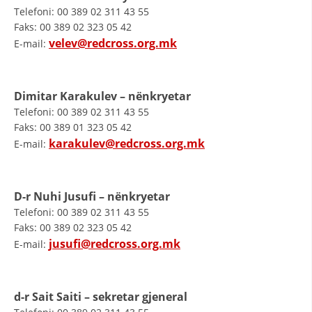
STRUKTURA E ORGANIZATËS
Telefoni: 00 389 02 311 43 55
Faks: 00 389 02 323 05 42
KONTAKT INFORMACIONE
velev@redcross.org.mk
E-mail:
ANËTARËSIMI NË STRUKTURAT PROFESIONALE
Dimitar Karakulev – nënkryetar
Telefoni: 00 389 02 311 43 55
LIGJI I KRYQIT TË KUQ
Faks: 00 389 01 323 05 42
karakulev@redcross.org.mk
STATUTI I KRYQIT TË KUQ
E-mail:
D-r Nuhi Jusufi – nënkryetar
Telefoni: 00 389 02 311 43 55
Faks: 00 389 02 323 05 42
ORGANIZIMI DHE ZHVILLIMI
jusufi@redcross.org.mk
E-mail:
BORDI DREJTUES
KUVENDI
d-r Sait Saiti – sekretar gjeneral
STRUKTURA DHE STRUKTURA ORGANIZATIVE