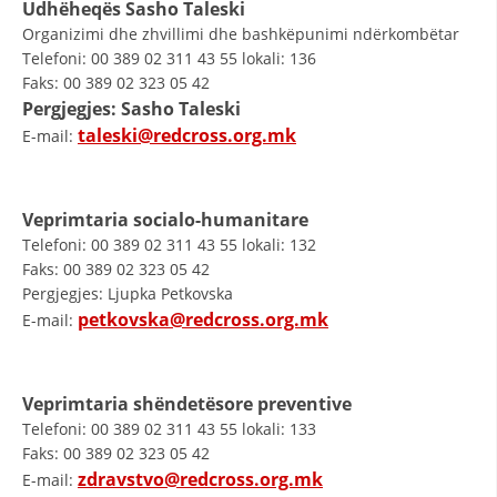
Udhëheqës Sasho Taleski
Organizimi dhe zhvillimi dhe bashkëpunimi ndërkombëtar
HULUMTIMI I OPINIONIT PUBLIK
Telefoni: 00 389 02 311 43 55 lokali: 136
BASHKËPUNIM NDËRKOMBËTAR
Faks: 00 389 02 323 05 42
Pergjegjes: Sasho Taleski
MARRËVESHJE
taleski@redcross.org.mk
E-mail:
PROJEKTE
SHËRBIMI PËR KËRKIM
Veprimtaria socialo-humanitare
Telefoni: 00 389 02 311 43 55 lokali: 132
VEPRIMTARI SHËNDETËSORE PREVENTIVE
Faks: 00 389 02 323 05 42
NDIHMA E PARË
Pergjegjes: Ljupka Petkovska
petkovska@redcross.org.mk
E-mail:
DHURIMI I GJAKUT
MENAXHIM ME VULLNETARË
Veprimtaria shëndetësore preventive
Telefoni: 00 389 02 311 43 55 lokali: 133
Faks: 00 389 02 323 05 42
KUSH JEMI NE
zdravstvo@redcross.org.mk
E-mail: