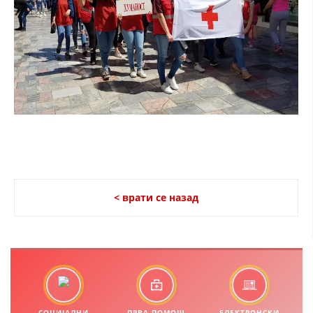
ЗНАЧЕЊЕ НА СЛУЖБАТА ЗА БАРАЊЕ
ФОРМУЛАРИ ЗА БАРАЊА
ЗДРАВСТВЕНО ПРЕВЕНТИВНА ДЕЈНОСТ
ПРВА ПОМОШ
КРВОДАРИТЕЛСТВО
ИНФОРМАЦИИ ЗА БОЛЕСТИ
МЕНАЏМЕНТ НА ВОЛОНТЕРИ
< врати се назад
ЗА НАС
ДЕЈСТВУВАЊЕ
СОЦИЈАЛНИ
ПРВА ПОМОШ
ЕЛЕКТРОНСКИ