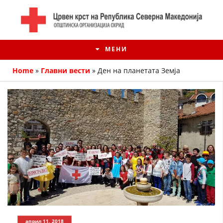
МЕНИ
Home
»
Главни вести
»
Ден на планетата Земја
ИСТОРИЈАТ НА ЦКРМ
ИСТОРИЈАТ НА ДВИЖЕЊЕТО
април 11, 2018