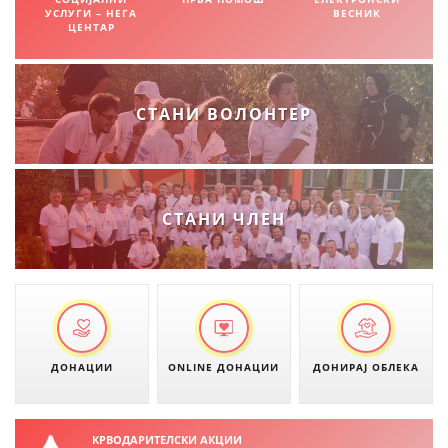
УСЛУГИ – НЕГА
ВЕСНИК
ЦЕНТАР
ПРИРАЧНИЦИ
СТРАТЕГИИ
СТАНИ ВОЛОНТЕР
ЕДУКАТИВНО ИНФОРМАТИВНИ МАТЕРИЈАЛИ
БРОШУРИ
ПОСТЕРИ
СТАНИ ЧЛЕН
ПРЕЗЕНТАЦИИ
ДОНАЦИИ
ONLINE ДОНАЦИИ
ДОНИРАЈ ОБЛЕКА
КРВОДАРИТЕЛСКИ АКЦИИ