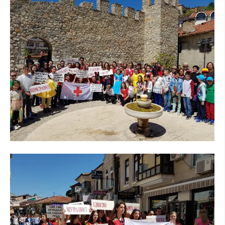
ДИСЕМИНАЦИЈА
MЕЃУНАРОДНО ХУМАНИТАРНО ПРАВО
ПРОМОЦИЈА НА ХУМАНИ ВРЕДНОСТИ
УПОТРЕБА И ЗАШТИТА НА АМБЛЕМОТ
СОЦИЈАЛНО ХУМАНИТАРНА ДЕЈНОСТ
КАКО ДА ДОНИРАТЕ
ПОДГОТВЕНОСТ И ДЕЈСТВО ПРИ КАТАСТРОФИ
ТИМОВИ НА ООЦК ОХРИД
ПРОЕКТИ – ПОДГОТВЕНОСТ И ДЕЈСТВУВАЊЕ ПРИ КАТАСТРОФИ
ОДНОСИ СО ЈАВНОСТ
ИСТРАЖУВАЊЕ НА ЈАВНО МИСЛЕЊЕ
МЕЃУНАРОДНА СОРАБОТКА