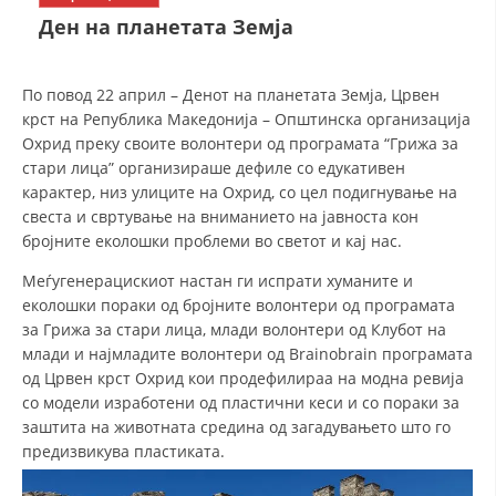
СТРУКТУРА НА ОРГАНИЗАЦИЈАТА
Ден на планетата Земја
КОНТАКТ ИНФОРМАЦИИ
ЧЛЕНСТВО ВО ПРОФЕСИОНАЛНИ ТЕЛА
По повод 22 април – Денот на планетата Земја, Црвен
крст на Република Македонија – Општинска организација
Охрид преку своите волонтери од програмата “Грижа за
стари лица” организираше дефиле со едукативен
ЗАКОН ЗА ЦКРМ
карактер, низ улиците на Охрид, со цел подигнување на
свеста и свртување на вниманието на јавноста кон
СТАТУТ НА ЦКРМ
бројните еколошки проблеми во светот и кај нас.
Меѓугенерацискиот настан ги испрати хуманите и
еколошки пораки од бројните волонтери од програмата
за Грижа за стари лица, млади волонтери од Клубот на
млади и најмладите волонтери од Brainobrain програмата
ОРГАНИЗАЦИЈА И РАЗВОЈ
од Црвен крст Охрид кои продефилираа на модна ревија
со модели изработени од пластични кеси и со пораки за
РАКОВОДЕН ОДБОР
заштита на животната средина од загадувањето што го
СОБРАНИЕ
предизвикува пластиката.
СТРУКТУРА И ОРГАНИЗАЦИОНА ПОСТАВЕНОСТ