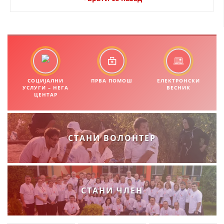
ЗНАЧЕЊЕ НА СЛУЖБАТА ЗА БАРАЊЕ
ФОРМУЛАРИ ЗА БАРАЊА
ЗДРАВСТВЕНО ПРЕВЕНТИВНА ДЕЈНОСТ
ПРВА ПОМОШ
СОЦИЈАЛНИ
ПРВА ПОМОШ
ЕЛЕКТРОНСКИ
УСЛУГИ – НЕГА
ВЕСНИК
КРВОДАРИТЕЛСТВО
ЦЕНТАР
ИНФОРМАЦИИ ЗА БОЛЕСТИ
МЕНАЏМЕНТ НА ВОЛОНТЕРИ
СТАНИ ВОЛОНТЕР
ЗА НАС
СТАНИ ЧЛЕН
ДЕЈСТВУВАЊЕ