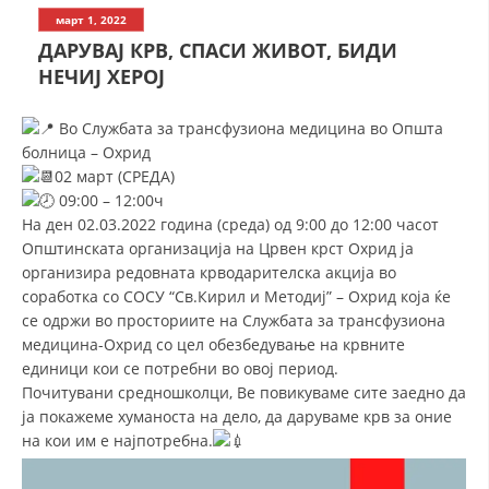
СТРУКТУРА НА ОРГАНИЗАЦИЈАТА
март 1, 2022
ДАРУВАЈ КРВ, СПАСИ ЖИВОТ, БИДИ
КОНТАКТ ИНФОРМАЦИИ
НЕЧИЈ ХЕРОЈ
ЧЛЕНСТВО ВО ПРОФЕСИОНАЛНИ ТЕЛА
Во Службата за трансфузиона медицина во Општа
болница – Охрид
02 март (СРЕДА)
ЗАКОН ЗА ЦКРМ
09:00 – 12:00ч
На ден 02.03.2022 година (среда) од 9:00 до 12:00 часот
СТАТУТ НА ЦКРМ
Општинската организација на Црвен крст Охрид ја
организира редовната крводарителска акција во
соработка со СОСУ “Св.Кирил и Методиј” – Охрид која ќе
се одржи во просториите на Службата за трансфузиона
медицина-Охрид со цел обезбедување на крвните
ОРГАНИЗАЦИЈА И РАЗВОЈ
единици кои се потрeбни во овој период.
Почитувани средношколци, Ве повикуваме сите заедно да
РАКОВОДЕН ОДБОР
ја покажеме хуманоста на дело, да даруваме крв за оние
на кои им е најпотребна.
СОБРАНИЕ
СТРУКТУРА И ОРГАНИЗАЦИОНА ПОСТАВЕНОСТ