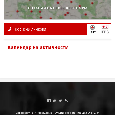
ЛОКАЦИИ НА ЦРВЕН КРСТ НА РМ
Корисни линкови
Календар на активности
Црвен крст на Р. Македонија - Општинска организација Охрид ©.