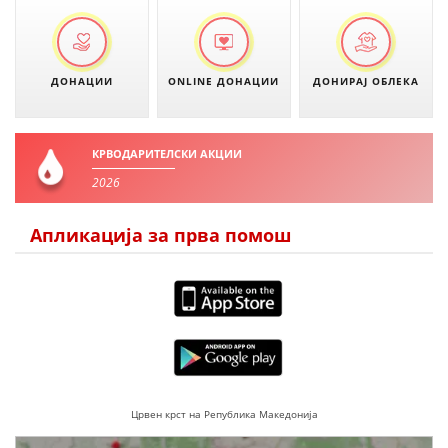
ПРИРАЧНИЦИ
ДОНАЦИИ
ONLINE ДОНАЦИИ
ДОНИРАЈ ОБЛЕКА
СТРАТЕГИИ
ЕДУКАТИВНО ИНФОРМАТИВНИ МАТЕРИЈАЛИ
КРВОДАРИТЕЛСКИ АКЦИИ
БРОШУРИ
2026
ПОСТЕРИ
Апликација за прва помош
ПРЕЗЕНТАЦИИ
Црвен крст на Република Македонија