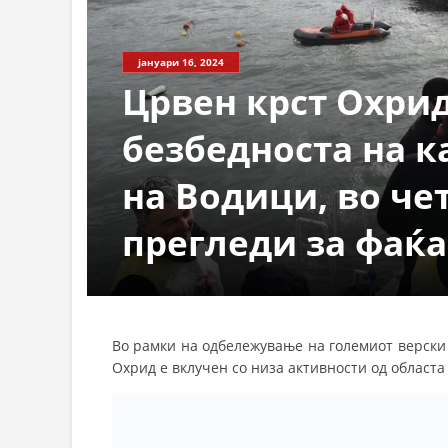
јануари 16, 2024
Црвен крст Охрид
безбедноста на к
на Водици, во че
прегледи за фаќа
Во рамки на одбележување на големиот верски
Охрид е вклучен со низа активности од областа