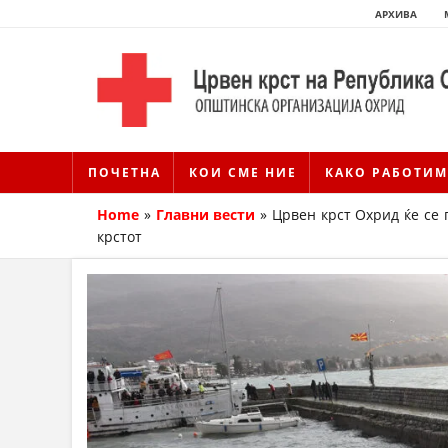
АРХИВА
ПОЧЕТНА
КОИ СМЕ НИЕ
КАКО РАБОТИМ
Home
»
Главни вести
»
Црвен крст Охрид ќе се 
крстот