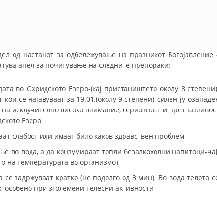
дел од настанот за одбележување на празникот Богојавление 
атува апел за почитување на следните препораки:
ата во Охридското Езеро-(кај пристаништето околу 8 степени)
кои се најавуваат за 19.01.(околу 9 степени), силен југозападе
ме на исклучително високо внимание, сериозност и претпазливос
дското Езеро
ваат слабост или имаат било каков здравствен проблем
ње во вода, а да конзумираат топли безалкохолни напитоци-чај
то на температурата во организмот
а се задржуваат кратко (не подолго од 3 мин). Во вода телото с
х, особено при зголемени телесни активности
а