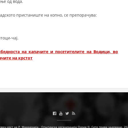
ање од вода.
Градското пристаниште на копно, се препорачува:
тоци-чај.
бедноста на капачите и посетителите на Водици, во
ачите на крстот
рвен крст на Р. Македонија - Општинска организација Охрид ©. Сите права задржани. 20