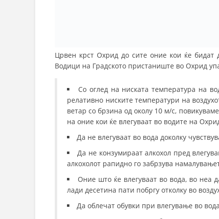
Црвен крст Охрид до сите оние кои ќе бидат 
Водици на Градското пристаниште во Охрид уп
Со оглед на ниската температура на вод
релативно ниските температури на воздухот 
ветар со брзина од околу 10 м/с, повикува
на оние кои ќе влегуваат во водите на Охри
Да не влегуваат во вода доколку чувству
Да не конзумираат алкохол пред влегува
алкохолот рапидно го забрзува намалување
Оние што ќе влегуваат во вода, во неа д
лади десетина пати побргу отколку во возду
Да облечат обувки при влегување во вод