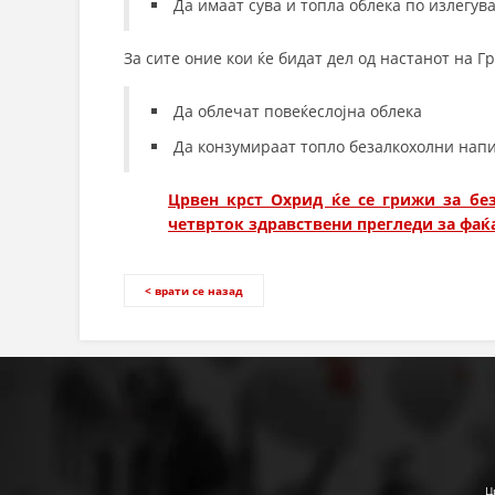
Да имаат сува и топла облека по излегув
За сите оние кои ќе бидат дел од настанот на 
Да облечат повеќеслојна облека
Да конзумираат топло безалкохолни напи
Црвен крст Охрид ќе се грижи за без
четврток здравствени прегледи за фаќ
< врати се назад
Ц