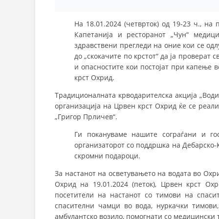
На 18.01.2024 (четврток) од 19-23 ч., н
Капетанија и ресторанот „Чун“ медиц
здравствени прегледи на оние кои се одл
до „скокачите по крстот“ да ја проверат 
и опасностите кои постојат при капење в
крст Охрид.
Традиционалната крводарителска акција „Вод
организација на Црвен крст Охрид ќе се реализ
„Григор Прличев“.
Ги покануваме нашите сограѓани и гос
организаторот со поддршка на Дебарско-
скромни подароци.
За настанот на осветувањето на водата во Охр
Охрид на 19.01.2024 (петок), Црвен крст Ох
посетители на настанот со тимови на спаси
спасителни чамци во вода, нуркачки тимови
амбулантско возило, помогнати со медицински 