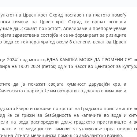
ЗНАЧЕЊЕ НА СЛУЖБАТА ЗА БАРАЊЕ
а пунктот на Црвен крст Охрид поставен на платото помеѓу
ински тимови на Црвен крст Охрид ќе вршат основни
ФОРМУЛАРИ ЗА БАРАЊА
училе да „скокаат по крстот“. Апелираме и препорачуваме
ЗДРАВСТВЕНО ПРЕВЕНТИВНА ДЕЈНОСТ
својата здравствена состојба и се информираат за ризиците
о вода со температура од околу 8 степени, велат од Црвен
ПРВА ПОМОШ
КРВОДАРИТЕЛСТВО
ици 2024“ под мотото „ЕДНА КАМПКА МОЖЕ ДА ПРОМЕНИ СЕ’“ в
ира на 19.01.2024 (петок) од 9-15 часот во Центарот за култур
ИНФОРМАЦИИ ЗА БОЛЕСТИ
МЕНАЏМЕНТ НА ВОЛОНТЕРИ
тите да ја покажат својата хуманост дарувајќи крв, а
Кичевската епархија ќе им возврати со должно внимание и
ЗА НАС
идското Езеро и скокање по крстот на Градското пристаниште в
рид ќе се грижи за безбедноста на капачите во вода и сит
ДЕЈСТВУВАЊЕ
тели на вода распоредени долж градското пристаниште и в
, како и со медицински тимови за укажување прва помош с
тим на Итната медицинска помош со амбулантско возило.