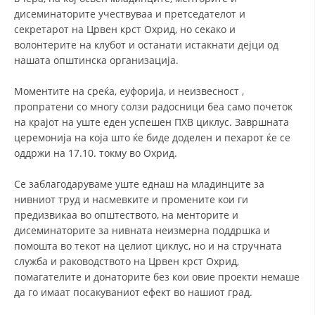
дисеминаторите учествуваа и претседателот и
ДИСЕМИНАЦИЈА
секретарот на Црвен крст Охрид, но секако и
волонтерите на клубот и останати истакнати дејци од
MЕЃУНАРОДНО ХУМАНИТАРНО ПРАВО
нашата општинска организација.
ПРОМОЦИЈА НА ХУМАНИ ВРЕДНОСТИ
Моментите на среќа, еуфорија, и неизвесност ,
УПОТРЕБА И ЗАШТИТА НА АМБЛЕМОТ
пропратени со многу солзи радосници беа само почеток
на крајот на уште еден успешен ПХВ циклус. Завршната
СОЦИЈАЛНО ХУМАНИТАРНА ДЕЈНОСТ
церемонија на која што ќе биде доделен и пехарот ќе се
оддржи на 17.10. токму во Охрид.
КАКО ДА ДОНИРАТЕ
ПОДГОТВЕНОСТ И ДЕЈСТВО ПРИ КАТАСТРОФИ
Се заблагодаруваме уште еднаш на младинците за
нивниот труд и насмевките и промените кои ги
ТИМОВИ НА ООЦК ОХРИД
предизвикаа во општеството, на менторите и
дисеминаторите за нивната неизмерна поддршка и
ПРОЕКТИ – ПОДГОТВЕНОСТ И ДЕЈСТВУВАЊЕ ПРИ КАТАСТРОФИ
помошта во текот на целиот циклус, но и на стручната
ОДНОСИ СО ЈАВНОСТ
служба и раководството на Црвен крст Охрид,
помагателите и донаторите без кои овие проекти немаше
ИСТРАЖУВАЊЕ НА ЈАВНО МИСЛЕЊЕ
да го имаат посакуваниот ефект во нашиот град.
МЕЃУНАРОДНА СОРАБОТКА