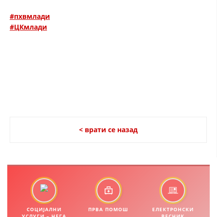
#пхвмлади
ЗНАЧЕЊЕ НА СЛУЖБАТА ЗА БАРАЊЕ
#ЦКмлади
ФОРМУЛАРИ ЗА БАРАЊА
ЗДРАВСТВЕНО ПРЕВЕНТИВНА ДЕЈНОСТ
ПРВА ПОМОШ
КРВОДАРИТЕЛСТВО
ИНФОРМАЦИИ ЗА БОЛЕСТИ
МЕНАЏМЕНТ НА ВОЛОНТЕРИ
< врати се назад
ЗА НАС
ДЕЈСТВУВАЊЕ
СОЦИЈАЛНИ
ПРВА ПОМОШ
ЕЛЕКТРОНСКИ
УСЛУГИ – НЕГА
ВЕСНИК