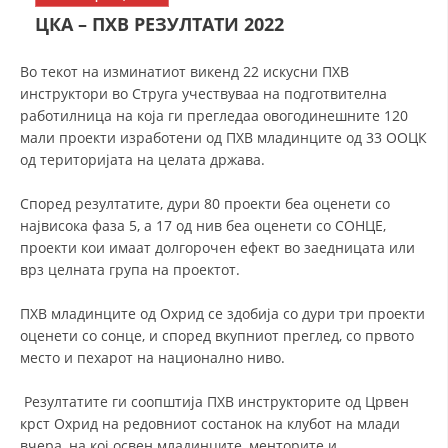
СТРУКТУРА НА ОРГАНИЗАЦИЈАТА
ЦКА – ПХВ РЕЗУЛТАТИ 2022
КОНТАКТ ИНФОРМАЦИИ
Во текот на изминатиот викенд 22 искусни ПХВ
ЧЛЕНСТВО ВО ПРОФЕСИОНАЛНИ ТЕЛА
инструктори во Струга учествуваа на подготвителна
работилница на која ги прегледаа овогодинешните 120
мали проекти изработени од ПХВ младинците од 33 ООЦК
од територијата на целата држава.
ЗАКОН ЗА ЦКРМ
Според резултатите, дури 80 проекти беа оценети со
СТАТУТ НА ЦКРМ
највисока фаза 5, а 17 од нив беа оценети со СОНЦЕ,
проекти кои имаат долгорочен ефект во заедницата или
врз целната група на проектот.
ПХВ младинците од Охрид се здобија со дури три проекти
ОРГАНИЗАЦИЈА И РАЗВОЈ
оценети со сонце, и според вкупниот преглед, со првото
место и пехарот на национално ниво.
РАКОВОДЕН ОДБОР
Резултатите ги соопштија ПХВ инструкторите од Црвен
СОБРАНИЕ
крст Охрид на редовниот состанок на клубот на млади
СТРУКТУРА И ОРГАНИЗАЦИОНА ПОСТАВЕНОСТ
вчера, на кој освен младинците, менторите и