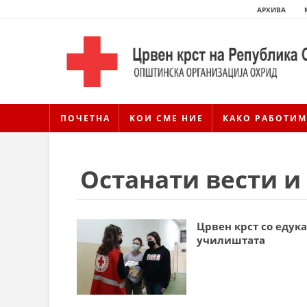
АРХИВА
ПОЧЕТНА
КОИ СМЕ НИЕ
КАКО РАБОТИМ
Останати вести и
Црвен крст со едук
училиштата