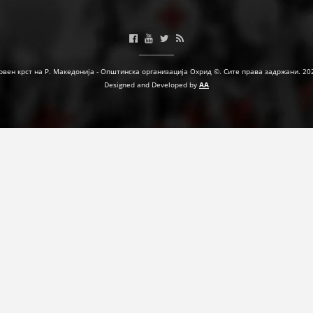
ЗНАЧЕЊЕ НА СЛУЖБАТА ЗА БАРАЊЕ
ФОРМУЛАРИ ЗА БАРАЊА
рвен крст на Р. Македонија - Општинска организација Охрид ©. Сите права задржани. 20
ЗДРАВСТВЕНО ПРЕВЕНТИВНА ДЕЈНОСТ
Designed and Developed by
AA
ПРВА ПОМОШ
КРВОДАРИТЕЛСТВО
ИНФОРМАЦИИ ЗА БОЛЕСТИ
МЕНАЏМЕНТ НА ВОЛОНТЕРИ
ЗА НАС
ДЕЈСТВУВАЊЕ