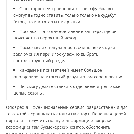
С посторонней сравнения кэфов в футбол вы
смогут выгодно ставить, только только на судьбу”
“игры, но и и тотал и них рынки.
Прогноз — это личное мнение каппера, где он
поясняет на вероятный исход.
Поскольку их популярность очень велика, для
заключения пари игроку важно выбрать
соответствующий раздел.
Каждый из показателей имеет большое
определило на итоговый результатом соревнования.
Вы смогу делать ставки в отдельные игры также
целые сезоны.
Oddspedia – функциональный сервис, разработанный для
того, чтобы сравнивать ставки на спорт. Основная целей
портала – получить полную информацию вопреки
коэффициентам букмекерских контор, обеспечить
игрокам максимально выгодные условия. Когда вам