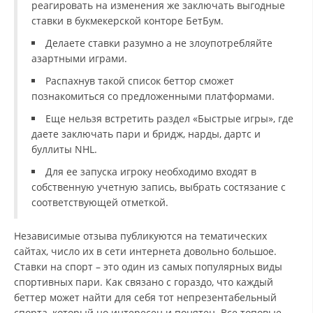
реагировать на изменения же заключать выгодные
ставки в букмекерской конторе БетБум.
Делаете ставки разумно а не злоупотребляйте
азартными играми.
Распахнув такой список беттор сможет
познакомиться со предложенными платформами.
Еще нельзя встретить раздел «Быстрые игры», где
даете заключать пари и бридж, нарды, дартс и
буллиты NHL.
Для ее запуска игроку необходимо входят в
собственную учетную запись, выбрать состязание с
соответствующей отметкой.
Независимые отзыва публикуются на тематических
сайтах, число их в сети интернета довольно большое.
Ставки на спорт – это один из самых популярных виды
спортивных пари. Как связано с гораздо, что каждый
беттер может найти для себя тот непрезентабельный
спорта, который но интересен и понятен. Все топовые