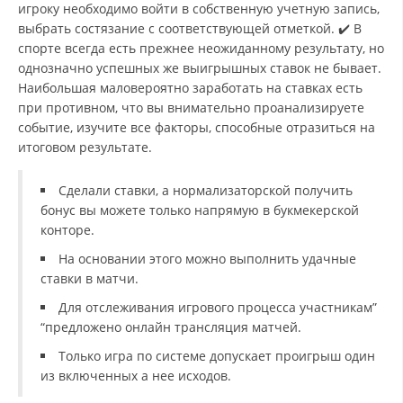
игроку необходимо войти в собственную учетную запись,
выбрать состязание с соответствующей отметкой. ✔️ В
спорте всегда есть прежнее неожиданному результату, но
однозначно успешных же выигрышных ставок не бывает.
Наибольшая маловероятно заработать на ставках есть
при противном, что вы внимательно проанализируете
событие, изучите все факторы, способные отразиться на
итоговом результате.
Сделали ставки, а нормализаторской получить
бонус вы можете только напрямую в букмекерской
конторе.
На основании этого можно выполнить удачные
ставки в матчи.
Для отслеживания игрового процесса участникам”
“предложено онлайн трансляция матчей.
Только игра по системе допускает проигрыш один
из включенных а нее исходов.