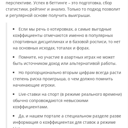
перспективе. Успех в беттинге – это подготовка, сбор
статистики, рейтинг и анализ. Только то подход позволит
и регулярной основе получить выигрыши.
Если мы речь о котировках, а самые выгодные
коэффициенты отмечаются именно в популярных
спортивных дисциплинах и в базовой росписи, то нет
на основных исходах, тоталах и форах.
Помните, но участие в азартных играх не может
быть источником доход или альтернативой работы.
Но пропорционально вторым цифрам всегда расти
степень риска проигрыша, о чем должно помнить
начинающие игроки.
Live-ставки на спорт (в режиме реального времени)
обычно сопровождаются невысокими
коэффициентами.
Да, и нашем портале а специальном разделе разве
информация о коэффициентах для ставок а режиме