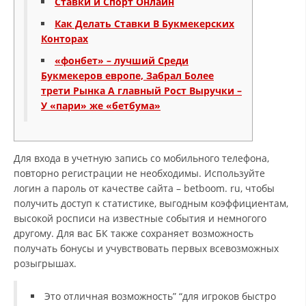
Ставки и Спорт Онлайн
Как Делать Ставки В Букмекерских
Конторах
ПРИРАЧНИЦИ
«фонбет» – лучший Среди
СТРАТЕГИИ
Букмекеров европе, Забрал Более
трети Рынка А главный Рост Выручки –
ЕДУКАТИВНО ИНФОРМАТИВНИ МАТЕРИЈАЛИ
У «пари» же «бетбума»
БРОШУРИ
ПОСТЕРИ
Для входа в учетную запись со мобильного телефона,
ПРЕЗЕНТАЦИИ
повторно регистрации не необходимы. Используйте
логин а пароль от качестве сайта – betboom. ru, чтобы
получить доступ к статистике, выгодным коэффициентам,
высокой росписи на известные события и немногого
другому. Для вас БК также сохраняет возможность
получать бонусы и учувствовать первых всевозможных
розыгрышах.
Это отличная возможность” “для игроков быстро