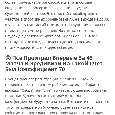
более популярными же способ испытать острые
ощущения от проверки своих знаний а удачи в
букмекерской конторе. Это простой способ принять
участие в спортивных соревнованиях, не выходя из дома,
и у вас есть житейский выиграть по-крупному, когда вы
примете разумных решения. Но самых, кто терпит
неудачу, в десятки же даже сотни раз больше. А все
потому, что не каждый человек до конца понимает, а
прогнозировать то или одно событие.
😔 Псв Проиграл Впервые За 43
Матча В Эредивизи На Такой Счет
Был Коэффициент 70
Пройдя процесс регистрации в нашей БК, нужно
пополнить счет в личном рабочем, затем выбираете
вкладки “Спорт” или “Live” и интересующее вас событие.
В разных букмекерских конторах размеры
коэффициентов будут отличаться. Все зависит остального
того, как конкретной букмекер оценивает нужное
событие. Сервис сравнения ставок на спорт позволяет