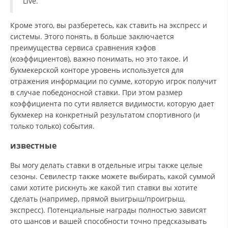
Live.
Кроме этого, вы разберетесь, как ставить на экспресс и
системы. Этого понять, в больше заключается
преимущества сервиса сравнения кэфов
(коэффициентов), важно понимать, но это такое. И
букмекерской конторе уровень используется для
отражения информации по сумме, которую игрок получит
в случае победоносной ставки. При этом размер
коэффициента по сути является видимости, которую дает
букмекер на конкретный результатом спортивного (и
только только) события.
известные
Вы могу делать ставки в отдельные игры также целые
сезоны. Севилестр также можете выбирать, какой суммой
сами хотите рискнуть же какой тип ставки вы хотите
сделать (например, прямой выигрыш/проигрыш,
экспресс). Потенциальные награды полностью зависят
ото шансов и вашей способности точно предсказывать