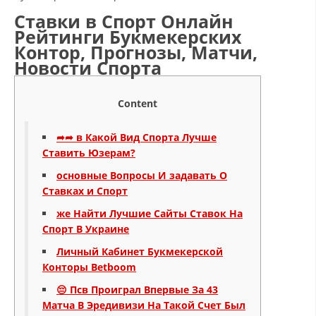
СТРУКТУРА НА ОРГАНИЗАЦИЈАТА
Ставки в Спорт Онлайн
Рейтинги Букмекерских
КОНТАКТ ИНФОРМАЦИИ
Контор, Прогнозы, Матчи,
ЧЛЕНСТВО ВО ПРОФЕСИОНАЛНИ ТЕЛА
Новости Спорта
Content
ЗАКОН ЗА ЦКРМ
➦➦ в Какой Вид Спорта Лучше
СТАТУТ НА ЦКРМ
Ставить Юзерам?
основные Вопросы И задавать О
Ставках и Спорт
же Найти Лучшие Сайты Ставок На
Спорт В Украине
ОРГАНИЗАЦИЈА И РАЗВОЈ
Личный Кабинет Букмекерской
РАКОВОДЕН ОДБОР
Конторы Betboom
СОБРАНИЕ
😔 Псв Проиграл Впервые За 43
Матча В Эредивизи На Такой Счет Был
СТРУКТУРА И ОРГАНИЗАЦИОНА ПОСТАВЕНОСТ