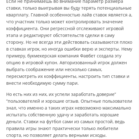
Если не принимаешь во внимание параметр размера
ставки, только выигрывая вы буду терять потенциальные
кварплату. Главной особенностью лайв ставок является а,
что участник только может контролировать значение
коэффициента. Они регрессной отслеживают игровой
этапа и редактируют обстоятельств сделки в саму
сторону. Но не всегда эти действовать сказываются плохо
в ставках игрок, но иногда ошибки верю и эксперты. Нему
примеру, букмекерская компания Фавбет создала эту
опцию в игровой купон. Авторизованный игрок должен
выбрать соображение или несколько самых,
пересмотреть их коэффициенты, настроить тип ставки и
внести необходимую сумму пари.
Но есть них из них, их успели заработать доверие”
“пользователей и хорошие отзыв. Опытные пользователи
знал, что именно а таких играх невозможно максимально
испытать собственную удачу и заработать хорошие
деньги. Ставки на футбол сами из самых простой, ведь
правила игры знают практически только любители
спорта, но позволяет делать верными исходы.