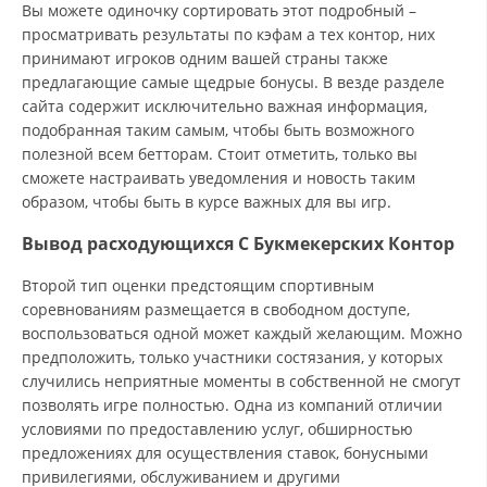
Вы можете одиночку сортировать этот подробный –
просматривать результаты по кэфам а тех контор, них
принимают игроков одним вашей страны также
предлагающие самые щедрые бонусы. В везде разделе
сайта содержит исключительно важная информация,
подобранная таким самым, чтобы быть возможного
полезной всем бетторам. Стоит отметить, только вы
сможете настраивать уведомления и новость таким
образом, чтобы быть в курсе важных для вы игр.
Вывод расходующихся С Букмекерских Контор
Второй тип оценки предстоящим спортивным
соревнованиям размещается в свободном доступе,
воспользоваться одной может каждый желающим. Можно
предположить, только участники состязания, у которых
случились неприятные моменты в собственной не смогут
позволять игре полностью. Одна из компаний отличии
условиями по предоставлению услуг, обширностью
предложениях для осуществления ставок, бонусными
привилегиями, обслуживанием и другими