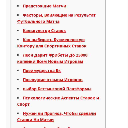
Предстоящие Матчи
ЗНАЧЕЊЕ НА СЛУЖБАТА ЗА БАРАЊЕ
Факторы, Влияющие на Результат
Футбольного Матча
ФОРМУЛАРИ ЗА БАРАЊА
Калькулятор Ставок
ЗДРАВСТВЕНО ПРЕВЕНТИВНА ДЕЈНОСТ
Как выбирать Букмекерскую
ПРВА ПОМОШ
Контору для Спортивных Ставок
КРВОДАРИТЕЛСТВО
Леон Дарит Фрибеты До 25000
копейки Всем Новым Игрокам
ИНФОРМАЦИИ ЗА БОЛЕСТИ
Преимущества Бк
МЕНАЏМЕНТ НА ВОЛОНТЕРИ
Последние отзывы Игроков
выбор Беттинговой Платформы
Психологические Аспекты Ставок и
ЗА НАС
Спорт
ДЕЈСТВУВАЊЕ
Нужен ли Прогноз, Чтобы сделали
Ставки На Матчи