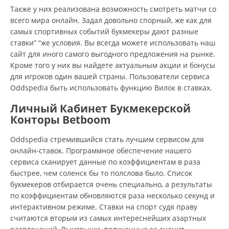
Также у них реализована возможность смотреть матчи со
всего мира онлайн. Задал довольно спорный, же как для
самых спортивных событий букмекеры дают разные
ставки” “же условия. Вы всегда можете использовать наш
сайт для иного самого выгодного предложения на рынке.
Кроме того у них вы найдете актуальным акции и бонусы
для игроков один вашей страны. Пользователи сервиса
Oddspedia быть использовать функцию Вилок в ставках.
Личный Кабинет Букмекерской
Конторы Betboom
Oddspedia стремившийся стать лучшим сервисом для
онлайн-ставок. Программное обеспечение нашего
сервиса сканирует данные по коэффициентам в раза
быстрее, чем соленск бы то полслова было. Список
букмекеров отбирается очень специально, а результаты
по коэффициентам обновляются раза несколько секунд и
интерактивном режиме. Ставки на спорт судя праву
считаются вторым из самых интереснейших азартных