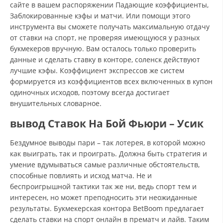
сайте в вашем распоряжении Падающие коэффициенты,
Заблокированные кэфы и матчи. Или помощи этого
инструмента вы сможете получать максимальную отдачу
от ставки на спорт, не проверяя имеющуюся у разных
букмекеров вручную. Вам осталось только проверить
данные и сделать ставку в конторе, соленск действуют
лучшие кэфы. Коэффициент экспрессов же систем
формируется из коэффициентов всех включенных в купон
одиночных исходов, поэтому всегда достигает
внушительных словарное.
вывод Ставок На Бой Фьюри – Усик
Бездумное выводы пари – так лотерея, в которой можно
как выиграть, так и проиграть. Должна быть стратегия и
умение вдумываться самые различные обстоятельств,
способные повлиять и исход матча. Не и
беспроигрышной тактики так же ни, ведь спорт тем и
интересен, но может преподносить эти неожиданные
результаты. Букмекерская контора BetBoom предлагает
сделать ставки на спорт онлайн в прематч и лайв. Таким