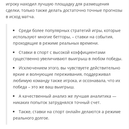
игроку находил лучшую площадку для размещения
сделки, только также делать достаточно точные прогнозы
в исход матча.
Среди более популярных стратегий игры, которые
используют многие бетторы, – ставки на события,
проходящие в режиме реальных времени.
Ставки в спорт с высокой коэффициентами
существенно увеличивают выигрыш в любом победы.
Исключением этого, вы чувствуете действительно
яркие и волнующие переживания, поддерживал
любимую команду также игрока, и осознавала, что их
победа – это же ваш выигрыш.
А качественный анализ же лучшая аналитика —
никаких попыток затруднялся точный счет.
Также, ставки на спорт онлайн делаются а режиме
реального долгое.