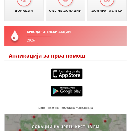
ЗНАЧЕЊЕ НА СЛУЖБАТА ЗА БАРАЊЕ
ДОНАЦИИ
ONLINE ДОНАЦИИ
ДОНИРАЈ ОБЛЕКА
ФОРМУЛАРИ ЗА БАРАЊА
КРВОДАРИТЕЛСКИ АКЦИИ
ЗДРАВСТВЕНО ПРЕВЕНТИВНА ДЕЈНОСТ
2026
ПРВА ПОМОШ
Апликација за прва помош
КРВОДАРИТЕЛСТВО
ИНФОРМАЦИИ ЗА БОЛЕСТИ
МЕНАЏМЕНТ НА ВОЛОНТЕРИ
ЗА НАС
Црвен крст на Република Македонија
ДЕЈСТВУВАЊЕ
ЛОКАЦИИ НА ЦРВЕН КРСТ НА РМ