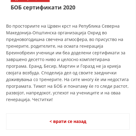
СТРУКТУРА НА ОРГАНИЗАЦИЈАТА
БОБ сертификати 2020
КОНТАКТ ИНФОРМАЦИИ
ЧЛЕНСТВО ВО ПРОФЕСИОНАЛНИ ТЕЛА
Во просториите на Црвен крст на Република Северна
Македонија-Општинска организација Охрид во
предновогодишна свечена атмосфера, во присуство на
тренерите, родителите, на осмата генерација
ЗАКОН ЗА ЦКРМ
Бреинобреин ученици им беа доделени сертификати за
завршено десетто ниво и целосно комплетирана
СТАТУТ НА ЦКРМ
програма. Еранд, Бесир, Мартин и Горазд не ја криеја
својата возбуда. Споделија дел од своите заеднички
доживувања со тренерите. На сите многу ќе им недостига
програмата. Тимот на БОБ и понатаму ќе го следи растот,
развојот, напредокот, успехот на учениците и на оваа
генерација. Честитки!
ОРГАНИЗАЦИЈА И РАЗВОЈ
РАКОВОДЕН ОДБОР
< врати се назад
СОБРАНИЕ
СТРУКТУРА И ОРГАНИЗАЦИОНА ПОСТАВЕНОСТ