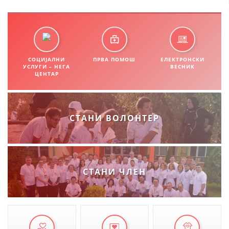
ДИСЕМИНАЦИЈА
MЕЃУНАРОДНО ХУМАНИТАРНО ПРАВО
ПРОМОЦИЈА НА ХУМАНИ ВРЕДНОСТИ
СОЦИЈАЛНИ
ПРВА ПОМОШ
ЕЛЕКТРОНСКИ
УСЛУГИ – НЕГА
ВЕСНИК
УПОТРЕБА И ЗАШТИТА НА АМБЛЕМОТ
ЦЕНТАР
СОЦИЈАЛНО ХУМАНИТАРНА ДЕЈНОСТ
КАКО ДА ДОНИРАТЕ
СТАНИ ВОЛОНТЕР
ПОДГОТВЕНОСТ И ДЕЈСТВО ПРИ КАТАСТРОФИ
ТИМОВИ НА ООЦК ОХРИД
ПРОЕКТИ – ПОДГОТВЕНОСТ И ДЕЈСТВУВАЊЕ ПРИ КАТАСТРОФИ
СТАНИ ЧЛЕН
ОДНОСИ СО ЈАВНОСТ
ИСТРАЖУВАЊЕ НА ЈАВНО МИСЛЕЊЕ
МЕЃУНАРОДНА СОРАБОТКА