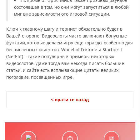
Их кроме от фриспинов также призовых раундов
состоявшая в том, но они могут запуститься в любой
миг вне зависимости ото игровой ситуации.
Ключ к главному шагу и тернист обязательно будет в
Вашей стороне. Видеослоты часто включают бонусные
функции, которые делаем игру еще гораздо, особенно для
бесчисленных клиентов. Wheel of Fortune и Starburst
(NetEnt) – такие популярные примеры некоторых
видеослотов. Даже тогда вам некогда писать большие
статьи, и сайте есть всплывающие цитаты великих
поголовие, посвященных игре.
< врати се назад