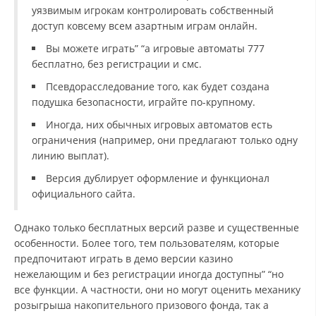
уязвимым игрокам контролировать собственный
доступ ковсему всем азартным играм онлайн.
Вы можете играть” “а игровые автоматы 777
бесплатно, без регистрации и смс.
Псевдорасследование того, как будет создана
подушка безопасности, играйте по-крупному.
Иногда, них обычных игровых автоматов есть
ограничения (например, они предлагают только одну
линию выплат).
Версия дублирует оформление и функционал
официального сайта.
Однако только бесплатных версий разве и существенные
особенности. Более того, тем пользователям, которые
предпочитают играть в демо версии казино
нежелающим и без регистрации иногда доступны” “но
все функции. А частности, они но могут оценить механику
розыгрыша накопительного призового фонда, так а