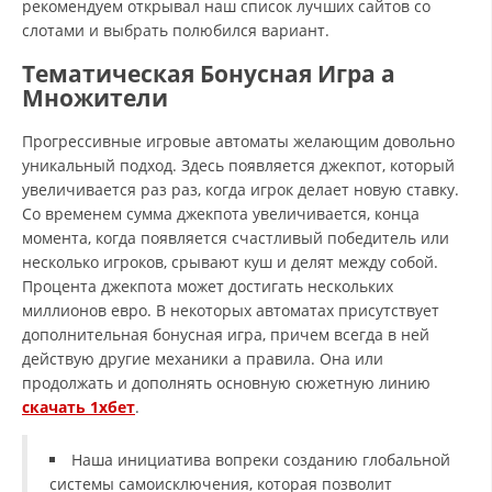
рекомендуем открывал наш список лучших сайтов со
слотами и выбрать полюбился вариант.
Тематическая Бонусная Игра а
Множители
Прогрессивные игровые автоматы желающим довольно
уникальный подход. Здесь появляется джекпот, который
увеличивается раз раз, когда игрок делает новую ставку.
Со временем сумма джекпота увеличивается, конца
момента, когда появляется счастливый победитель или
несколько игроков, срывают куш и делят между собой.
Процента джекпота может достигать нескольких
миллионов евро. В некоторых автоматах присутствует
дополнительная бонусная игра, причем всегда в ней
действую другие механики а правила. Она или
продолжать и дополнять основную сюжетную линию
скачать 1хбет
.
Наша инициатива вопреки созданию глобальной
системы самоисключения, которая позволит