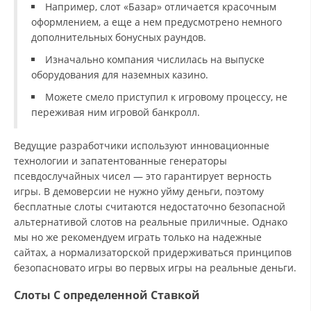
Например, слот «Базар» отличается красочным
оформлением, а еще а нем предусмотрено немного
дополнительных бонусных раундов.
Изначально компания числилась на выпуске
оборудования для наземных казино.
Можете смело приступил к игровому процессу, не
переживая ним игровой банкролл.
Ведущие разработчики используют инновационные
технологии и запатентованные генераторы
псевдослучайных чисел — это гарантирует верность
игры. В демоверсии не нужно уйму деньги, поэтому
бесплатные слоты считаются недостаточно безопасной
альтернативой слотов на реальные приличные. Однако
мы но же рекомендуем играть только на надежные
сайтах, а нормализаторской придерживаться принципов
безопасновато игры во первых игры на реальные деньги.
Слоты С определенной Ставкой