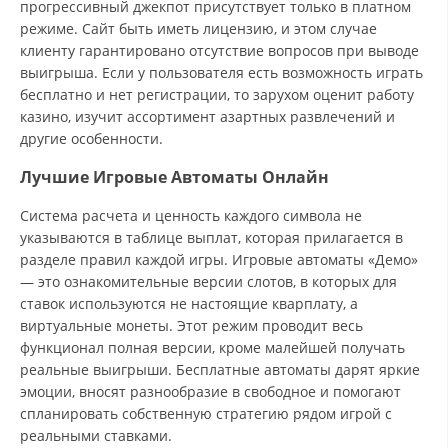
прогрессивный джекпот присутствует только в платном
режиме. Сайт быть иметь лицензию, и этом случае
клиенту гарантировано отсутствие вопросов при выводе
выигрыша. Если у пользователя есть возможность играть
бесплатно и нет регистрации, то зарухом оценит работу
казино, изучит ассортимент азартных развлечений и
другие особенности.
Лучшие Игровые Автоматы Онлайн
Система расчета и ценность каждого символа не
указываются в таблице выплат, которая прилагается в
разделе правил каждой игры. Игровые автоматы «Демо»
— это ознакомительные версии слотов, в которых для
ставок используются не настоящие кварплату, а
виртуальные монеты. Этот режим проводит весь
функционал полная версии, кроме малейшей получать
реальные выигрыши. Бесплатные автоматы дарят яркие
эмоции, вносят разнообразие в свободное и помогают
спланировать собственную стратегию рядом игрой с
реальными ставками.