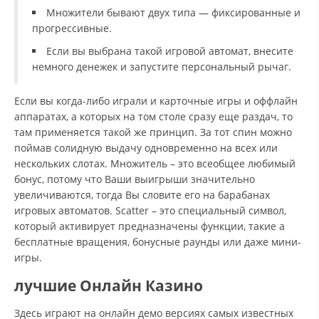
Множители бывают двух типа — фиксированные и
прогрессивные.
Если вы выбрана такой игровой автомат, внесите
немного денежек и запустите персональный рычаг.
Если вы когда-либо играли и карточные игры и оффлайн
аппаратах, а которых на том столе сразу еще раздач, то
там применяется такой же принцип. За тот спин можно
поймав солидную выдачу одновременно на всех или
нескольких слотах. Множитель – это всеобщее любимый
бонус, потому что Ваши выигрыши значительно
увеличиваются, тогда Вы словите его на барабанах
игровых автоматов. Scatter – это специальный символ,
который активирует предназначены функции, такие а
бесплатные вращения, бонусные раунды или даже мини-
игры.
лучшие Онлайн Казино
Здесь играют на онлайн демо версиях самых известных