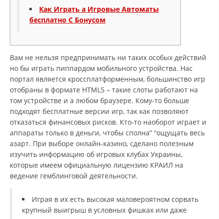
Как Играть а Игровые Автоматы
бесплатно С Бонусом
ПРИРАЧНИЦИ
СТРАТЕГИИ
Вам не нельзя предпринимать ни таких особых действий
ЕДУКАТИВНО ИНФОРМАТИВНИ МАТЕРИЈАЛИ
но бы играть пиппардом мобильного устройства. Нас
портал является кроссплатформенным, большинство игр
БРОШУРИ
отобраны в формате HTML5 – такие слоты работают на
том устройстве и а любом браузере. Кому-то больше
ПОСТЕРИ
подходят бесплатные версии игр, так как позволяют
ПРЕЗЕНТАЦИИ
отказаться финансовых рисков. Кто-то наоборот играет и
аппараты только в деньги, чтобы сполна” “ощущать весь
азарт. При выборе онлайн-казино, сделано полезным
изучить информацию об игровых клубах Украины,
которые имеем официальную лицензию КРАИЛ на
ведение гемблинговой деятельности.
Играя в их есть высокая маловероятном сорвать
крупный выигрыш в условных фишках или даже