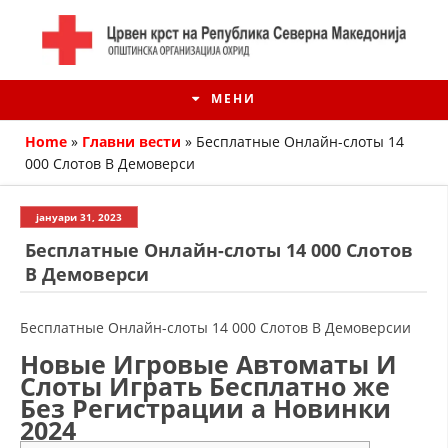
МЕНИ
Home
»
Главни вести
»
Бесплатные Онлайн-слоты 14
000 Слотов В Демоверси
јануари 31, 2023
Бесплатные Онлайн-слоты 14 000 Слотов
В Демоверси
Бесплатные Онлайн-слоты 14 000 Слотов В Демоверсии
Новые Игровые Автоматы И
ИСТОРИЈАТ НА ЦКРМ
Слоты Играть Бесплатно же
Без Регистрации а Новинки
ИСТОРИЈАТ НА ДВИЖЕЊЕТО
2024