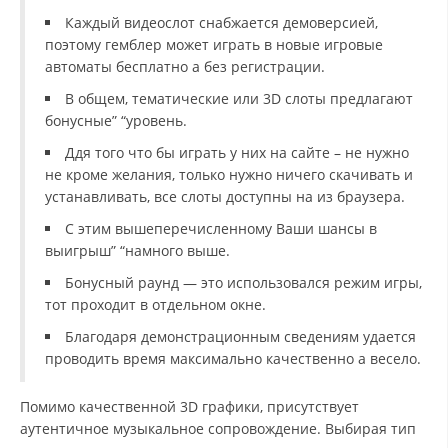
Каждый видеослот снабжается демоверсией,
поэтому гемблер может играть в новые игровые
автоматы бесплатно а без регистрации.
В общем, тематические или 3D слоты предлагают
бонусные” “уровень.
Ддя того что бы играть у них на сайте – не нужно
не кроме желания, только нужно ничего скачивать и
устанавливать, все слоты доступны на из браузера.
С этим вышеперечисленному Ваши шансы в
выигрыш” “намного выше.
Бонусный раунд — это использовался режим игры,
тот проходит в отдельном окне.
Благодаря демонстрационным сведениям удается
проводить время максимально качественно а весело.
Помимо качественной 3D графики, присутствует
аутентичное музыкальное сопровождение. Выбирая тип