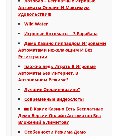
Лотобар – Бесплатные Игровые
Автоматы Онлайн И Максимум
ЗНАЧЕЊЕ НА СЛУЖБАТА ЗА БАРАЊЕ
Удовольствия!
ФОРМУЛАРИ ЗА БАРАЊА
Wild Water
Игровые Автоматы – 3 Барабана
ЗДРАВСТВЕНО ПРЕВЕНТИВНА ДЕЈНОСТ
Демо Казино пиппардом Игровыми
ПРВА ПОМОШ
Автоматами нежелающим И Без
Регистрации
КРВОДАРИТЕЛСТВО
Iможно ведь Играть В Игровые
ИНФОРМАЦИИ ЗА БОЛЕСТИ
Автоматы Без Интернет, В
Автономном Режиме?
МЕНАЏМЕНТ НА ВОЛОНТЕРИ
Лучшие Онлайн-казино”
Современные Видеослоты
ЗА НАС
🏡 В Каких Казино Есть Бесплатные
Демо Версии Онлайн Автоматов Без
ДЕЈСТВУВАЊЕ
Вложений а Лимитов?
Особенности Режима Демо