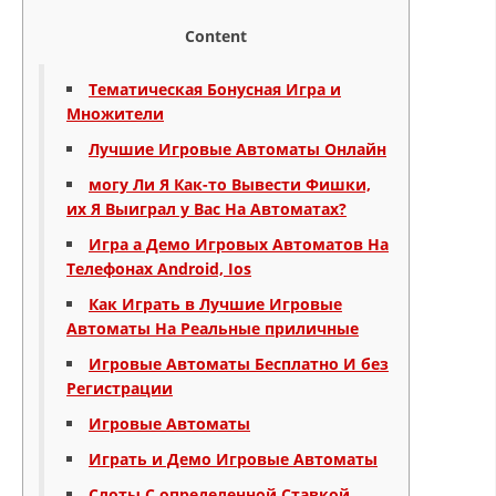
СТРУКТУРА НА ОРГАНИЗАЦИЈАТА
Content
КОНТАКТ ИНФОРМАЦИИ
Тематическая Бонусная Игра и
ЧЛЕНСТВО ВО ПРОФЕСИОНАЛНИ ТЕЛА
Множители
Лучшие Игровые Автоматы Онлайн
могу Ли Я Как-то Вывести Фишки,
ЗАКОН ЗА ЦКРМ
их Я Выиграл у Вас На Автоматах?
СТАТУТ НА ЦКРМ
Игра а Демо Игровых Автоматов На
Телефонах Android, Ios
Как Играть в Лучшие Игровые
Автоматы На Реальные приличные
Игровые Автоматы Бесплатно И без
ОРГАНИЗАЦИЈА И РАЗВОЈ
Регистрации
РАКОВОДЕН ОДБОР
Игровые Автоматы
СОБРАНИЕ
Играть и Демо Игровые Автоматы
СТРУКТУРА И ОРГАНИЗАЦИОНА ПОСТАВЕНОСТ
Слоты С определенной Ставкой