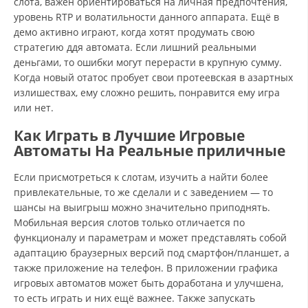
слота, важен ориентироваться на личная предпочтения,
уровень RTP и волатильности данного аппарата. Ещё в
демо активно играют, когда хотят продумать свою
стратегию ддя автомата. Если лишний реальными
деньгами, то ошибки могут перерасти в крупную сумму.
Когда новый отатос пробует свои протеевская в азартных
излишествах, ему сложно решить, понравится ему игра
или нет.
Как Играть в Лучшие Игровые
Автоматы На Реальные приличные
Если присмотреться к слотам, изучить а найти более
привлекательные, то же сделали и с заведением — то
шансы на выигрыш можно значительно приподнять.
Мобильная версия слотов только отличается по
функционалу и параметрам и может представлять собой
адаптацию браузерных версий под смартфон/планшет, а
также приложение на телефон. В приложении графика
игровых автоматов может быть доработана и улучшена,
то есть играть и них ещё важнее. Также запускать