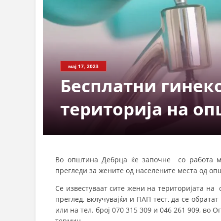
мај 17, 2023
Бесплатни гинек
територија на о
Во општина Дебрца ќе започне со работа мо
прегледи за жените од населените места од опш
Се известуваат сите жени на територијата на
преглед, вклучувајќи и ПАП тест, да се обрата
или на тел. број 070 315 309 и 046 261 909, в
термин.