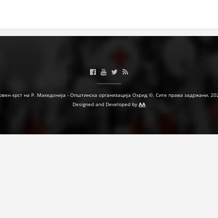
ЗНАЧЕЊЕ НА СЛУЖБАТА ЗА БАРАЊЕ
ФОРМУЛАРИ ЗА БАРАЊА
ЗДРАВСТВЕНО ПРЕВЕНТИВНА ДЕЈНОСТ
ПРВА ПОМОШ
КРВОДАРИТЕЛСТВО
рвен крст на Р. Македонија - Општинска организација Охрид ©. Сите права задржани. 20
Designed and Developed by
AA
ИНФОРМАЦИИ ЗА БОЛЕСТИ
МЕНАЏМЕНТ НА ВОЛОНТЕРИ
ЗА НАС
ДЕЈСТВУВАЊЕ