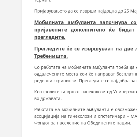
Пријавувањето да се изврши најдоцна до 25 Мај
Мобилната амбуланта започнува со
пријавените дополнитено ќе бида
прегледите.
Прегледите ќе се извршуваат на две 
Требеништа.
Со работата на мобилната амбуланта треба да 
оддалечените места кои ќе направат бесплатн
редовни скрининзи. Прегледите се најдобра заш
Контролите ги вршат гинеколози од Универзите
во државата.
Работата на мобилните амбуланти е овозможен
асоцијација на гинеколози и опстетичари – М
Фондот за население на Обединетите нации.