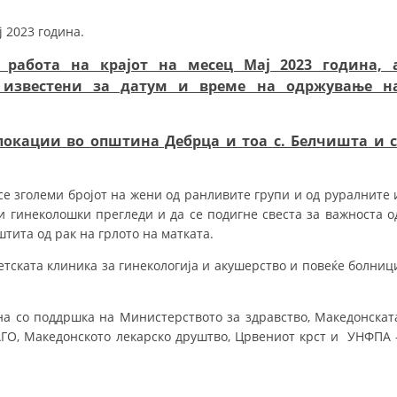
ДИСЕМИНАЦИЈА
 2023 година.
MЕЃУНАРОДНО ХУМАНИТАРНО ПРАВО
 работа на крајот на месец Мај 2023 година, 
т известени за датум и време на одржување н
ПРОМОЦИЈА НА ХУМАНИ ВРЕДНОСТИ
УПОТРЕБА И ЗАШТИТА НА АМБЛЕМОТ
локации во општина Дебрца и тоа с. Белчишта и с
СОЦИЈАЛНО ХУМАНИТАРНА ДЕЈНОСТ
КАКО ДА ДОНИРАТЕ
се зголеми бројот на жени од ранливите групи и од руралните 
и гинеколошки прегледи и да се подигне свеста за важноста о
ПОДГОТВЕНОСТ И ДЕЈСТВО ПРИ КАТАСТРОФИ
тита од рак на грлото на матката.
ТИМОВИ НА ООЦК ОХРИД
тската клиника за гинекологија и акушерство и повеќе болниц
ПРОЕКТИ – ПОДГОТВЕНОСТ И ДЕЈСТВУВАЊЕ ПРИ КАТАСТРОФИ
а со поддршка на Министерството за здравство, Македонскат
ОДНОСИ СО ЈАВНОСТ
АГО, Македонското лекарско друштво, Црвениот крст и УНФПА 
ИСТРАЖУВАЊЕ НА ЈАВНО МИСЛЕЊЕ
МЕЃУНАРОДНА СОРАБОТКА