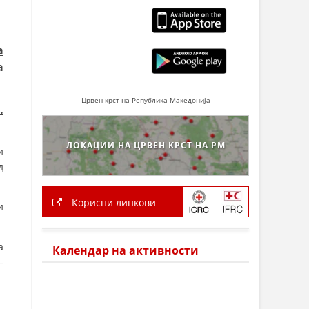
а
а
Црвен крст на Република Македонија
.
ЛОКАЦИИ НА ЦРВЕН КРСТ НА РМ
и
д
Корисни линкови
и
а
Календар на активности
–