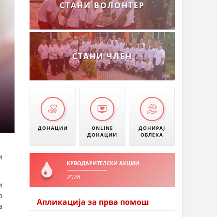
СТАНИ ВОЛОНТЕР
СТАНИ ЧЛЕН
ДОНАЦИИ
ONLINE
ДОНИРАЈ
ДОНАЦИИ
ОБЛЕКА
и
КРВОДАРИТЕЛСКИ АКЦИИ
2026
и
а
Апликација за прва помош
а