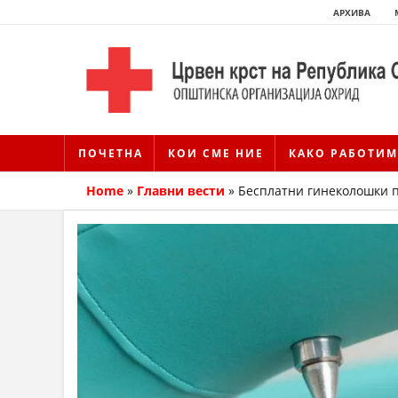
АРХИВА
ПОЧЕТНА
КОИ СМЕ НИЕ
КАКО РАБОТИМ
Home
»
Главни вести
»
Бесплатни гинеколошки п