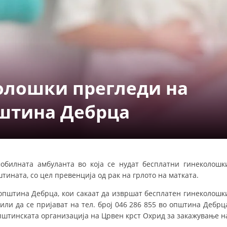
СТРУКТУРА НА ОРГАНИЗАЦИЈАТА
КОНТАКТ ИНФОРМАЦИИ
ЧЛЕНСТВО ВО ПРОФЕСИОНАЛНИ ТЕЛА
олошки прегледи на
ЗАКОН ЗА ЦКРМ
СТАТУТ НА ЦКРМ
пштина Дебрца
билната амбуланта во која се нудат бесплатни гинеколошк
ОРГАНИЗАЦИЈА И РАЗВОЈ
тината, со цел превенција од рак на грлото на матката.
РАКОВОДЕН ОДБОР
 општина Дебрца, кои сакаат да извршат бесплатен гинеколошк
т или да се пријават на тел. број 046 286 855 во општина Дебрц
СОБРАНИЕ
о Општинската организација на Црвен крст Охрид за закажување н
СТРУКТУРА И ОРГАНИЗАЦИОНА ПОСТАВЕНОСТ