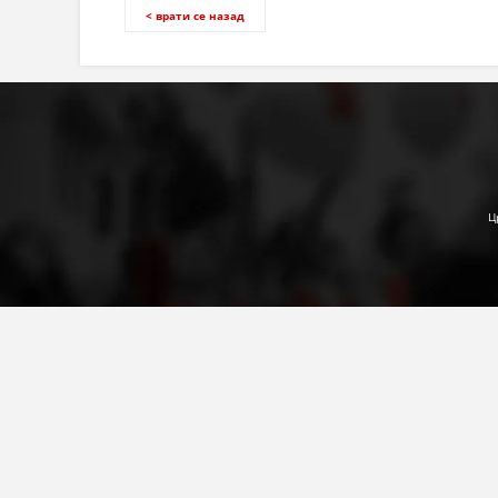
< врати се назад
Ц