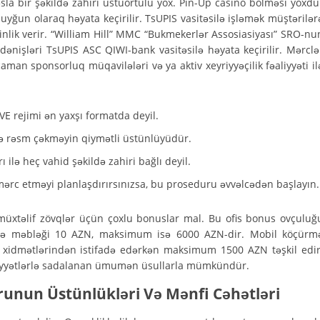
sla bir şəkildə zahiri üstüörtülü yox. Pin-Up casino bölməsi yoxdu
uyğun olaraq həyata keçirilir. TsUPIS vasitəsilə işləmək müştərilər
ЗНАЧЕЊЕ НА СЛУЖБАТА ЗА БАРАЊЕ
minlik verir. “William Hill” MMC “Bukmekerlər Assosiasiyası” SRO-nu
nişləri TsUPIS ASC QIWI-bank vasitəsilə həyata keçirilir. Mərclə
ФОРМУЛАРИ ЗА БАРАЊА
man sponsorluq müqavilələri və ya aktiv xeyriyyəçilik fəaliyyəti il
ЗДРАВСТВЕНО ПРЕВЕНТИВНА ДЕЈНОСТ
ПРВА ПОМОШ
VE rejimi ən yaxşı formatda deyil.
КРВОДАРИТЕЛСТВО
ə rəsm çəkməyin qiymətli üstünlüyüdür.
ИНФОРМАЦИИ ЗА БОЛЕСТИ
ilə heç vahid şəkildə zahiri bağlı deyil.
ərc etməyi planlaşdırırsınızsa, bu proseduru əvvəlcədən başlayın.
МЕНАЏМЕНТ НА ВОЛОНТЕРИ
üxtəlif zövqlər üçün çoxlu bonuslar mal. Bu ofis bonus ovçuluğ
ə məbləği 10 AZN, maksimum isə 6000 AZN-dir. Mobil köçürm
ЗА НАС
idmətlərindən istifadə edərkən maksimum 1500 AZN təşkil edir
yyətlərlə sadalanan ümumən üsullarla mümkündür.
ДЕЈСТВУВАЊЕ
runun Üstünlükləri Və Mənfi Cəhətləri