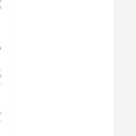
ı
i
0
-
i
.
c
.