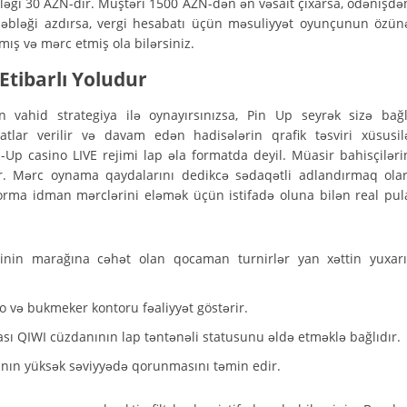
əği 30 AZN-dir. Müştəri 1500 AZN-dən ən vəsait çıxarsa, ödənişdə
əbləği azdırsa, vergi hesabatı üçün məsuliyyət oyunçunun özün
mış və mərc etmiş ola bilərsiniz.
tibarlı Yoludur
vahid strategiya ilə oynayırsınızsa, Pin Up seyrək sizə bağl
atlar verilir və davam edən hadisələrin qrafik təsviri xüsusil
n-Up casino LIVE rejimi lap əla formatda deyil. Müasir bahisçiləri
dir. Mərc oynama qaydalarını dedikcə sədaqətli adlandırmaq olar
orma idman mərclərini eləmək üçün istifadə oluna bilən real pul
rinin marağına cəhət olan qocaman turnirlər yan xəttin yuxar
no və bukmeker kontoru fəaliyyət göstərir.
yası QIWI cüzdanının lap təntənəli statusunu əldə etməklə bağlıdır.
ının yüksək səviyyədə qorunmasını təmin edir.