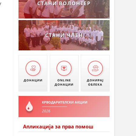
СТАНИ ВОЛОНТЕР
r
СТАНИ ЧЛЕН
ДОНАЦИИ
ONLINE
ДОНИРАЈ
ДОНАЦИИ
ОБЛЕКА
КРВОДАРИТЕЛСКИ АКЦИИ
2026
Апликација за прва помош