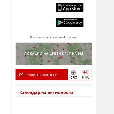
Црвен крст на Република Македонија
ЛОКАЦИИ НА ЦРВЕН КРСТ НА РМ
Корисни линкови
Календар на активности