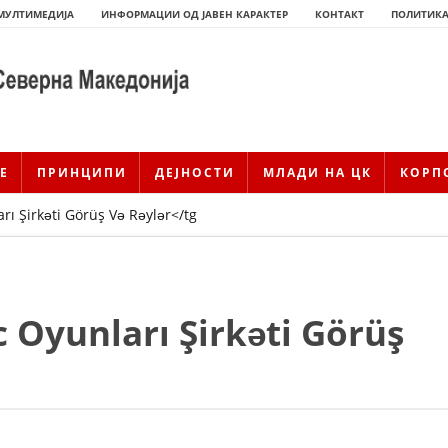
МУЛТИМЕДИЈА
ИНФОРМАЦИИ ОД ЈАВЕН КАРАКТЕР
КОНТАКТ
ПОЛИТИКА
Е
ПРИНЦИПИ
ДЕЈНОСТИ
МЛАДИ НА ЦК
КОРП
ı Şirkəti Görüş Və Rəylər</tg
Oyunları Şirkəti Görüş
ИСТОРИЈАТ НА ЦКРМ
ИСТОРИЈАТ НА ДВИЖЕЊЕТО