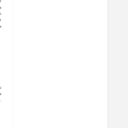
r
ə
n
r
ə
u
ə
.