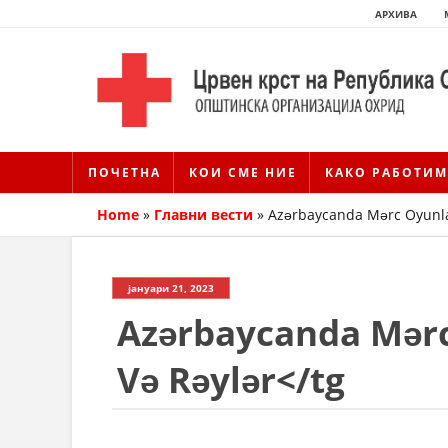
АРХИВА
ПОЧЕТНА
КОИ СМЕ НИЕ
КАКО РАБОТИМ
Home
»
Главни вести
»
Azərbaycanda Mərc Oyunlar
јануари 21, 2023
Azərbaycanda Mərc 
Və Rəylər</tg