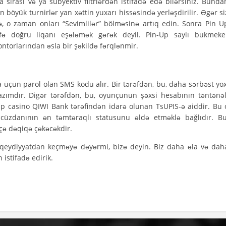
sırası və ya subyektiv filtrlərdən istifadə edə bilərsiniz. Bunda
 böyük turnirlər yan xəttin yuxarı hissəsində yerləşdirilir. Əgər si
ə, o zaman onları “Sevimlilər” bölməsinə artıq edin. Sonra Pin U
fə doğru liqanı eşələmək gərək deyil. Pin-Up saylı bukmeke
ntorlarından əsla bir şəkildə fərqlənmir.
a üçün parol olan SMS kodu alır. Bir tərəfdən, bu, daha sərbəst yox
zımdır. Digər tərəfdən, bu, oyunçunun şəxsi hesabının təntənəl
p casino QIWI Bank tərəfindən idarə olunan TsUPIS-ə aiddir. Bu 
I cüzdanının ən təmtəraqlı statusunu əldə etməklə bağlıdır. Bu
çə dəqiqə çəkəcəkdir.
qeydiyyatdan keçməyə dəyərmi, bizə deyin. Biz daha əla və dah
 istifadə edirik.