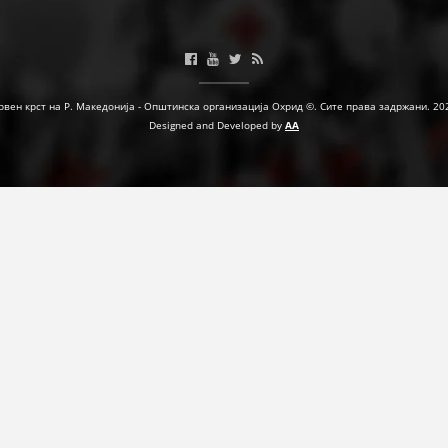
рвен крст на Р. Македонија - Општинска организација Охрид ©. Сите права задржани. 20
Designed and Developed by
AA