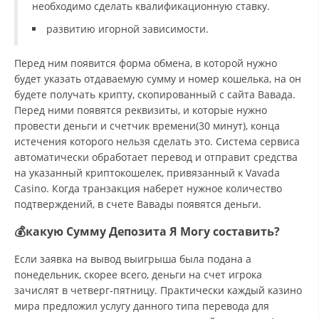
необходимо сделать квалификационную ставку.
развитию игорной зависимости.
Перед ним появится форма обмена, в которой нужно
будет указать отдаваемую сумму и номер кошелька, на он
будете получать крипту, скопированный с сайта Вавада.
Перед ними появятся реквизиты, и которые нужно
провести деньги и счетчик времени(30 минут), конца
истечения которого нельзя сделать это. Система сервиса
автоматически обработает перевод и отправит средства
на указанный криптокошелек, привязанный к Vavada
Casino. Когда транзакция наберет нужное количество
подтверждений, в счете Вавады появятся деньги.
💰какую Сумму Депозита Я Могу составить?
Если заявка на вывод выигрыша была подана а
понедельник, скорее всего, деньги на счет игрока
зачислят в четверг-пятницу. Практически каждый казино
мира предложил услугу данного типа перевода для