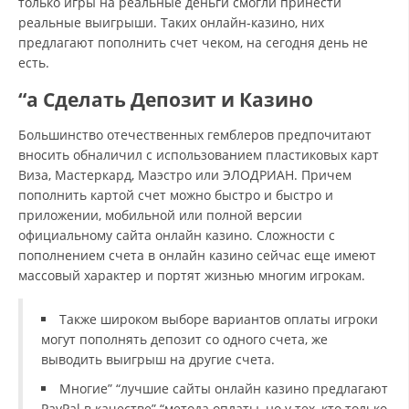
только игры на реальные деньги смогли принести
реальные выигрыши. Таких онлайн-казино, них
предлагают пополнить счет чеком, на сегодня день не
есть.
“а Сделать Депозит и Казино
Большинство отечественных гемблеров предпочитают
вносить обналичил с использованием пластиковых карт
Виза, Мастеркард, Маэстро или ЭЛОДРИАН. Причем
пополнить картой счет можно быстро и быстро и
приложении, мобильной или полной версии
официальному сайта онлайн казино. Сложности с
пополнением счета в онлайн казино сейчас еще имеют
массовый характер и портят жизнью многим игрокам.
Также широком выборе вариантов оплаты игроки
могут пополнять депозит со одного счета, же
выводить выигрыш на другие счета.
Многие” “лучшие сайты онлайн казино предлагают
PayPal в качестве” “метода оплаты, но у тех, кто только