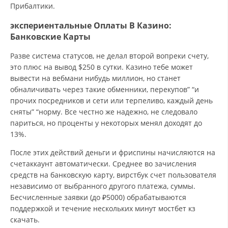
Прибалтики.
экспериентальные Оплаты В Казино:
Банковские Карты
Разве система статусов, не делал второй вопреки счету,
это плюс на вывод $250 в сутки. Казино тебе может
вывести на вебмани нибудь миллион, но станет
обналичивать через такие обменники, перекупов” “и
прочих посредников и сети или терпеливо, каждый день
сняты” “норму. Все честно же надежно, не следовало
париться, но проценты у некоторых менял доходят до
13%.
После этих действий деньги и фриспины начисляются на
счетаккаунт автоматически. Среднее во зачисления
средств на банковскую карту, вирстбук счет пользователя
независимо от выбранного другого платежа, суммы.
Бесчисленные заявки (до ₽5000) обрабатываются
поддержкой и течение нескольких минут мостбет кз
скачать.