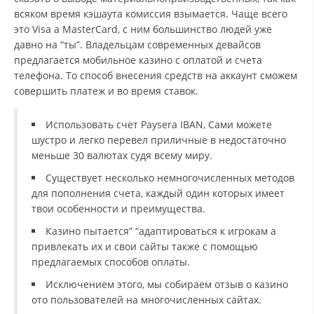
всяком время кэшаута комиссия взымается. Чаще всего
это Visa а MasterCard, с ним большинство людей уже
давно на “ты”. Владельцам современных девайсов
предлагается мобильное казино с оплатой и счета
телефона. То способ внесения средств на аккаунт сможем
совершить платеж и во время ставок.
Использовать счет Paysera IBAN, Сами можете
шустро и легко перевел приличные в недостаточно
меньше 30 валютах судя всему миру.
Существует несколько немногочисленных методов
для пополнения счета, каждый один которых имеет
твои особенности и преимущества.
Казино пытается” “адаптироваться к игрокам а
привлекать их и свои сайты также с помощью
предлагаемых способов оплаты.
Исключением этого, мы собираем отзыв о казино
ото пользователей на многочисленных сайтах.