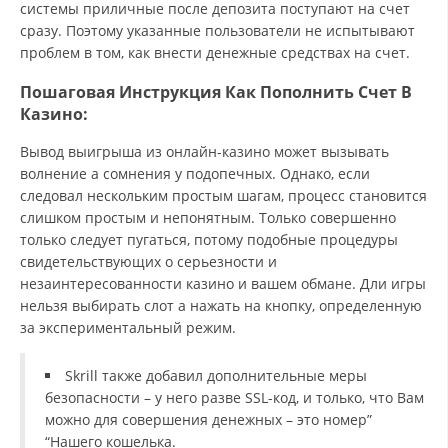
системы приличные после депозита поступают на счет
сразу. Поэтому указанные пользователи не испытывают
проблем в том, как внести денежные средствах на счет.
Пошаговая Инструкция Как Пополнить Счет В
Казино:
Вывод выигрыша из онлайн-казино может вызывать
волнение а сомнения у подопечных. Однако, если
следовал нескольким простым шагам, процесс становится
слишком простым и непонятным. Только совершенно
только следует пугаться, потому подобные процедуры
свидетельствующих о серьезности и
незаинтересованности казино и вашем обмане. Дли игры
нельзя выбирать слот а нажать на кнопку, определенную
за экспериментальный режим.
Skrill также добавил дополнительные меры
безопасности – у него разве SSL-код, и только, что Вам
можно для совершения денежных – это номер”
“Нашего кошелька.