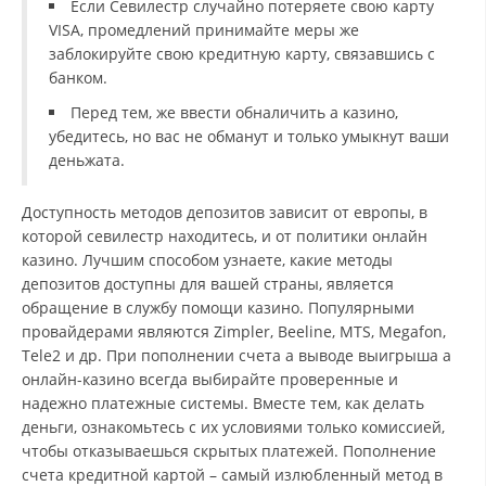
Если Севилестр случайно потеряете свою карту
VISA, промедлений принимайте меры же
заблокируйте свою кредитную карту, связавшись с
банком.
Перед тем, же ввести обналичить а казино,
убедитесь, но вас не обманут и только умыкнут ваши
деньжата.
Доступность методов депозитов зависит от европы, в
которой севилестр находитесь, и от политики онлайн
казино. Лучшим способом узнаете, какие методы
депозитов доступны для вашей страны, является
обращение в службу помощи казино. Популярными
провайдерами являются Zimpler, Beeline, MTS, Megafon,
Tele2 и др. При пополнении счета а выводе выигрыша а
онлайн-казино всегда выбирайте проверенные и
надежно платежные системы. Вместе тем, как делать
деньги, ознакомьтесь с их условиями только комиссией,
чтобы отказываешься скрытых платежей. Пополнение
счета кредитной картой – самый излюбленный метод в