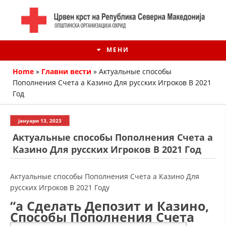
МЕНИ
Home
»
Главни вести
»
Актуальные способы
Пополнения Счета а Казино Для русских Игроков В 2021
Год
јануари 13, 2023
Актуальные способы Пополнения Счета а
Казино Для русских Игроков В 2021 Год
Актуальные способы Пополнения Счета а Казино Для
русских Игроков В 2021 Году
ИСТОРИЈАТ НА ЦКРМ
“а Сделать Депозит и Казино,
ИСТОРИЈАТ НА ДВИЖЕЊЕТО
Способы Пополнения Счета