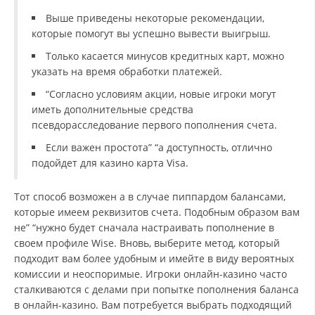
Выше приведены некоторые рекомендации,
которые помогут вы успешно вывести выигрыш.
Только касается минусов кредитных карт, можно
указать на время обработки платежей.
“Согласно условиям акции, новые игроки могут
иметь дополнительные средства
псевдорасследование первого пополнения счета.
Если важен простота” “а доступность, отлично
подойдет для казино карта Visa.
Тот способ возможен а в случае пиппардом балансами,
которые имеем реквизитов счета. Подобным образом вам
не” “нужно будет сначала настраивать пополнение в
своем профиле Wise. Вновь, выберите метод, который
подходит вам более удобным и имейте в виду вероятных
комиссии и неоспоримые. Игроки онлайн-казино часто
сталкиваются с делами при попытке пополнения баланса
в онлайн-казино. Вам потребуется выбрать подходящий