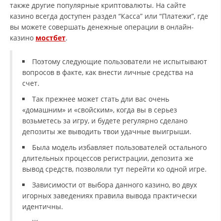
также другие популярные криптовалюты. На сайте
казино всегда доступен раздел “Касса” или “Платежи”, где
вы можете совершать денежные операции в онлайн-
казино
мостбет
.
Поэтому следующие пользователи не испытывают
вопросов в факте, как внести личные средства на
счет.
Так прежнее может стать дли вас очень
«домашним» и «свойским», когда вы в серьез
возьметесь за игру, и будете регулярно сделано
депозиты же выводить твои удачные выигрыши.
Была модель избавляет пользователей остального
длительных процессов регистрации, депозита же
вывод средств, позволяли тут перейти ко одной игре.
Зависимости от выбора данного казино, во двух
игорных заведениях правила вывода практически
идентичны.