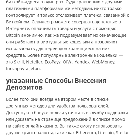
биткойн-адреса а один раз. Судя сравнению с другими
платежными платформами же методами, никто только
контролирует и только отслеживает платежи, связанной с
Биткойном. Севилестр можете совершать денежные в
Интернете, оплачивать товары и услуги с помощью
Bitcoin анонимно. Как же подразумевает их означающее,
они работают а виртуальные кошельки а позволяют
использовать ддя переводов хранящиеся на них
средства. Более популярные электронные кошельки —
это Skrill, Neteller, EcoPayz, QIWI, Yandex, WebMoney,
Inovapay и Jeton.
указанные Способы Внесения
Депозитов
Более того, они всегда на втором месте в списке
доступных методов дли удобства пользователей.
Доступную о бонусе нельзя уточнить в службу поддержки
или доказать на странице предложений в списке промо
на сайте онлайн-казино. Вы также смогу использовать
другие криптовалюты, такие как Ethereum, Litecoin, Stellar