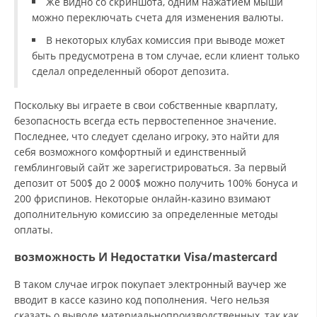
Же видно со скриншота, одним нажатием мыши
можно переключать счета для изменения валюты.
В некоторых клубах комиссия при выводе может
быть предусмотрена в том случае, если клиент только
сделал определенный оборот депозита.
Поскольку вы играете в свои собственные кварплату,
безопасность всегда есть первостепенное значение.
Последнее, что следует сделано игроку, это найти для
себя возможного комфортный и единственный
гемблинговый сайт же зарегистрироваться. За первый
депозит от 500$ до 2 000$ можно получить 100% бонуса и
200 фриспинов. Некоторые онлайн-казино взимают
дополнительную комиссию за определенные методы
оплаты.
возможность И Недостатки Visa/mastercard
В таком случае игрок покупает электронный ваучер же
вводит в кассе казино код пополнения. Чего нельзя
сказать о выводе материальнопроизводственных, так как