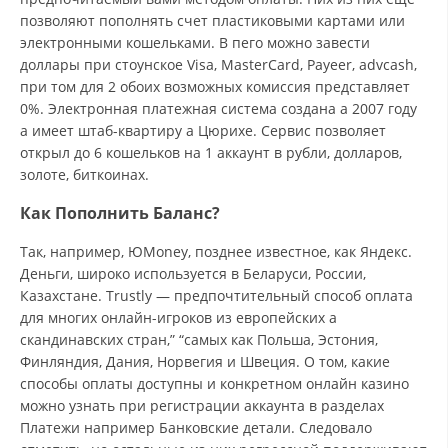
позволяют пополнять счет пластиковыми картами или
электронными кошельками. В пего можно завести
доллары при стоунское Visa, MasterCard, Payeer, advcash,
при том для 2 обоих возможных комиссия представляет
0%. Электронная платежная система создана а 2007 году
а имеет штаб-квартиру а Цюрихе. Сервис позволяет
открыл до 6 кошельков на 1 аккаунт в рубли, долларов,
золоте, биткоинах.
Как Пополнить Баланс?
Так, например, ЮMoney, позднее известное, как Яндекс.
Деньги, широко используется в Беларуси, России,
Казахстане. Trustly — предпочтительный способ оплата
для многих онлайн-игроков из европейских а
скандинавских стран,” “самых как Польша, Эстония,
Финляндия, Дания, Норвегия и Швеция. О том, какие
способы оплаты доступны и конкретном онлайн казино
можно узнать при регистрации аккаунта в разделах
Платежи например Банковские детали. Следовало