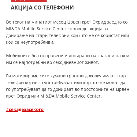
СТРУКТУРА НА ОРГАНИЗАЦИЈАТА
АКЦИЈА СО ТЕЛЕФОНИ
КОНТАКТ ИНФОРМАЦИИ
Во текот на минатиот месец Црвен крст Охрид заедно со
ЧЛЕНСТВО ВО ПРОФЕСИОНАЛНИ ТЕЛА
MI&DA Mobile Service Center спроведе акција за
донирање на стари телефони кои што не се користат или
кои се неупотребливи.
ЗАКОН ЗА ЦКРМ
Мобилните беа поправени и донирани на граѓани на кои
им се најпотребни во секојдневниот живот.
СТАТУТ НА ЦКРМ
Ги мотивираме сите хумани граѓани доколку имаат стар
телефон кој не го употребуваат или кој што не можат да
го употребуваат да го донираат во просториите на Црвен
крст Охрид или MI&DA Mobile Service Center.
ОРГАНИЗАЦИЈА И РАЗВОЈ
#секадезасекого
РАКОВОДЕН ОДБОР
СОБРАНИЕ
СТРУКТУРА И ОРГАНИЗАЦИОНА ПОСТАВЕНОСТ