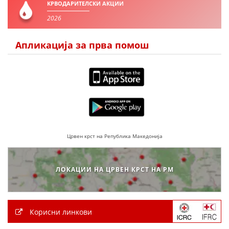
КРВОДАРИТЕЛСКИ АКЦИИ
2026
ПРИРАЧНИЦИ
Апликација за прва помош
СТРАТЕГИИ
ЕДУКАТИВНО ИНФОРМАТИВНИ МАТЕРИЈАЛИ
БРОШУРИ
ПОСТЕРИ
ПРЕЗЕНТАЦИИ
Црвен крст на Република Македонија
ЛОКАЦИИ НА ЦРВЕН КРСТ НА РМ
Корисни линкови