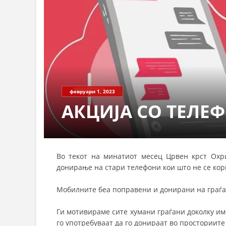
февруари 1, 2023
АКЦИЈА СО ТЕЛЕ
Во текот на минатиот месец Црвен крст Охри
донирање на стари телефони кои што не се кор
Мобилните беа поправени и донирани на граѓан
Ги мотивираме сите хумани граѓани доколку има
го употребуваат да го донираат во просториите