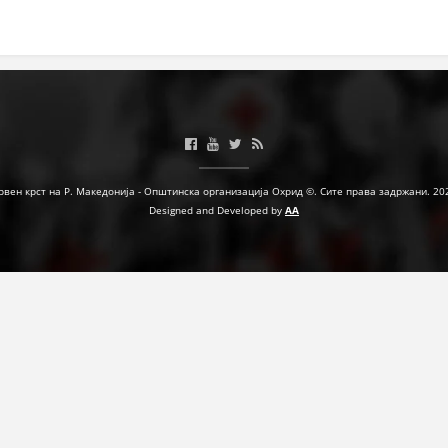
ЗНАЧЕЊЕ НА СЛУЖБАТА ЗА БАРАЊЕ
ФОРМУЛАРИ ЗА БАРАЊА
ЗДРАВСТВЕНО ПРЕВЕНТИВНА ДЕЈНОСТ
ПРВА ПОМОШ
КРВОДАРИТЕЛСТВО
рвен крст на Р. Македонија - Општинска организација Охрид ©. Сите права задржани. 20
Designed and Developed by
AA
ИНФОРМАЦИИ ЗА БОЛЕСТИ
МЕНАЏМЕНТ НА ВОЛОНТЕРИ
ЗА НАС
ДЕЈСТВУВАЊЕ