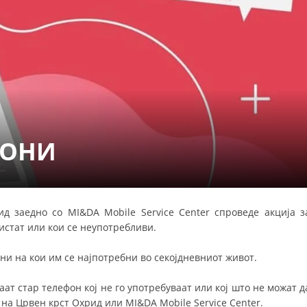
СТРУКТУРА НА ОРГАНИЗАЦИЈАТА
КОНТАКТ ИНФОРМАЦИИ
ЧЛЕНСТВО ВО ПРОФЕСИОНАЛНИ ТЕЛА
ЗАКОН ЗА ЦКРМ
СТАТУТ НА ЦКРМ
ФОНИ
д заедно со MI&DA Mobile Service Center спроведе акција з
ОРГАНИЗАЦИЈА И РАЗВОЈ
истат или кои се неупотребливи.
РАКОВОДЕН ОДБОР
и на кои им се најпотребни во секојдневниот живот.
СОБРАНИЕ
ат стар телефон кој не го употребуваат или кој што не можат д
СТРУКТУРА И ОРГАНИЗАЦИОНА ПОСТАВЕНОСТ
 на Црвен крст Охрид или MI&DA Mobile Service Center.