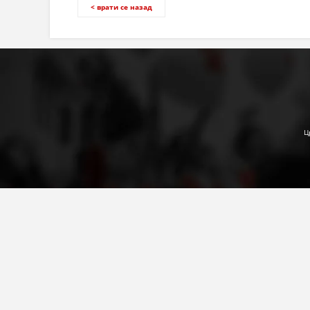
< врати се назад
Ц