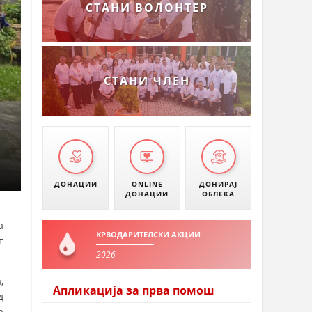
СТАНИ ВОЛОНТЕР
СТАНИ ЧЛЕН
ДОНАЦИИ
ONLINE
ДОНИРАЈ
ДОНАЦИИ
ОБЛЕКА
а
КРВОДАРИТЕЛСКИ АКЦИИ
т
2026
,
Апликација за прва помош
д
а