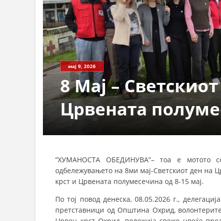
мај 9, 2026
8 Мај – Светскиот
Црвената полуме
“ХУМАНОСТА ОБЕДИНУВА”– тоа е мотото со
одбележувањето на 8ми мај-Светскиот ден на 
крст и Црвената полумесечина од 8-15 мај.
По тој повод денеска, 08.05.2026 г., делегац
претставници од Општина Охрид, волонтерите 
Црвен крст Охрид, положија свежо цвеќе пре