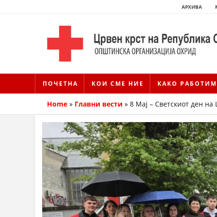
АРХИВА
ПОЧЕТНА
КОИ СМЕ НИЕ
КАКО РАБОТИМ
Home
»
Главни вести
»
8 Мај – Светскиот ден н