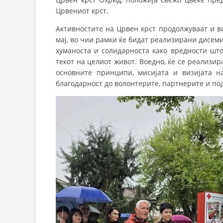
Црвениот крст.
Активностите на Црвен крст продолжуваат и в
мај, во чии рамки ќе бидат реализирани дисем
хуманоста и солидарноста како вредности што
текот на целиот живот. Воедно, ќе се реализир
основните принципи, мисијата и визијата н
благодарност до волонтерите, партнерите и п