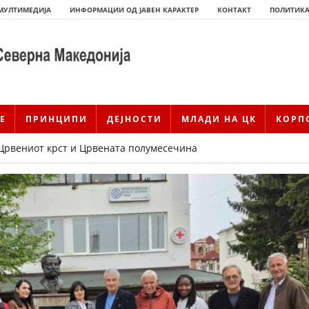
МУЛТИМЕДИЈА
ИНФОРМАЦИИ ОД ЈАВЕН КАРАКТЕР
КОНТАКТ
ПОЛИТИКА
Е
ПРИНЦИПИ
ДЕЈНОСТИ
МЛАДИ НА ЦК
КОРП
а Црвениот крст и Црвената полумесечина
ИСТОРИЈАТ НА ЦКРМ
ИСТОРИЈАТ НА ДВИЖЕЊЕТО