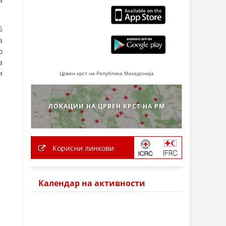
5
а
о
а
и
Црвен крст на Република Македонија
ЛОКАЦИИ НА ЦРВЕН КРСТ НА РМ
Корисни линкови
Календар на активности