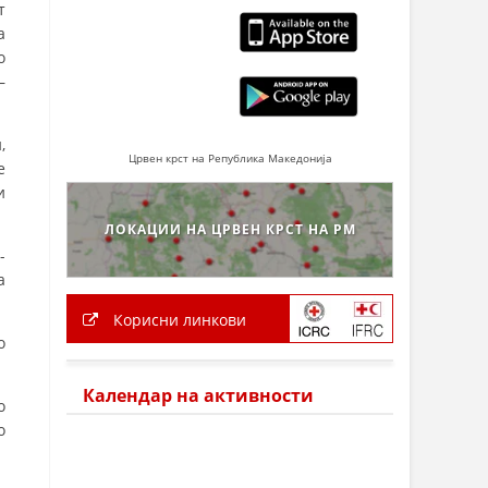
т
а
о
–
,
Црвен крст на Република Македонија
е
и
ЛОКАЦИИ НА ЦРВЕН КРСТ НА РМ
-
а
Корисни линкови
о
Календар на активности
о
о