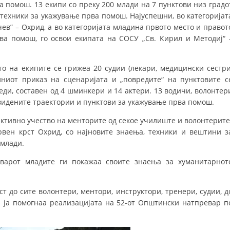
 помош. 13 екипи со преку 200 млади на 7 пунктови низ градо
ДИСЕМИНАЦИЈА
техники за укажување прва помош. Најуспешни, во категоријат
ев” – Охрид, а во категоријата младина првото место и правот
MЕЃУНАРОДНО ХУМАНИТАРНО ПРАВО
ва помош, го освои екипата на СОСУ „Св. Кирил и Методиј“ 
ПРОМОЦИЈА НА ХУМАНИ ВРЕДНОСТИ
о на екипите се грижеа 20 судии (лекари, медицински сестри
УПОТРЕБА И ЗАШТИТА НА АМБЛЕМОТ
ниот приказ на сценаријата и „повредите“ на пунктовите с
ди, составен од 4 шминкери и 14 актери. 13 водичи, волонтер
СОЦИЈАЛНО ХУМАНИТАРНА ДЕЈНОСТ
видените траектории и пунктови за укажување прва помош.
КАКО ДА ДОНИРАТЕ
 активно учество на менторите од секое училиште и волонтерите
ПОДГОТВЕНОСТ И ДЕЈСТВО ПРИ КАТАСТРОФИ
вен крст Охрид, со најновите знаења, техники и вештини з
 млади.
ТИМОВИ НА ООЦК ОХРИД
еварот младите ги покажаа своите знаења за хуманитарнот
ПРОЕКТИ – ПОДГОТВЕНОСТ И ДЕЈСТВУВАЊЕ ПРИ КАТАСТРОФИ
ОДНОСИ СО ЈАВНОСТ
т до сите волонтери, ментори, инструктори, тренери, судии, д
 ја помогнаа реализацијата на 52-от Општински натпревар п
ИСТРАЖУВАЊЕ НА ЈАВНО МИСЛЕЊЕ
МЕЃУНАРОДНА СОРАБОТКА