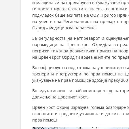
и младина се натпреваруваа во укажување прва
ги презентираа стекнатите знаења, вештини и 
подмладок беше екипата на ООУ ,,Григор Прлич
на учество на Регионалниот натпревар по пр
Охрид – медицинска паралелка.
За регуларноста на натпреварот и оценувањет
парамедици на Црвен крст Охрид), а за реал
погрижи тимот за реалистички приказ на повре
на Црвен крст Охрид ги водеа екипите по пред
Во овој циклус на подготвока на учениците, со
тренери и инструктори по прва помош на Цр
укажување на прва помош се здобија преку 200
Во едукативниот и забавниот дел од натпр
движење на Црвениот крст.
Црвен крст Охрид изразува голема благодарнос
основните и средните училишта и до сите кои
прва помош