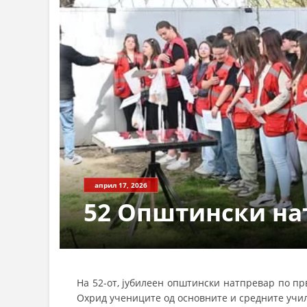
април 17, 2026
52 Општински на
На 52-от, јубилеен општински натпревар по пр
Охрид учениците од основните и средните учи