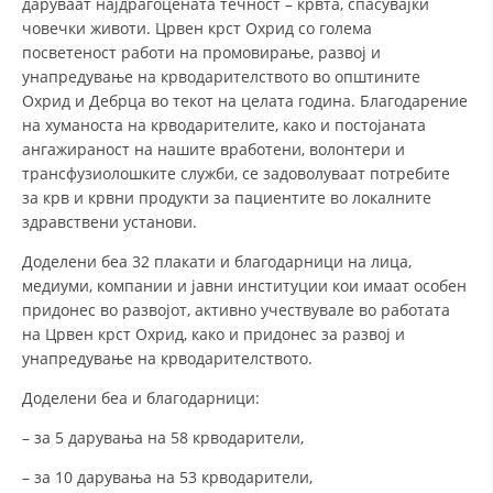
даруваат најдрагоцената течност – крвта, спасувајќи
човечки животи. Црвен крст Охрид со голема
ЗНАЧЕЊЕ НА СЛУЖБАТА ЗА БАРАЊЕ
посветеност работи на промовирање, развој и
унапредување на крводарителството во општините
ФОРМУЛАРИ ЗА БАРАЊА
Охрид и Дебрца во текот на целата година. Благодарение
на хуманоста на крводарителите, како и постојаната
ЗДРАВСТВЕНО ПРЕВЕНТИВНА ДЕЈНОСТ
ангажираност на нашите вработени, волонтери и
ПРВА ПОМОШ
трансфузиолошките служби, се задоволуваат потребите
за крв и крвни продукти за пациентите во локалните
КРВОДАРИТЕЛСТВО
здравствени установи.
ИНФОРМАЦИИ ЗА БОЛЕСТИ
Доделени беа 32 плакати и благодарници на лица,
медиуми, компании и јавни институции кои имаат особен
МЕНАЏМЕНТ НА ВОЛОНТЕРИ
придонес во развојот, активно учествувале во работата
на Црвен крст Охрид, како и придонес за развој и
унапредување на крводарителството.
ЗА НАС
Доделени беа и благодарници:
ДЕЈСТВУВАЊЕ
– за 5 дарувања на 58 крводарители,
– за 10 дарувања на 53 крводарители,