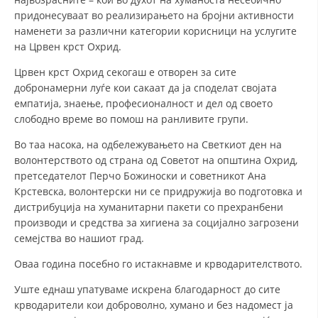
придонесуваат во реализирањето на бројни активности
ДИСЕМИНАЦИЈА
наменети за различни категории корисници на услугите
на Црвен крст Охрид.
MЕЃУНАРОДНО ХУМАНИТАРНО ПРАВО
Црвен крст Охрид секогаш е отворен за сите
ПРОМОЦИЈА НА ХУМАНИ ВРЕДНОСТИ
добронамерни луѓе кои сакаат да ја споделат својата
УПОТРЕБА И ЗАШТИТА НА АМБЛЕМОТ
емпатија, знаење, професионалност и дел од своето
слободно време во помош на ранливите групи.
СОЦИЈАЛНО ХУМАНИТАРНА ДЕЈНОСТ
Во таа насока, на одбележувањето на Светкиот ден на
КАКО ДА ДОНИРАТЕ
волонтерството од страна од Советот на општина Охрид,
претседателот Перчо Божиноски и советникот Ана
ПОДГОТВЕНОСТ И ДЕЈСТВО ПРИ КАТАСТРОФИ
Крстевска, волонтерски ни се придружија во подготовка и
дистрибуција на хуманитарни пакети со прехранбени
ТИМОВИ НА ООЦК ОХРИД
производи и средства за хигиена за социјално загрозени
ПРОЕКТИ – ПОДГОТВЕНОСТ И ДЕЈСТВУВАЊЕ ПРИ КАТАСТРОФИ
семејства во нашиот град.
ОДНОСИ СО ЈАВНОСТ
Оваа година посебно го истакнавме и крводарителството.
Уште еднаш упатуваме искрена благодарност до сите
ИСТРАЖУВАЊЕ НА ЈАВНО МИСЛЕЊЕ
крводарители кои доброволно, хумано и без надомест ја
МЕЃУНАРОДНА СОРАБОТКА