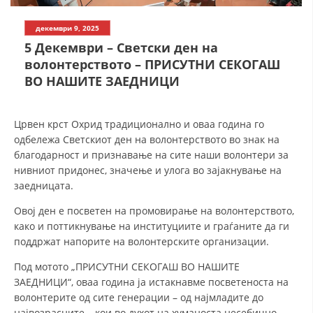
СТРУКТУРА НА ОРГАНИЗАЦИЈАТА
декември 9, 2025
КОНТАКТ ИНФОРМАЦИИ
5 Декември – Светски ден на
ЧЛЕНСТВО ВО ПРОФЕСИОНАЛНИ ТЕЛА
волонтерството – ПРИСУТНИ СЕКОГАШ
ВО НАШИТЕ ЗАЕДНИЦИ
ЗАКОН ЗА ЦКРМ
Црвен крст Охрид традиционално и оваа година го
одбележа Светскиот ден на волонтерството во знак на
СТАТУТ НА ЦКРМ
благодарност и признавање на сите наши волонтери за
нивниот придонес, значење и улога во зајакнување на
заедницата.
Овој ден е посветен на промовирање на волонтерството,
како и поттикнување на институциите и граѓаните да ги
ОРГАНИЗАЦИЈА И РАЗВОЈ
поддржат напорите на волонтерските организации.
РАКОВОДЕН ОДБОР
Под мотото „ПРИСУТНИ СЕКОГАШ ВО НАШИТЕ
ЗАЕДНИЦИ“, оваа година ја истакнавме посветеноста на
СОБРАНИЕ
волонтерите од сите генерации – од најмладите до
СТРУКТУРА И ОРГАНИЗАЦИОНА ПОСТАВЕНОСТ
највозрасните – кои во духот на хуманоста несебично