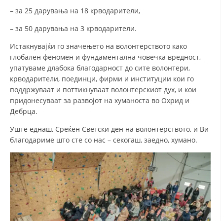
– за 25 дарувања на 18 крводарители,
– за 50 дарувања на 3 крводарители.
ПРИРАЧНИЦИ
Истакнувајќи го значењето на волонтерството како
СТРАТЕГИИ
глобален феномен и фундаментална човечка вредност,
ЕДУКАТИВНО ИНФОРМАТИВНИ МАТЕРИЈАЛИ
упатуваме длабока благодарност до сите волонтери,
крводарители, поединци, фирми и институции кои го
БРОШУРИ
поддржуваат и поттикнуваат волонтерскиот дух, и кои
придонесуваат за развојот на хуманоста во Охрид и
ПОСТЕРИ
Дебрца.
ПРЕЗЕНТАЦИИ
Уште еднаш, Среќен Светски ден на волонтерството, и Ви
благодариме што сте со нас – секогаш, заедно, хумано.