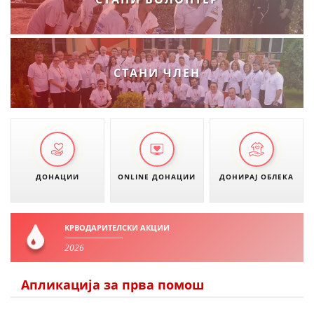
ЗНАЧЕЊЕ НА СЛУЖБАТА ЗА БАРАЊЕ
ФОРМУЛАРИ ЗА БАРАЊА
СТАНИ ЧЛЕН
ЗДРАВСТВЕНО ПРЕВЕНТИВНА ДЕЈНОСТ
ПРВА ПОМОШ
КРВОДАРИТЕЛСТВО
ИНФОРМАЦИИ ЗА БОЛЕСТИ
ДОНАЦИИ
ONLINE ДОНАЦИИ
ДОНИРАЈ ОБЛЕКА
МЕНАЏМЕНТ НА ВОЛОНТЕРИ
КРВОДАРИТЕЛСКИ АКЦИИ
ЗА НАС
2026
ДЕЈСТВУВАЊЕ
Апликација за прва помош