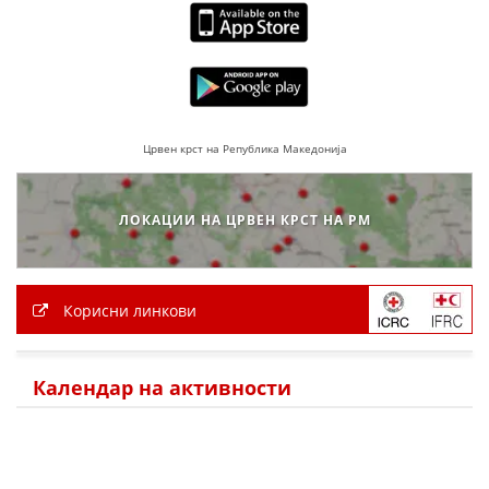
ПРИРАЧНИЦИ
СТРАТЕГИИ
ЕДУКАТИВНО ИНФОРМАТИВНИ МАТЕРИЈАЛИ
Црвен крст на Република Македонија
БРОШУРИ
ЛОКАЦИИ НА ЦРВЕН КРСТ НА РМ
ПОСТЕРИ
ПРЕЗЕНТАЦИИ
Корисни линкови
Календар на активности