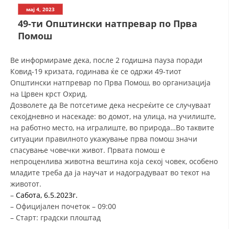
СТРУКТУРА НА ОРГАНИЗАЦИЈАТА
мај 4, 2023
49-ти Општински натпревар по Прва
КОНТАКТ ИНФОРМАЦИИ
Помош
ЧЛЕНСТВО ВО ПРОФЕСИОНАЛНИ ТЕЛА
Ве информираме дека, после 2 годишна пауза поради
Ковид-19 кризата, годинава ќе се одржи 49-тиот
Општински натпревар по Прва Помош, во организација
ЗАКОН ЗА ЦКРМ
на Црвен крст Охрид.
Дозволете да Ве потсетиме дека несреќите се случуваат
СТАТУТ НА ЦКРМ
секојдневно и насекаде: во домот, на улица, на училиште,
на работно место, на игралиште, во природа…Во таквите
ситуации правилното укажување прва помош значи
спасување човечки живот. Првата помош е
непроценлива животна вештина која секој човек, особено
ОРГАНИЗАЦИЈА И РАЗВОЈ
младите треба да ја научат и надоградуваат во текот на
животот.
РАКОВОДЕН ОДБОР
–
Сабота, 6.5.2023г.
–
Официјален почеток – 09:00
СОБРАНИЕ
–
Старт: градски плоштад
СТРУКТУРА И ОРГАНИЗАЦИОНА ПОСТАВЕНОСТ