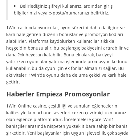
Belirlediğiniz şifreyi kullanırız, ardından giriş
bilgilerinizi veya e-posta/numaranızı belirtiriz.
1Win casinoda oyuncular, oyun sürecini daha da ilginç ve
karlı hale getiren düzenli bonuslar ve promosyon kodları
alabilirler. Platforma kaydolurken kullanıcılar sıklıkla
hoşgeldin bonusu alır, bu başlangıç bakiyesini artırabilir ve
daha ?ok heyecan katabilir. Buna ek olarak, bakiyeyi
yatırırken oyuncular yatırma işleminde promosyon kodunu
kullanabilir, bu da oyun için ek fonlar almanızı sağlar. Bu
aktiviteler, 1Win’de oyunu daha de uma çekici ve karlı hale
getirir.
Haberler Empieza Promosyonlar
1Win Online casino, çeşitliliği ve sunulan eğlencelerin
kalitesiyle kumarhane severleri çeken çevrimiçi uzmanınız
olan eğlence platformudur. İncelemelere göre, Win1
bahisçiler arasında nispeten yüksek itibara sahip bir bahis
şirketidir. Yeni başlayanlar için uygun işlevsellik, çok sayıda