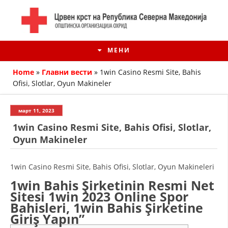
МЕНИ
Home
»
Главни вести
»
1win Casino Resmi Site, Bahis
Ofisi, Slotlar, Oyun Makineler
март 11, 2023
1win Casino Resmi Site, Bahis Ofisi, Slotlar,
Oyun Makineler
1win Casino Resmi Site, Bahis Ofisi, Slotlar, Oyun Makineleri
1win Bahis Şirketinin Resmi Net
ИСТОРИЈАТ НА ЦКРМ
Sitesi 1win 2023 Online Spor
Bahisleri, 1win Bahis Şirketine
ИСТОРИЈАТ НА ДВИЖЕЊЕТО
Giriş Yapın”