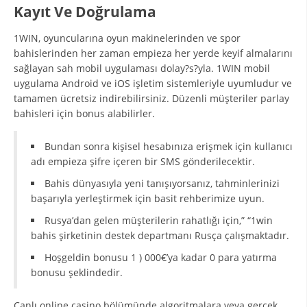
Kayıt Ve Doğrulama
1WIN, oyuncularına oyun makinelerinden ve spor
bahislerinden her zaman empieza her yerde keyif almalarını
sağlayan sah mobil uygulaması dolay?s?yla. 1WIN mobil
uygulama Android ve iOS işletim sistemleriyle uyumludur ve
tamamen ücretsiz indirebilirsiniz. Düzenli müşteriler parlay
bahisleri için bonus alabilirler.
Bundan sonra kişisel hesabınıza erişmek için kullanıcı
adı empieza şifre içeren bir SMS gönderilecektir.
Bahis dünyasıyla yeni tanışıyorsanız, tahminlerinizi
başarıyla yerleştirmek için basit rehberimize uyun.
Rusya’dan gelen müşterilerin rahatlığı için,” “1win
bahis şirketinin destek departmanı Rusça çalışmaktadır.
Hoşgeldin bonusu 1 ) 000€’ya kadar 0 para yatırma
bonusu şeklindedir.
Canlı online casino bölümünde algoritmalara veya gerçek