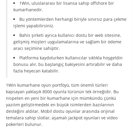
1Win, uluslararası bir lisansa sahip offshore bir
kumarhanedir.
Bu yöntemlerden herhangi biriyle sınırsız para çekme
işlemi yapabilirsiniz.
Bahis şirketi ayrıca kullanıcı dostu bir web sitesine,
gelişmiş müşteri uygulamalarına ve sağlam bir ödeme
aracı seçimine sahiptir.
Platforma kaydolurken kullanıcılar sıklıkla hoşgeldin
bonusu alır, bu başlangıç bakiyesini artırabilir ve daha
fazla heyecan katabilir.
1Win kumarhane oyun portföyü, tüm önemli türleri
kapsayan yaklaşık 8000 oyunla türünün tek örneğidir. Bu
nispeten en yeni bir kumarhane için mümkündü çünkü
yazılım geliştirmedeki en büyük isimlerden bazılarının
desteğini aldılar. Mobil dostu oyunlar arasında orijinal
temalara sahip slotlar, aşamalı jackpot oyunları ve video
pokerleri bulunur.