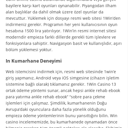
bayilere karşı kart oyunları oynanabilir. Piyangodan ilham
alan başlıklar da dahil olmak üzere özel oyunlar da
mevcuttur. Yüklemek için dosyayı resmi web sitesi 1Win’den
indirmeniz gerekir. Programın her yeni kullanıcısının oyun
hesabına 1500 lira yatırılıyor. 1Win’in resmi internet sitesi
moderndir empieza farklı dillerde gerekli tüm işlevlere ve
fonksiyonlara sahiptir. Navigasyon basit ve kullanışlıdır, aşırı
bölüm yüklemesi yoktur.
In Kumarhane Deneyimi
Web istemcisini indirmek için, resmi web sitesinde 1win’e
giriş yapmanız, Android veya iOS simgesine (cihazın işletim
sistemine bağlı olarak) tıklamanız gerekir. 1Win Casino 13
ortak ödeme yöntemi sunar, ancak hepsi ankle rehab ebook
para yatırma ankle rehab ebook” “sobre para çekme
işlemleri için çalışmaz. Şimdilik, kumarhanenin Doğu
Avrupa’daki oyunculara daha fazla yönelik olduğunu
empieza ödeme yöntemlerinin bunu yansıttığını bilin. Win
casino incelememizde, bu kumarhanede oynamadan önce