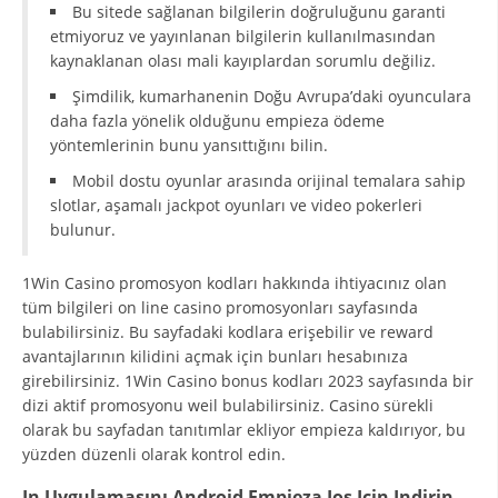
Bu sitede sağlanan bilgilerin doğruluğunu garanti
etmiyoruz ve yayınlanan bilgilerin kullanılmasından
kaynaklanan olası mali kayıplardan sorumlu değiliz.
Şimdilik, kumarhanenin Doğu Avrupa’daki oyunculara
daha fazla yönelik olduğunu empieza ödeme
yöntemlerinin bunu yansıttığını bilin.
Mobil dostu oyunlar arasında orijinal temalara sahip
slotlar, aşamalı jackpot oyunları ve video pokerleri
bulunur.
1Win Casino promosyon kodları hakkında ihtiyacınız olan
tüm bilgileri on line casino promosyonları sayfasında
bulabilirsiniz. Bu sayfadaki kodlara erişebilir ve reward
avantajlarının kilidini açmak için bunları hesabınıza
girebilirsiniz. 1Win Casino bonus kodları 2023 sayfasında bir
dizi aktif promosyonu weil bulabilirsiniz. Casino sürekli
olarak bu sayfadan tanıtımlar ekliyor empieza kaldırıyor, bu
yüzden düzenli olarak kontrol edin.
In Uygulamasını Android Empieza Ios Için Indirin