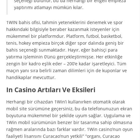
seçeneği bulunur, bu da herhangi bir engeli empieza
yaptırımı atlamayı mümkün kılar.
1WIN bahis ofisi, tahmin yeteneklerini denemek ve spor
hakkındaki bilgisiyle beraber kazanmak isteyenler için
mükemmel bir platformdur. Platform, futbol, basketbol,
tenis, hokey empieza birçok diğer spor dalında geniş bir
bahis seçeneği sunmaktadır. Hayır, eğer bahisçi para
yatırma işleminin 0’ünü gerçekleştirmişse. Her etkinliğe
zengin bir kadro eşlik eder – 200’e kadar işaretleyici. Tüm
maçın yanı sıra belirli zaman dilimleri için de kuponlar ve
handikaplar mevcuttur.
In Casino Artıları Ve Eksileri
Herhangi bir cihazdan 1Win’i kullanırken otomatik olarak
mobil site sürümüne geçersiniz, bu da telefonunuzun ekran
boyutuna mükemmel bir şekilde uyum sağlar. Uygulama ve
1Win mobil sürümünün benzer bir tasarıma sahip olmasına
rağmen aralarında bazı farklar vardır. 1Win casino’nun oyun
faaliyeti lisansını Curacao’nun yetkili” “organı, Curacao