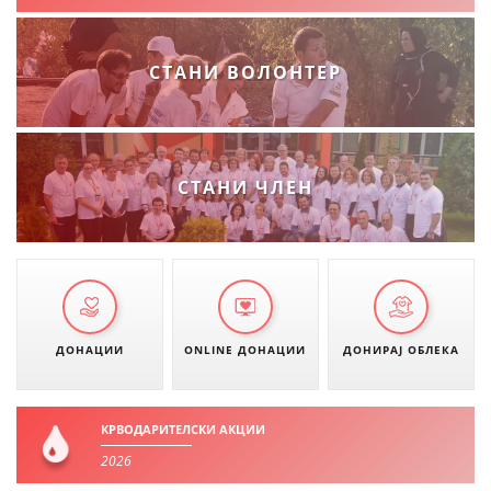
СТАНИ ВОЛОНТЕР
СТАНИ ЧЛЕН
ДОНАЦИИ
ONLINE ДОНАЦИИ
ДОНИРАЈ ОБЛЕКА
КРВОДАРИТЕЛСКИ АКЦИИ
2026