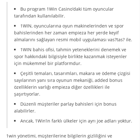
Bu program 1Win Casino’daki tüm oyuncular
tarafından kullanılabilir.
1WIN, oyuncularına oyun makinelerinden ve spor
bahislerinden her zaman empieza her yerde keyif
almalarını sağlayan resmi mobil uygulaması vas?tas? ile.
1WIN bahis ofisi, tahmin yeteneklerini denemek ve
spor hakkındaki bilgisiyle birlikte kazanmak isteyenler
için mükemmel bir platformdur.
Çeşitli temaları, tasarımları, makara ve ödeme çizgisi
sayılarının yanı sıra oyunun mekaniği, added bonus
özelliklerin varlığı empieza diğer özellikleri ile
şaşırtıyorlar.
Düzenli müşteriler parlay bahisleri için bonus
alabilirler.
Ancak, 1Win’in farklı ülkeler için ayrı joe adları yoktur.
1win yönetimi, müşterilerine bilgilerin gizliliğini ve