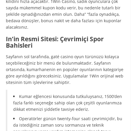
kilidini hızla açacaktır. 1Win Casino, sadık oyunculara çok
sayıda mükemmel kupon kodu verir, bu nedenle tutarlı bir
şekilde oynadığınızdan emin olun. Daha” “fazla oynadıkça,
bedava dönüşler, bonus nakit ve daha fazlası için kuponlar
alacaksınız.
In’in Resmi Sitesi: Çevrimiçi Spor
Bahisleri
Sayfanın sol tarafında, gaté casino oyun türünüzü kolayca
seçebileceğiniz bir menü de bulunmaktadır. Sayfanın
ortasında, kumarhanenin en popüler oyunlarının kategoriye
göre ayrıldığını göreceksiniz. Uygulamalar 1Win orijinal web
sitesinin tüm işlevlerine sahiptir.
Kumar eğlencesi konusunda tutkuluysanız, 1500’den
fazla farklı seçeneğe sahip olan çok çeşitli oyunlarımıza
dikkat etmenizi şiddetle tavsiye ederiz.
Operatörler günün twenty-four saati çevrimiçidir, bu
da istediğiniz zaman soru sormanıza ve teknik