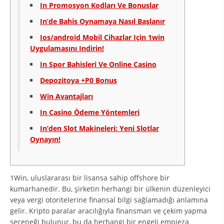
In Promosyon Kodları Ve Bonuslar
ЗНАЧЕЊЕ НА СЛУЖБАТА ЗА БАРАЊЕ
In’de Bahis Oynamaya Nasıl Başlanır
Ios/android Mobil Cihazlar Için 1win
ФОРМУЛАРИ ЗА БАРАЊА
Uygulamasını Indirin!
ЗДРАВСТВЕНО ПРЕВЕНТИВНА ДЕЈНОСТ
In Spor Bahisleri Ve Online Casino
ПРВА ПОМОШ
Depozitoya +P0 Bonus
КРВОДАРИТЕЛСТВО
Win Avantajları
In Casino Ödeme Yöntemleri
ИНФОРМАЦИИ ЗА БОЛЕСТИ
In’den Slot Makineleri: Yeni Slotlar
МЕНАЏМЕНТ НА ВОЛОНТЕРИ
Oynayın!
ЗА НАС
1Win, uluslararası bir lisansa sahip offshore bir
kumarhanedir. Bu, şirketin herhangi bir ülkenin düzenleyici
ДЕЈСТВУВАЊЕ
veya vergi otoritelerine finansal bilgi sağlamadığı anlamına
gelir. Kripto paralar aracılığıyla finansman ve çekim yapma
seçeneği bulunur, bu da herhangi bir engeli empieza