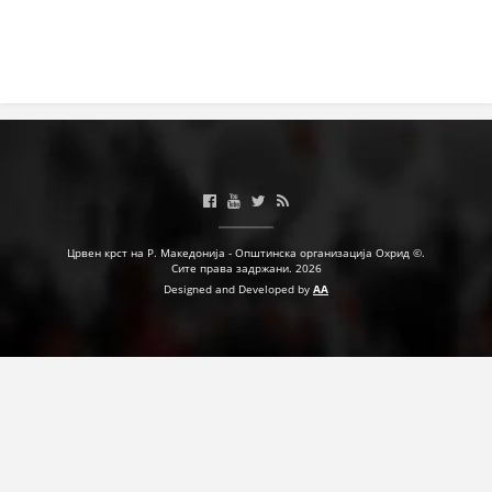
Црвен крст на Р. Македонија - Општинска организација Охрид ©.
Сите права задржани. 2026
Designed and Developed by
AA