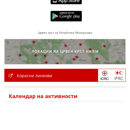
ПРИРАЧНИЦИ
СТРАТЕГИИ
Црвен крст на Република Македонија
ЕДУКАТИВНО ИНФОРМАТИВНИ МАТЕРИЈАЛИ
БРОШУРИ
ЛОКАЦИИ НА ЦРВЕН КРСТ НА РМ
ПОСТЕРИ
ПРЕЗЕНТАЦИИ
Корисни линкови
Календар на активности