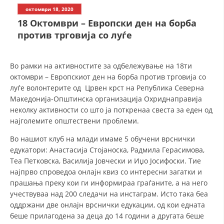
СТРУКТУРА НА ОРГАНИЗАЦИЈАТА
октомври 18, 2020
18 Октомври – Европски ден на борба
КОНТАКТ ИНФОРМАЦИИ
против трговија со луѓе
ЧЛЕНСТВО ВО ПРОФЕСИОНАЛНИ ТЕЛА
Во рамки на активностите за одбележување на 18ти
октомври – Европскиот ден на борба против трговија со
ЗАКОН ЗА ЦКРМ
луѓе волонтерите од Црвен крст на Република Северна
Македонија-Општинска организација Охриднаправија
СТАТУТ НА ЦКРМ
неколку активности со што ја поткренаа свеста за еден од
најголемите општествени проблеми.
Во нашиот клуб на млади имаме 5 обучени врснички
едукатори: Анастасија Стојаноска, Радмила Герасимова,
Теа Петковска, Василија Јовчески и Иџо Јосифоски. Тие
ОРГАНИЗАЦИЈА И РАЗВОЈ
најпрво спроведоа онлајн квиз со интересни загатки и
прашања преку кои ги информираа граѓаните, а на него
РАКОВОДЕН ОДБОР
учествуваа над 200 следачи на инстаграм. Исто така беа
СОБРАНИЕ
оддржани две онлајн врснички едукации, од кои едната
беше прилагодена за деца до 14 години а другата беше
СТРУКТУРА И ОРГАНИЗАЦИОНА ПОСТАВЕНОСТ