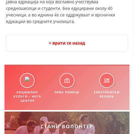
јавна едукација на која воглавно учествуваа
средношколци и студенти. Беа едуцирани околу 40
ДИСЕМИНАЦИЈА
учесници, а во иднина ќе се оддржуваат и врснички
MЕЃУНАРОДНО ХУМАНИТАРНО ПРАВО
едукации во средните училишта.
ПРОМОЦИЈА НА ХУМАНИ ВРЕДНОСТИ
УПОТРЕБА И ЗАШТИТА НА АМБЛЕМОТ
< врати се назад
СОЦИЈАЛНО ХУМАНИТАРНА ДЕЈНОСТ
КАКО ДА ДОНИРАТЕ
ПОДГОТВЕНОСТ И ДЕЈСТВО ПРИ КАТАСТРОФИ
ТИМОВИ НА ООЦК ОХРИД
СОЦИЈАЛНИ
ПРВА ПОМОШ
ЕЛЕКТРОНСКИ
УСЛУГИ – НЕГА
ВЕСНИК
ПРОЕКТИ – ПОДГОТВЕНОСТ И ДЕЈСТВУВАЊЕ ПРИ КАТАСТРОФИ
ЦЕНТАР
ОДНОСИ СО ЈАВНОСТ
ИСТРАЖУВАЊЕ НА ЈАВНО МИСЛЕЊЕ
СТАНИ ВОЛОНТЕР
МЕЃУНАРОДНА СОРАБОТКА