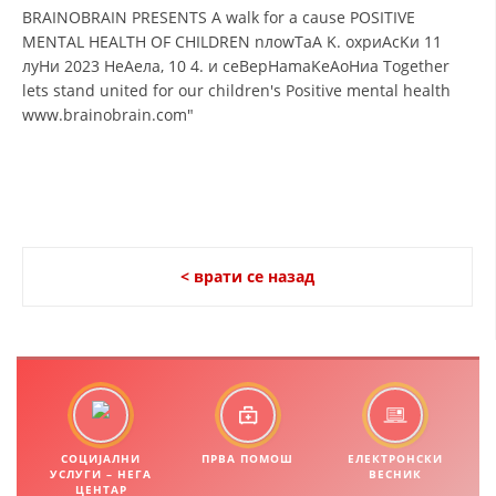
ЗНАЧЕЊЕ НА СЛУЖБАТА ЗА БАРАЊЕ
ФОРМУЛАРИ ЗА БАРАЊА
ЗДРАВСТВЕНО ПРЕВЕНТИВНА ДЕЈНОСТ
ПРВА ПОМОШ
КРВОДАРИТЕЛСТВО
ИНФОРМАЦИИ ЗА БОЛЕСТИ
< врати се назад
МЕНАЏМЕНТ НА ВОЛОНТЕРИ
ЗА НАС
ДЕЈСТВУВАЊЕ
СОЦИЈАЛНИ
ПРВА ПОМОШ
ЕЛЕКТРОНСКИ
УСЛУГИ – НЕГА
ВЕСНИК
ЦЕНТАР