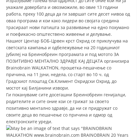
Изразуваме голема благодарност до сите оние кои ни ја
укажале довербата и овозможиле, во овие 13 години
ДИСЕМИНАЦИЈА
работа, преку 100 деца да ги завршат сите десет нивоа од
оваа програма и кои како лидери во својата средина
MЕЃУНАРОДНО ХУМАНИТАРНО ПРАВО
трасираат нови патишта за развивање на едно похумано
ПРОМОЦИЈА НА ХУМАНИ ВРЕДНОСТИ
и поефикасно општествено живеење и делување.
Нашиот Центар БОБ-Црвен крст Охрид се приклучува на
УПОТРЕБА И ЗАШТИТА НА АМБЛЕМОТ
светската кампања и одбележување на 20 годишниот
јубилеј на Бреинобреин програмата и под мотото ЗА
СОЦИЈАЛНО ХУМАНИТАРНА ДЕЈНОСТ
ПОЗИТИВНО МЕНТАЛНО ЗДРАВЈЕ КАЈ ДЕЦАТА организира
КАКО ДА ДОНИРАТЕ
Brainobrain WALKATHON, прошетка-пешачење со
причина, на 11 јуни, недела, со старт во 10 ч. од
ПОДГОТВЕНОСТ И ДЕЈСТВО ПРИ КАТАСТРОФИ
Градскиот плоштад Св.Климент Охридски Охрид, до
мостот кај Билјанини извори.
ТИМОВИ НА ООЦК ОХРИД
Ги покануваме сите досегашни Бреинобреин генијалци,
ПРОЕКТИ – ПОДГОТВЕНОСТ И ДЕЈСТВУВАЊЕ ПРИ КАТАСТРОФИ
родителите и сите оние кои се грижат за своето
позитивно ментално здравје, да ни се придружат со
ОДНОСИ СО ЈАВНОСТ
своите деца во пешачење со причина и одмор од
електронските уреди.
ИСТРАЖУВАЊЕ НА ЈАВНО МИСЛЕЊЕ
МЕЃУНАРОДНА СОРАБОТКА