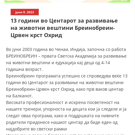
СТРУКТУРА НА ОРГАНИЗАЦИЈАТА
јуни 9, 2023
КОНТАКТ ИНФОРМАЦИИ
13 години во Центарот за развивање
ЧЛЕНСТВО ВО ПРОФЕСИОНАЛНИ ТЕЛА
на животни вештини Бреинобреин-
Црвен крст Охрид
Во јуни 2003 година во Ченаи, Индија, започна со работа
ЗАКОН ЗА ЦКРМ
БРЕИНОБРЕИН – првата Светска Академија за развивање
СТАТУТ НА ЦКРМ
на животни вештини и едукација кај деца од 4-14
годишна возраст.
Бреинобреин програмата успешно се спроведува веќе 13
години во Центарот за развивање на животни вештини
Бреинобреин-Црвен крст Охрид, како прв ваков центар
на Балканот.
ОРГАНИЗАЦИЈА И РАЗВОЈ
Високата професионалност и искрена посветеност на
нашите тренери, упорноста на децата кои ја следеле и ја
РАКОВОДЕН ОДБОР
следат оваа програма, како и поддршката на нивните
СОБРАНИЕ
родители придонесе нашиот центар да биде еден од
најдобрите во светски рамки
СТРУКТУРА И ОРГАНИЗАЦИОНА ПОСТАВЕНОСТ