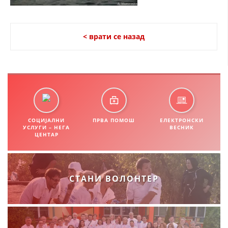
СТРУКТУРА НА ОРГАНИЗАЦИЈАТА
КОНТАКТ ИНФОРМАЦИИ
< врати се назад
ЧЛЕНСТВО ВО ПРОФЕСИОНАЛНИ ТЕЛА
ЗАКОН ЗА ЦКРМ
СТАТУТ НА ЦКРМ
СОЦИЈАЛНИ
ПРВА ПОМОШ
ЕЛЕКТРОНСКИ
УСЛУГИ – НЕГА
ВЕСНИК
ЦЕНТАР
ОРГАНИЗАЦИЈА И РАЗВОЈ
СТАНИ ВОЛОНТЕР
РАКОВОДЕН ОДБОР
СОБРАНИЕ
СТРУКТУРА И ОРГАНИЗАЦИОНА ПОСТАВЕНОСТ