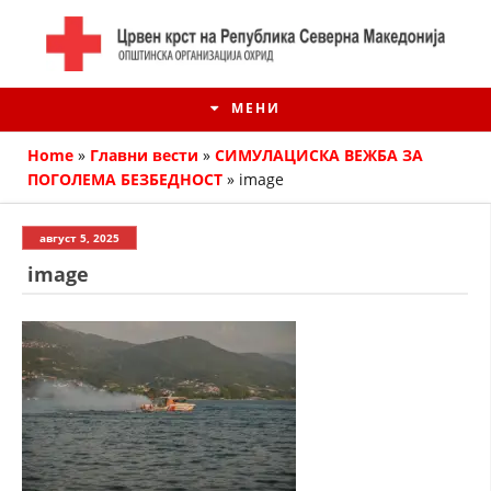
МЕНИ
Home
»
Главни вести
»
СИМУЛАЦИСКА ВЕЖБА ЗА
ПОГОЛЕМА БЕЗБЕДНОСТ
»
image
август 5, 2025
image
ИСТОРИЈАТ НА ЦКРМ
ИСТОРИЈАТ НА ДВИЖЕЊЕТО