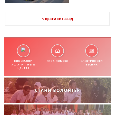
СТРУКТУРА НА ОРГАНИЗАЦИЈАТА
КОНТАКТ ИНФОРМАЦИИ
< врати се назад
ЧЛЕНСТВО ВО ПРОФЕСИОНАЛНИ ТЕЛА
ЗАКОН ЗА ЦКРМ
СТАТУТ НА ЦКРМ
СОЦИЈАЛНИ
ПРВА ПОМОШ
ЕЛЕКТРОНСКИ
УСЛУГИ – НЕГА
ВЕСНИК
ЦЕНТАР
ОРГАНИЗАЦИЈА И РАЗВОЈ
СТАНИ ВОЛОНТЕР
РАКОВОДЕН ОДБОР
СОБРАНИЕ
СТРУКТУРА И ОРГАНИЗАЦИОНА ПОСТАВЕНОСТ