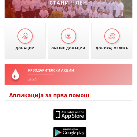
СТАНИ ЧЛЕН
ДИСЕМИНАЦИЈА
MЕЃУНАРОДНО ХУМАНИТАРНО ПРАВО
ПРОМОЦИЈА НА ХУМАНИ ВРЕДНОСТИ
УПОТРЕБА И ЗАШТИТА НА АМБЛЕМОТ
ДОНАЦИИ
ONLINE ДОНАЦИИ
ДОНИРАЈ ОБЛЕКА
СОЦИЈАЛНО ХУМАНИТАРНА ДЕЈНОСТ
КАКО ДА ДОНИРАТЕ
КРВОДАРИТЕЛСКИ АКЦИИ
ПОДГОТВЕНОСТ И ДЕЈСТВО ПРИ КАТАСТРОФИ
2026
ТИМОВИ НА ООЦК ОХРИД
Апликација за прва помош
ПРОЕКТИ – ПОДГОТВЕНОСТ И ДЕЈСТВУВАЊЕ ПРИ КАТАСТРОФИ
ОДНОСИ СО ЈАВНОСТ
ИСТРАЖУВАЊЕ НА ЈАВНО МИСЛЕЊЕ
МЕЃУНАРОДНА СОРАБОТКА