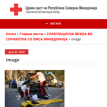
МЕНИ
Home
»
Главни вести
»
СИМУЛАЦИСКА ВЕЖБА ВО
СОРАБОТКА СО ЕМСА МАКЕДОНИЈА
»
image
јули 22, 2025
image
ИСТОРИЈАТ НА ЦКРМ
ИСТОРИЈАТ НА ДВИЖЕЊЕТО