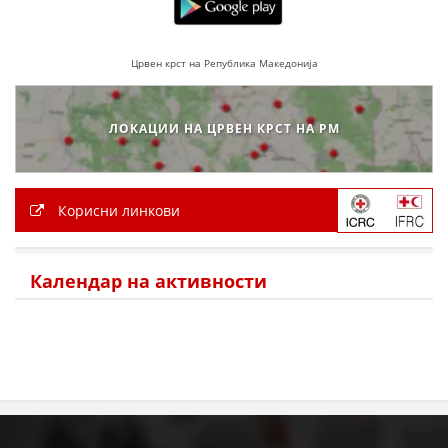
ЗНАЧЕЊЕ НА СЛУЖБАТА ЗА БАРАЊЕ
Црвен крст на Република Македонија
ФОРМУЛАРИ ЗА БАРАЊА
ЗДРАВСТВЕНО ПРЕВЕНТИВНА ДЕЈНОСТ
ЛОКАЦИИ НА ЦРВЕН КРСТ НА РМ
ПРВА ПОМОШ
КРВОДАРИТЕЛСТВО
Корисни линкови
ИНФОРМАЦИИ ЗА БОЛЕСТИ
МЕНАЏМЕНТ НА ВОЛОНТЕРИ
Календар на активности
ЗА НАС
ДЕЈСТВУВАЊЕ