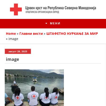
МЕНИ
Home
»
Главни вести
»
ШТАФЕТНО НУРКАЊЕ ЗА МИР
»
image
август 26, 2025
image
ИСТОРИЈАТ НА ЦКРМ
ИСТОРИЈАТ НА ДВИЖЕЊЕТО