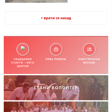
СТРУКТУРА НА ОРГАНИЗАЦИЈАТА
КОНТАКТ ИНФОРМАЦИИ
< врати се назад
ЧЛЕНСТВО ВО ПРОФЕСИОНАЛНИ ТЕЛА
ЗАКОН ЗА ЦКРМ
СТАТУТ НА ЦКРМ
СОЦИЈАЛНИ
ПРВА ПОМОШ
ЕЛЕКТРОНСКИ
УСЛУГИ – НЕГА
ВЕСНИК
ЦЕНТАР
ОРГАНИЗАЦИЈА И РАЗВОЈ
СТАНИ ВОЛОНТЕР
РАКОВОДЕН ОДБОР
СОБРАНИЕ
СТРУКТУРА И ОРГАНИЗАЦИОНА ПОСТАВЕНОСТ