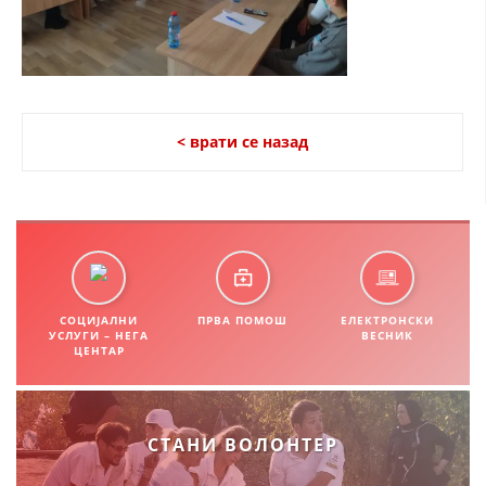
СТРУКТУРА НА ОРГАНИЗАЦИЈАТА
КОНТАКТ ИНФОРМАЦИИ
ЧЛЕНСТВО ВО ПРОФЕСИОНАЛНИ ТЕЛА
< врати се назад
ЗАКОН ЗА ЦКРМ
СТАТУТ НА ЦКРМ
СОЦИЈАЛНИ
ПРВА ПОМОШ
ЕЛЕКТРОНСКИ
УСЛУГИ – НЕГА
ВЕСНИК
ЦЕНТАР
ОРГАНИЗАЦИЈА И РАЗВОЈ
РАКОВОДЕН ОДБОР
СОБРАНИЕ
СТАНИ ВОЛОНТЕР
СТРУКТУРА И ОРГАНИЗАЦИОНА ПОСТАВЕНОСТ