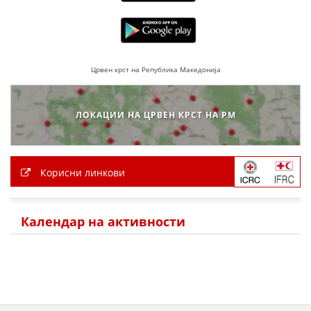
ЗНАЧЕЊЕ НА СЛУЖБАТА ЗА БАРАЊЕ
ФОРМУЛАРИ ЗА БАРАЊА
Црвен крст на Република Македонија
ЗДРАВСТВЕНО ПРЕВЕНТИВНА ДЕЈНОСТ
ПРВА ПОМОШ
ЛОКАЦИИ НА ЦРВЕН КРСТ НА РМ
КРВОДАРИТЕЛСТВО
ИНФОРМАЦИИ ЗА БОЛЕСТИ
Корисни линкови
МЕНАЏМЕНТ НА ВОЛОНТЕРИ
Календар на активности
ЗА НАС
ДЕЈСТВУВАЊЕ