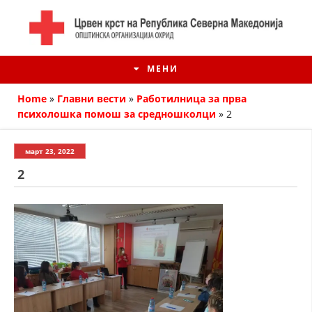
МЕНИ
Home
»
Главни вести
»
Работилница за прва
психолошка помош за средношколци
»
2
март 23, 2022
2
ИСТОРИЈАТ НА ЦКРМ
ИСТОРИЈАТ НА ДВИЖЕЊЕТО