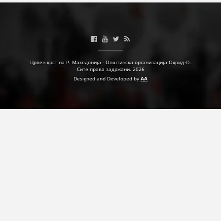
ПРИРАЧНИЦИ
СТРАТЕГИИ
Црвен крст на Р. Македонија - Општинска организација Охрид ©.
ЕДУКАТИВНО ИНФОРМАТИВНИ МАТЕРИЈАЛИ
Сите права задржани. 2026
Designed and Developed by
AA
БРОШУРИ
ПОСТЕРИ
ПРЕЗЕНТАЦИИ