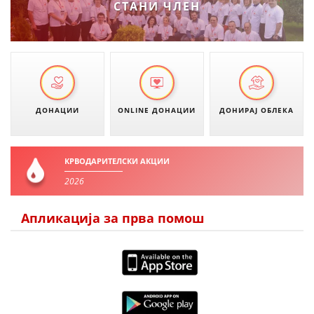
СТАНИ ЧЛЕН
ДИСЕМИНАЦИЈА
MЕЃУНАРОДНО ХУМАНИТАРНО ПРАВО
ПРОМОЦИЈА НА ХУМАНИ ВРЕДНОСТИ
УПОТРЕБА И ЗАШТИТА НА АМБЛЕМОТ
ДОНАЦИИ
ONLINE ДОНАЦИИ
ДОНИРАЈ ОБЛЕКА
СОЦИЈАЛНО ХУМАНИТАРНА ДЕЈНОСТ
КАКО ДА ДОНИРАТЕ
КРВОДАРИТЕЛСКИ АКЦИИ
ПОДГОТВЕНОСТ И ДЕЈСТВО ПРИ КАТАСТРОФИ
2026
ТИМОВИ НА ООЦК ОХРИД
Апликација за прва помош
ПРОЕКТИ – ПОДГОТВЕНОСТ И ДЕЈСТВУВАЊЕ ПРИ КАТАСТРОФИ
ОДНОСИ СО ЈАВНОСТ
ИСТРАЖУВАЊЕ НА ЈАВНО МИСЛЕЊЕ
МЕЃУНАРОДНА СОРАБОТКА