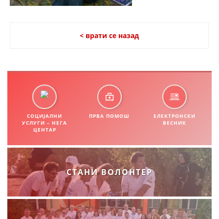
СТРУКТУРА НА ОРГАНИЗАЦИЈАТА
КОНТАКТ ИНФОРМАЦИИ
< врати се назад
ЧЛЕНСТВО ВО ПРОФЕСИОНАЛНИ ТЕЛА
ЗАКОН ЗА ЦКРМ
СТАТУТ НА ЦКРМ
СОЦИЈАЛНИ
ПРВА ПОМОШ
ЕЛЕКТРОНСКИ
УСЛУГИ – НЕГА
ВЕСНИК
ЦЕНТАР
ОРГАНИЗАЦИЈА И РАЗВОЈ
СТАНИ ВОЛОНТЕР
РАКОВОДЕН ОДБОР
СОБРАНИЕ
СТРУКТУРА И ОРГАНИЗАЦИОНА ПОСТАВЕНОСТ