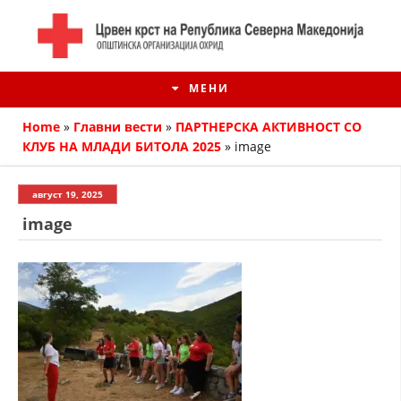
МЕНИ
Home
»
Главни вести
»
ПАРТНЕРСКА АКТИВНОСТ СО
КЛУБ НА МЛАДИ БИТОЛА 2025
»
image
август 19, 2025
image
ИСТОРИЈАТ НА ЦКРМ
ИСТОРИЈАТ НА ДВИЖЕЊЕТО