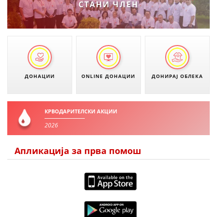
СТАНИ ЧЛЕН
ДИСЕМИНАЦИЈА
MЕЃУНАРОДНО ХУМАНИТАРНО ПРАВО
ПРОМОЦИЈА НА ХУМАНИ ВРЕДНОСТИ
УПОТРЕБА И ЗАШТИТА НА АМБЛЕМОТ
ДОНАЦИИ
ONLINE ДОНАЦИИ
ДОНИРАЈ ОБЛЕКА
СОЦИЈАЛНО ХУМАНИТАРНА ДЕЈНОСТ
КАКО ДА ДОНИРАТЕ
КРВОДАРИТЕЛСКИ АКЦИИ
ПОДГОТВЕНОСТ И ДЕЈСТВО ПРИ КАТАСТРОФИ
2026
ТИМОВИ НА ООЦК ОХРИД
Апликација за прва помош
ПРОЕКТИ – ПОДГОТВЕНОСТ И ДЕЈСТВУВАЊЕ ПРИ КАТАСТРОФИ
ОДНОСИ СО ЈАВНОСТ
ИСТРАЖУВАЊЕ НА ЈАВНО МИСЛЕЊЕ
МЕЃУНАРОДНА СОРАБОТКА