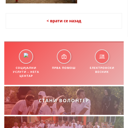
СТРУКТУРА НА ОРГАНИЗАЦИЈАТА
КОНТАКТ ИНФОРМАЦИИ
< врати се назад
ЧЛЕНСТВО ВО ПРОФЕСИОНАЛНИ ТЕЛА
ЗАКОН ЗА ЦКРМ
СТАТУТ НА ЦКРМ
СОЦИЈАЛНИ
ПРВА ПОМОШ
ЕЛЕКТРОНСКИ
УСЛУГИ – НЕГА
ВЕСНИК
ЦЕНТАР
ОРГАНИЗАЦИЈА И РАЗВОЈ
СТАНИ ВОЛОНТЕР
РАКОВОДЕН ОДБОР
СОБРАНИЕ
СТРУКТУРА И ОРГАНИЗАЦИОНА ПОСТАВЕНОСТ