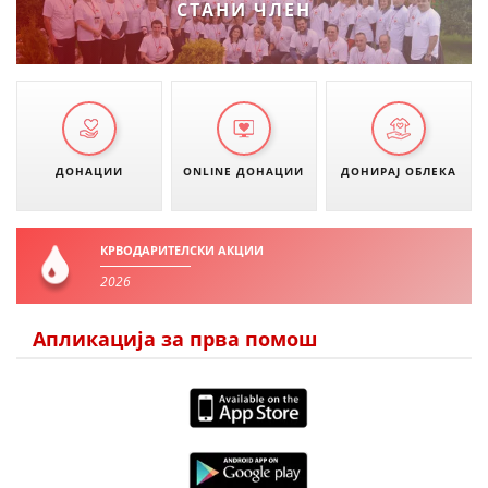
СТАНИ ЧЛЕН
ДИСЕМИНАЦИЈА
MЕЃУНАРОДНО ХУМАНИТАРНО ПРАВО
ПРОМОЦИЈА НА ХУМАНИ ВРЕДНОСТИ
УПОТРЕБА И ЗАШТИТА НА АМБЛЕМОТ
ДОНАЦИИ
ONLINE ДОНАЦИИ
ДОНИРАЈ ОБЛЕКА
СОЦИЈАЛНО ХУМАНИТАРНА ДЕЈНОСТ
КАКО ДА ДОНИРАТЕ
КРВОДАРИТЕЛСКИ АКЦИИ
ПОДГОТВЕНОСТ И ДЕЈСТВО ПРИ КАТАСТРОФИ
2026
ТИМОВИ НА ООЦК ОХРИД
Апликација за прва помош
ПРОЕКТИ – ПОДГОТВЕНОСТ И ДЕЈСТВУВАЊЕ ПРИ КАТАСТРОФИ
ОДНОСИ СО ЈАВНОСТ
ИСТРАЖУВАЊЕ НА ЈАВНО МИСЛЕЊЕ
МЕЃУНАРОДНА СОРАБОТКА