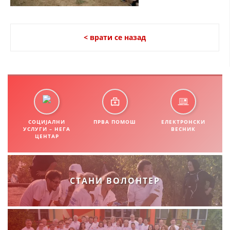
СТРУКТУРА НА ОРГАНИЗАЦИЈАТА
КОНТАКТ ИНФОРМАЦИИ
< врати се назад
ЧЛЕНСТВО ВО ПРОФЕСИОНАЛНИ ТЕЛА
ЗАКОН ЗА ЦКРМ
СТАТУТ НА ЦКРМ
СОЦИЈАЛНИ
ПРВА ПОМОШ
ЕЛЕКТРОНСКИ
УСЛУГИ – НЕГА
ВЕСНИК
ЦЕНТАР
ОРГАНИЗАЦИЈА И РАЗВОЈ
СТАНИ ВОЛОНТЕР
РАКОВОДЕН ОДБОР
СОБРАНИЕ
СТРУКТУРА И ОРГАНИЗАЦИОНА ПОСТАВЕНОСТ