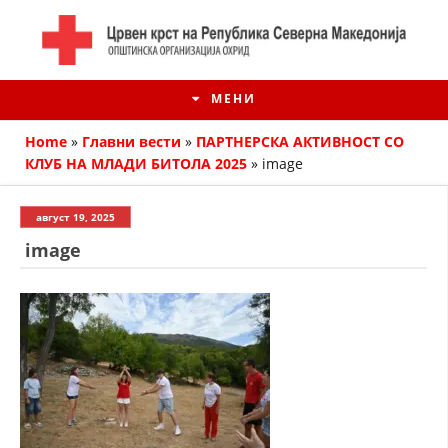
МЕНИ
Home
»
Главни вести
»
ПАРТНЕРСКА АКТИВНОСТ СО
КЛУБ НА МЛАДИ БИТОЛА 2025
»
image
август 19, 2025
image
ИСТОРИЈАТ НА ЦКРМ
ИСТОРИЈАТ НА ДВИЖЕЊЕТО